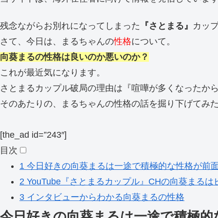
残念ながらお別れになってしまった
『さとまる』
カッ
さて、今日は、まるちゃんの
性格
について。
向葵まるの性格は良いのか悪いのか？
これが最近気になります。
さとまるカップル破局の理由は『喧嘩が多くなったか
そのあたりの、まるちゃんの性格の話を掘り下げてみ
[the_ad id=”243″]
目次
1
今日好きの向葵まるは一途で積極的な性格が前
2
YouTube『さとまるカップル』CHの向葵まる
3
インタビューからわかる向葵まるの性格
今日好きの向葵まるは一途で積極的