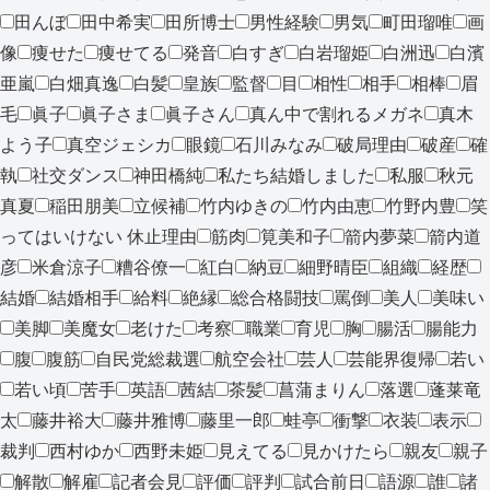
田んぼ
田中希実
田所博士
男性経験
男気
町田瑠唯
画
像
痩せた
痩せてる
発音
白すぎ
白岩瑠姫
白洲迅
白濱
亜嵐
白畑真逸
白髪
皇族
監督
目
相性
相手
相棒
眉
毛
眞子
眞子さま
眞子さん
真ん中で割れるメガネ
真木
よう子
真空ジェシカ
眼鏡
石川みなみ
破局理由
破産
確
執
社交ダンス
神田橋純
私たち結婚しました
私服
秋元
真夏
稲田朋美
立候補
竹内ゆきの
竹内由恵
竹野内豊
笑
ってはいけない 休止理由
筋肉
筧美和子
箭内夢菜
箭内道
彦
米倉涼子
糟谷僚一
紅白
納豆
細野晴臣
組織
経歴
結婚
結婚相手
給料
絶縁
総合格闘技
罵倒
美人
美味い
美脚
美魔女
老けた
考察
職業
育児
胸
腸活
腸能力
腹
腹筋
自民党総裁選
航空会社
芸人
芸能界復帰
若い
若い頃
苦手
英語
茜結
茶髪
菖蒲まりん
落選
蓬莱竜
太
藤井裕大
藤井雅博
藤里一郎
蛙亭
衝撃
衣装
表示
裁判
西村ゆか
西野未姫
見えてる
見かけたら
親友
親子
解散
解雇
記者会見
評価
評判
試合前日
語源
誰
諸