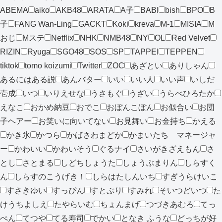
ABEMA
aiko
AKB48
ARATA
A子
BABI
bish
BPO
B
子
FANG Wan-Ling
GACKT
Koki
kreva
M-1
MISIA
M
おじ
Mステ
Netflix
NHK
NMB48
NY
OL
Red Velvet
RIZIN
Ryuga
SGO48
SOS
SP
TAPPEI
TEPPEN
tiktok
tomo koizumi
Twitter
ZOC
あざとい
ありしゃん
あるにはある説
あんバター
いい
いい人
いい声
いしだ
壱成
いつ
いりえせな
うさもぐ
うざい
うらべひろたか
えなこ
おかめ納豆
おでこ
おぼんこぼん
お似合い
お団
子ヘアー
お笑いに向いてない
お見舞い
お金持ち
かえる
かき氷
かつら
かばさわまどか
かまいたち マネージャ
ー
かわいい
かわいそう
ぐるナイ
さいがきざえもん
さ
とし
さとまる
しどちしょうた
しょうぶまりん
しらすく
ん
しらすのこうげき！
しらはたしんいち
すぎうらけいこ
すさきゆい
すっぴん
すとぷり
すみれ
そいつどいつ
た
けうちよしえ
たやらいむ
ちょんまげ
つづきあむろ
てっ
ぺん
てつや
てる寿司
でかい
となき ふうな
どっちが好