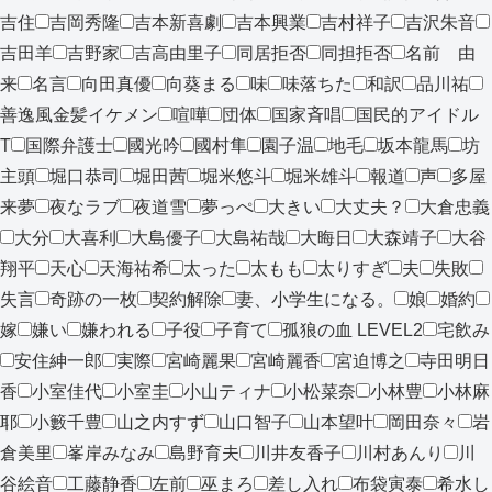
吉住
吉岡秀隆
吉本新喜劇
吉本興業
吉村祥子
吉沢朱音
吉田羊
吉野家
吉高由里子
同居拒否
同担拒否
名前 由
来
名言
向田真優
向葵まる
味
味落ちた
和訳
品川祐
善逸風金髪イケメン
喧嘩
団体
国家斉唱
国民的アイドル
T
国際弁護士
國光吟
國村隼
園子温
地毛
坂本龍馬
坊
主頭
堀口恭司
堀田茜
堀米悠斗
堀米雄斗
報道
声
多屋
来夢
夜なラブ
夜道雪
夢っぺ
大きい
大丈夫？
大倉忠義
大分
大喜利
大島優子
大島祐哉
大晦日
大森靖子
大谷
翔平
天心
天海祐希
太った
太もも
太りすぎ
夫
失敗
失言
奇跡の一枚
契約解除
妻、小学生になる。
娘
婚約
嫁
嫌い
嫌われる
子役
子育て
孤狼の血 LEVEL2
宅飲み
安住紳一郎
実際
宮崎麗果
宮崎麗香
宮迫博之
寺田明日
香
小室佳代
小室圭
小山ティナ
小松菜奈
小林豊
小林麻
耶
小籔千豊
山之内すず
山口智子
山本望叶
岡田奈々
岩
倉美里
峯岸みなみ
島野育夫
川井友香子
川村あんり
川
谷絵音
工藤静香
左前
巫まろ
差し入れ
布袋寅泰
希水し