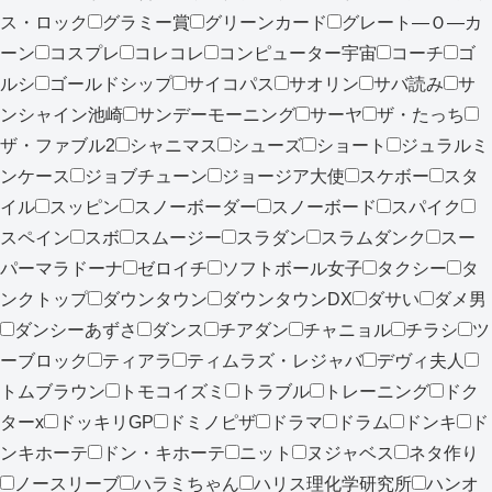
ス・ロック
グラミー賞
グリーンカード
グレート―Ｏ―カ
ーン
コスプレ
コレコレ
コンピューター宇宙
コーチ
ゴ
ルシ
ゴールドシップ
サイコパス
サオリン
サバ読み
サ
ンシャイン池崎
サンデーモーニング
サーヤ
ザ・たっち
ザ・ファブル2
シャニマス
シューズ
ショート
ジュラルミ
ンケース
ジョブチューン
ジョージア大使
スケボー
スタ
イル
スッピン
スノーボーダー
スノーボード
スパイク
スペイン
スボ
スムージー
スラダン
スラムダンク
スー
パーマラドーナ
ゼロイチ
ソフトボール女子
タクシー
タ
ンクトップ
ダウンタウン
ダウンタウンDX
ダサい
ダメ男
ダンシーあずさ
ダンス
チアダン
チャニョル
チラシ
ツ
ーブロック
ティアラ
ティムラズ・レジャバ
デヴィ夫人
トムブラウン
トモコイズミ
トラブル
トレーニング
ドク
ターx
ドッキリGP
ドミノピザ
ドラマ
ドラム
ドンキ
ド
ンキホーテ
ドン・キホーテ
ニット
ヌジャベス
ネタ作り
ノースリーブ
ハラミちゃん
ハリス理化学研究所
ハンオ