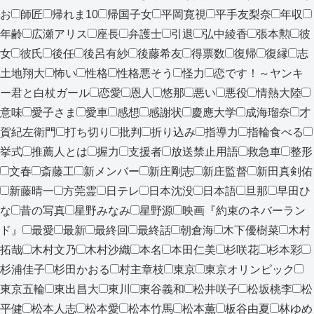
お
師匠
帰れま10
帰国子女
平岡寛視
平手友梨奈
年収
年齢
広瀬アリス
座長
弁護士
引退
弘中綾香
張本勲
彼
女
彼氏
後任
後呂有紗
後藤希友
得票数
復帰
復縁
志
土地翔大
怖い
性格
性格悪そう
怪力
恋です！～ヤンキ
ー君と白杖ガール
恋愛
恩人
悠那
悪い
悪役
情熱大陸
意味
愛子さま
愛車
感想
感謝状
慶應大学
成海瑠奈
才
賀紀左衛門
打ち切り
批判
折り込み
指導力
指輪食べる
挙式
推薦人とは
握力
支援者
放送禁止用語
救急車
整形
文春
斎藤工
新メンバー
新庄剛志
新庄監督
新田真剣佑
新藤晴一
方莞霊
日テレ
日本沈没
日本語
旦那
早田ひ
な
昔の写真
星野みなみ
星野源
映画『約束のネバーラン
ド』
最愛
最新
最終回
最終話
朝倉海
木下優樹菜
木村
拓哉
木村文乃
木村沙織
本名
本田仁美
杉咲花
杉本彩
杉浦佳子
杉田かおる
村主章枝
東京
東京オリンピック
東京五輪
東出昌大
東川
東谷義和
松井咲子
松坂桃李
松
平健
松本人志
松本愛
松本竹馬
松本薫
板谷由夏
林ゆめ