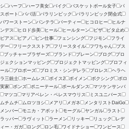
シ
ハーフ
ハーフ美女
バイク
バスケットボール女子
パ
スポート
パパ活
パラリンピック
パラリンピック閉会式
パワーストーン
パンテラ
パーティー
ヒコロヒー
ヒルナ
ンデス
ヒロド歩美
ヒール
ヒールターン
ビザ
ビタ止め
ピアス
ピアノ
ピン仕事
フェンシング
フジモン
フライ
デー
フリークスストア
フリースタイル
フワちゃん
ブス
ブッチャーブラザーズ
ブランド
ブレーン
ブログ
プロ
ジェクションマッピング
プロジェクトマッピング
プロフィ
ール
プロポーズ
プロミス・シンデレラ
プロレス
ヘラヘ
ラ三銃士
ホームレス
ボイス2
ボイメン
ボクシング
ボロ
実家
ボンズ
ポニーテール
ポールダンス
マツケンサンバ
マツコ
マリアベレン・ペレスマウリス
ミスユニバース
ムチムチ
ムロツヨシ
メアリ
メガネ
メンタリストDaiGo
メンバー
モニカ・アボット
モーグル
ヤンガル
ラスト
ラッパー
ラヴィット
ラーメン
リッキー
リュック
レデ
ィー・ガガ
ロング
ロン毛
ワイドナショー
ワンピース