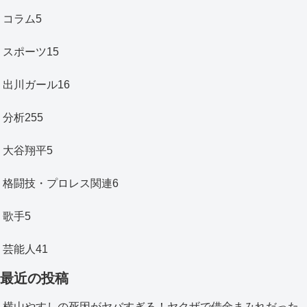
コラム
5
スポーツ
15
出川ガール
16
分析
255
大谷翔平
5
格闘技・プロレス関連
6
歌手
5
芸能人
41
最近の投稿
横山やすしの死因がヤバすぎる！ヤクザで借金まみれだった