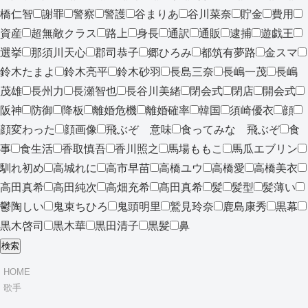
橋仁智
謝罪
警察
警護
谷まりあ
谷川菜奈
貯金
費用
資産
超無敵クラス
路上
身長
通訳
通販
逮捕
遊戯王
選挙
那須川天心
郡司恭子
郷ひろみ
都筑有夢路
金スマ
鈴木たまよ
鈴木亮平
鈴木砂羽
長島三奈
長嶋一茂
長嶋
茂雄
長州力
長瀬智也
長谷川美緒
閉会式
閉店
開会式
阪神
防御
降板
離婚危機
離婚確率
韓国
須崎優衣
顔
顔変わった
顔画像
飛ぶぞ 意味
食ってみな 飛ぶぞ
食
事
食生活
香取慎吾
香川照之
馬場ももこ
馬瓜エブリン
馴れ初め
高城れに
高市早苗
高橋ユウ
高橋愛
高橋美衣
高田真希
高田純次
高畑充希
髙田真希
髪
髪型
髪薄い
鬱陶しい
鬼束ちひろ
鬼頭明里
鷲見玲奈
鹿島康秀
黒幕
黒木啓司
黒木華
黒田清子
黒髪
鼻
検索
HOME
歌手