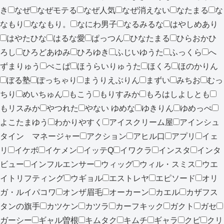
き
なぜ
なぜモテる
なぜ人気
なぜ消えない
なたまる
な
なもり
ななもり。
なにわ男子
なるみるな
はやしめあり
はやたひな
はるな愛
ぱっつん
ひなたまる
ひらおかひ
ろし
ひろどあゆみ
ひろゆき
ふじいゆうた
ふっくら
へ
ずまりゅう
ぺこぱ
ほうらいりゅうた
ほくろ
ほのかりん
ぼる塾
ぽっちゃり
まうりえぶりん
まずい
みちお
むっ
ちり
めいちゅん
もこう
もりすみか
もろはしよしとも
もリスみか
やつれた
やない ゆめな
ゆきりん
ゆめっぺ
よこたまゆう
わかりやすく
アイスクリーム屋
アインシュ
タイン マネージャー
アクション
アヒル口
アプリ
イェ
リ
イケボ
イケメン
イッテQ
イワクラ
インスタ
インタ
ビュー
インフルエンサー
ウィッグ
ウィル・スミス
ウエ
イトリフティング
ウギョル
エストレヤ
エピソード
オリ
ガ・ルイパコワ
オンザ眉毛
オーカーン
カエル
カザフス
タンの旗手
カツケン
カツラ
カーフキック
ガクト
ガセ
ガーシー
ギャル曽根
キムタク
キムチ
ギャラ
クビ
クリ