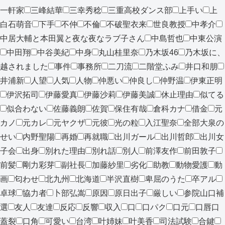
一軒家
三峰結華
三幸秀稔
三重高校ダンス部
上手い
上
白石萌音
下手
不仲
不倫
不破聖衣来
世良教授
中孝介
中居大輔と本田翼と夜な夜なラブ子さん
中島哲也
中東公演
中田翔
中谷美紀
中身
丸山桂里奈
乃木坂46
乃木坂に、
越されました
事件
事務所
二刀流
二階堂ふみ
井口和朋
井浦新
人望
人気
人物
仲悪い
仲良し
仲野温
伊東正明
伊沢拓司
伊藤愛真
伊藤沙莉
伊藤美誠
休止理由
似てる
似合わない
佐藤義朗
佐賀
保住有哉
倉科カナ
借金
元
カノ
元カレ
元ヤクザ
元彼
光の粒
入江聖奈
全部大泉の
せい
内野聖陽
再婚
再就職
出川ガール
出川哲郎
出川女
子会
出身
別れた理由
別れ話
別人
前澤友作
前田敦子
前髪
剛力彩芽
副社長
加藤紗里
劣化
助教
動物愛護
動
画
匂わせ
北九州
北海道
半沢直樹
卑屈のうた
卒アル
卓球
協力者
卜部弘嵩
原因
原日出子
厳しい
参院山口補
選
友人
友達
反応
反響
収入
口
口パク
口元
口唇口
蓋裂
口角
可愛い
台湾
叶姉妹
叶美香
司法試験
合鍵