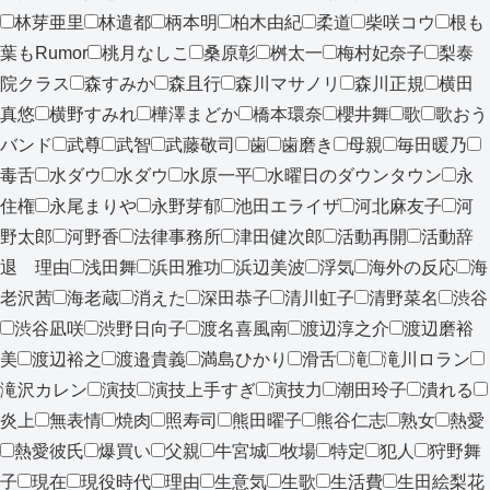
林芽亜里
林遣都
柄本明
柏木由紀
柔道
柴咲コウ
根も
葉もRumor
桃月なしこ
桑原彰
桝太一
梅村妃奈子
梨泰
院クラス
森すみか
森且行
森川マサノリ
森川正規
横田
真悠
横野すみれ
樺澤まどか
橋本環奈
櫻井舞
歌
歌おう
バンド
武尊
武智
武藤敬司
歯
歯磨き
母親
毎田暖乃
毒舌
水ダウ
水ダウ
水原一平
水曜日のダウンタウン
永
住権
永尾まりや
永野芽郁
池田エライザ
河北麻友子
河
野太郎
河野香
法律事務所
津田健次郎
活動再開
活動辞
退 理由
浅田舞
浜田雅功
浜辺美波
浮気
海外の反応
海
老沢茜
海老蔵
消えた
深田恭子
清川虹子
清野菜名
渋谷
渋谷凪咲
渋野日向子
渡名喜風南
渡辺淳之介
渡辺磨裕
美
渡辺裕之
渡邉貴義
満島ひかり
滑舌
滝
滝川ロラン
滝沢カレン
演技
演技上手すぎ
演技力
潮田玲子
潰れる
炎上
無表情
焼肉
照寿司
熊田曜子
熊谷仁志
熟女
熱愛
熱愛彼氏
爆買い
父親
牛宮城
牧場
特定
犯人
狩野舞
子
現在
現役時代
理由
生意気
生歌
生活費
生田絵梨花