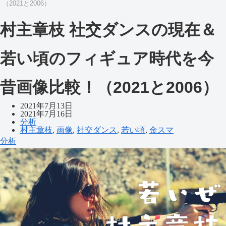
（2021と2006）
村主章枝 社交ダンスの現在＆
若い頃のフィギュア時代を今
昔画像比較！（2021と2006）
2021年7月13日
2021年7月16日
分析
村主章枝
,
画像
,
社交ダンス
,
若い頃
,
金スマ
分析