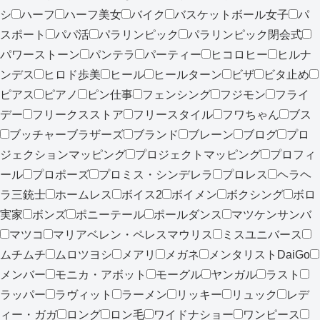
シ
ハーフ
ハーフ美女
バイク
バスケットボール女子
パ
スポート
パパ活
パラリンピック
パラリンピック閉会式
パワーストーン
パンテラ
パーティー
ヒコロヒー
ヒルナ
ンデス
ヒロド歩美
ヒール
ヒールターン
ビザ
ビタ止め
ピアス
ピアノ
ピン仕事
フェンシング
フジモン
フライ
デー
フリークスストア
フリースタイル
フワちゃん
ブス
ブッチャーブラザーズ
ブランド
ブレーン
ブログ
プロ
ジェクションマッピング
プロジェクトマッピング
プロフィ
ール
プロポーズ
プロミス・シンデレラ
プロレス
ヘラヘ
ラ三銃士
ホームレス
ボイス2
ボイメン
ボクシング
ボロ
実家
ボンズ
ポニーテール
ポールダンス
マツケンサンバ
マツコ
マリアベレン・ペレスマウリス
ミスユニバース
ムチムチ
ムロツヨシ
メアリ
メガネ
メンタリストDaiGo
メンバー
モニカ・アボット
モーグル
ヤンガル
ラスト
ラッパー
ラヴィット
ラーメン
リッキー
リュック
レデ
ィー・ガガ
ロング
ロン毛
ワイドナショー
ワンピース