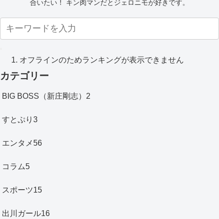
合いたい！ キン肉マンだとジェロニモが好きです。
オフラインのためランキングが表示できません
カテゴリー
BIG BOSS（新庄剛志）
2
すとぷり
3
エンタメ
56
コラム
5
スポーツ
15
出川ガール
16