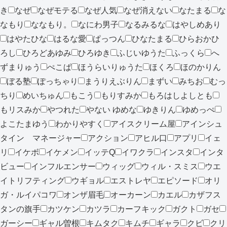
き
なぜ
なぜモテる
なぜ人気
なぜ消えない
なたまる
な
なもり
ななもり。
なにわ男子
なるみるな
はやしめあり
はやたひな
はるな愛
ぱっつん
ひなたまる
ひらおかひ
ろし
ひろどあゆみ
ひろゆき
ふじいゆうた
ふっくら
へ
ずまりゅう
ぺこぱ
ほうらいりゅうた
ほくろ
ほのかりん
ぼる塾
ぽっちゃり
まうりえぶりん
まずい
みちお
むっ
ちり
めいちゅん
もこう
もりすみか
もろはしよしとも
もリスみか
やつれた
やない ゆめな
ゆきりん
ゆめっぺ
よこたまゆう
わかりやすく
アイスクリーム屋
アインシュ
タイン マネージャー
アクション
アヒル口
アプリ
イェ
リ
イケボ
イケメン
イッテQ
イワクラ
インスタ
インタ
ビュー
インフルエンサー
ウィッグ
ウィル・スミス
ウエ
イトリフティング
ウギョル
エストレヤ
エピソード
オリ
ガ・ルイパコワ
オンザ眉毛
オーカーン
カエル
カザフス
タンの旗手
カツケン
カツラ
カーフキック
ガクト
ガセ
ガーシー
ギャル曽根
キムタク
キムチ
ギャラ
クビ
クリ