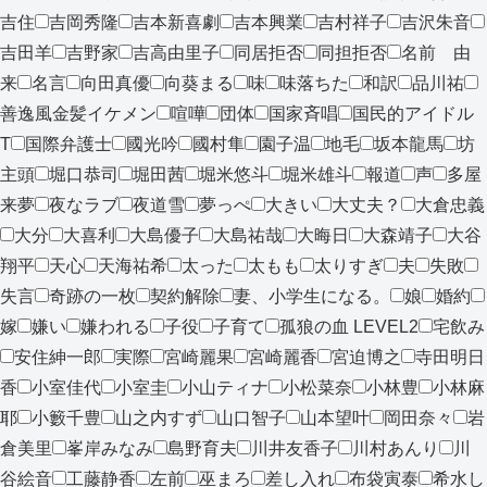
吉住
吉岡秀隆
吉本新喜劇
吉本興業
吉村祥子
吉沢朱音
吉田羊
吉野家
吉高由里子
同居拒否
同担拒否
名前 由
来
名言
向田真優
向葵まる
味
味落ちた
和訳
品川祐
善逸風金髪イケメン
喧嘩
団体
国家斉唱
国民的アイドル
T
国際弁護士
國光吟
國村隼
園子温
地毛
坂本龍馬
坊
主頭
堀口恭司
堀田茜
堀米悠斗
堀米雄斗
報道
声
多屋
来夢
夜なラブ
夜道雪
夢っぺ
大きい
大丈夫？
大倉忠義
大分
大喜利
大島優子
大島祐哉
大晦日
大森靖子
大谷
翔平
天心
天海祐希
太った
太もも
太りすぎ
夫
失敗
失言
奇跡の一枚
契約解除
妻、小学生になる。
娘
婚約
嫁
嫌い
嫌われる
子役
子育て
孤狼の血 LEVEL2
宅飲み
安住紳一郎
実際
宮崎麗果
宮崎麗香
宮迫博之
寺田明日
香
小室佳代
小室圭
小山ティナ
小松菜奈
小林豊
小林麻
耶
小籔千豊
山之内すず
山口智子
山本望叶
岡田奈々
岩
倉美里
峯岸みなみ
島野育夫
川井友香子
川村あんり
川
谷絵音
工藤静香
左前
巫まろ
差し入れ
布袋寅泰
希水し