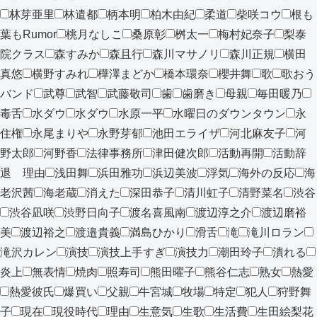
林芽亜里
林遣都
柄本明
柏木由紀
柔道
柴咲コウ
根も
葉もRumor
桃月なしこ
桑原彰
桝太一
梅村妃奈子
梨泰
院クラス
森すみか
森且行
森川マサノリ
森川正規
横田
真悠
横野すみれ
樺澤まどか
橋本環奈
櫻井舞
歌
歌おう
バンド
武尊
武智
武藤敬司
歯
歯磨き
母親
毎田暖乃
毒舌
水ダウ
水ダウ
水原一平
水曜日のダウンタウン
永
住権
永尾まりや
永野芽郁
池田エライザ
河北麻友子
河
野太郎
河野香
法律事務所
津田健次郎
活動再開
活動辞
退 理由
浅田舞
浜田雅功
浜辺美波
浮気
海外の反応
海
老沢茜
海老蔵
消えた
深田恭子
清川虹子
清野菜名
渋谷
渋谷凪咲
渋野日向子
渡名喜風南
渡辺淳之介
渡辺磨裕
美
渡辺裕之
渡邉貴義
満島ひかり
滑舌
滝
滝川ロラン
滝沢カレン
演技
演技上手すぎ
演技力
潮田玲子
潰れる
炎上
無表情
焼肉
照寿司
熊田曜子
熊谷仁志
熟女
熱愛
熱愛彼氏
爆買い
父親
牛宮城
牧場
特定
犯人
狩野舞
子
現在
現役時代
理由
生意気
生歌
生活費
生田絵梨花