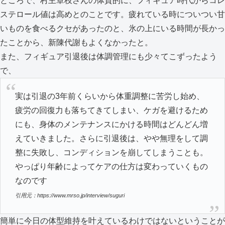
ところで、村主章枝さんの体質的に、フィギュア時代からコレ
ステロール値は高めとのことです。疲れている時についつい甘
いものを食べるクセがあったのと、氷の上にいる時間が長かっ
たことから、新陳代謝もよくなかったと。
また、フィギュア引退後は体調管理にも少々てこずったよう
で、
実は引退の3年前くらいから体重調整に苦労し始め、
疲労の回復力も落ちてきてしまい、ケガを避けるため
にも、身体のメンテナンスにかける時間はどんどん増
えていきました。さらに引退後は、やや無理をして調
整に失敗し、コンディションを崩してしまうことも。
やっぱり年齢によってケアの仕方は変わっていくもの
なのです
引用元：https://www.mrso.jp/interview/suguri
簡単に今日の体型維持を叶えているわけではないということが