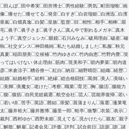
田んぼ
田中希実
田所博士
男性経験
男気
町田瑠唯
画
像
痩せた
痩せてる
発音
白すぎ
白岩瑠姫
白洲迅
白濱
亜嵐
白畑真逸
白髪
皇族
監督
目
相性
相手
相棒
眉
毛
眞子
眞子さま
眞子さん
真ん中で割れるメガネ
真木
よう子
真空ジェシカ
眼鏡
石川みなみ
破局理由
破産
確
執
社交ダンス
神田橋純
私たち結婚しました
私服
秋元
真夏
稲田朋美
立候補
竹内ゆきの
竹内由恵
竹野内豊
笑
ってはいけない 休止理由
筋肉
筧美和子
箭内夢菜
箭内道
彦
米倉涼子
糟谷僚一
紅白
納豆
細野晴臣
組織
経歴
結婚
結婚相手
給料
絶縁
総合格闘技
罵倒
美人
美味い
美脚
美魔女
老けた
考察
職業
育児
胸
腸活
腸能力
腹
腹筋
自民党総裁選
航空会社
芸人
芸能界復帰
若い
若い頃
苦手
英語
茜結
茶髪
菖蒲まりん
落選
蓬莱竜
太
藤井裕大
藤井雅博
藤里一郎
蛙亭
衝撃
衣装
表示
裁判
西村ゆか
西野未姫
見えてる
見かけたら
親友
親子
解散
解雇
記者会見
評価
評判
試合前日
語源
誰
諸