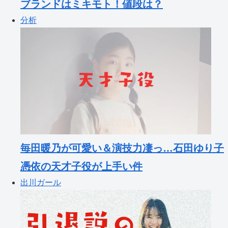
ブランドはミキモト！値段は？
分析
毎田暖乃が可愛い＆演技力凄っ…石田ゆり子
憑依の天才子役が上手い件
出川ガール