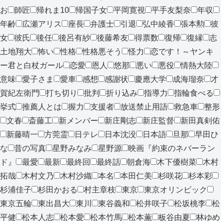
お
師匠
帰れま10
帰国子女
平岡寛視
平手友梨奈
年収
年齢
広瀬アリス
座長
弁護士
引退
弘中綾香
張本勲
彼
女
彼氏
後任
後呂有紗
後藤希友
得票数
復帰
復縁
志
土地翔大
怖い
性格
性格悪そう
怪力
恋です！～ヤンキ
ー君と白杖ガール
恋愛
恩人
悠那
悪い
悪役
情熱大陸
意味
愛子さま
愛車
感想
感謝状
慶應大学
成海瑠奈
才
賀紀左衛門
打ち切り
批判
折り込み
指導力
指輪食べる
挙式
推薦人とは
握力
支援者
放送禁止用語
救急車
整形
文春
斎藤工
新メンバー
新庄剛志
新庄監督
新田真剣佑
新藤晴一
方莞霊
日テレ
日本沈没
日本語
旦那
早田ひ
な
昔の写真
星野みなみ
星野源
映画『約束のネバーラン
ド』
最愛
最新
最終回
最終話
朝倉海
木下優樹菜
木村
拓哉
木村文乃
木村沙織
本名
本田仁美
杉咲花
杉本彩
杉浦佳子
杉田かおる
村主章枝
東京
東京オリンピック
東京五輪
東出昌大
東川
東谷義和
松井咲子
松坂桃李
松
平健
松本人志
松本愛
松本竹馬
松本薫
板谷由夏
林ゆめ