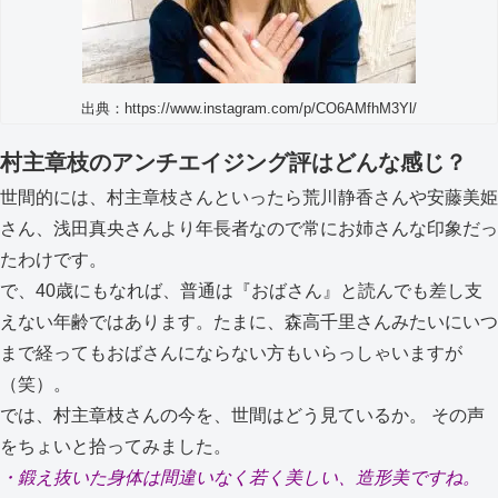
出典：https://www.instagram.com/p/CO6AMfhM3Yl/
村主章枝のアンチエイジング評はどんな感じ？
世間的には、村主章枝さんといったら荒川静香さんや安藤美姫
さん、浅田真央さんより年長者なので常にお姉さんな印象だっ
たわけです。
で、40歳にもなれば、普通は『おばさん』と読んでも差し支
えない年齢ではあります。たまに、森高千里さんみたいにいつ
まで経ってもおばさんにならない方もいらっしゃいますが
（笑）。
では、村主章枝さんの今を、世間はどう見ているか。 その声
をちょいと拾ってみました。
・鍛え抜いた身体は間違いなく若く美しい、造形美ですね。