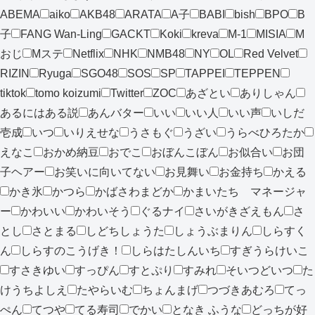
ABEMA
aiko
AKB48
ARATA
A子
BABI
bish
BPO
B
子
FANG Wan-Ling
GACKT
Koki
kreva
M-1
MISIA
M
おじ
Mステ
Netflix
NHK
NMB48
NY
OL
Red Velvet
RIZIN
Ryuga
SGO48
SOS
SP
TAPPEI
TEPPEN
tiktok
tomo koizumi
Twitter
ZOC
あざとい
ありしゃん
あるにはある説
あんバター
いい
いい人
いい声
いしだ
壱成
いつ
いりえせな
うさもぐ
うざい
うらべひろたか
えなこ
おかめ納豆
おでこ
おぼんこぼん
お似合い
お団
子ヘアー
お笑いに向いてない
お見舞い
お金持ち
かえる
かき氷
かつら
かばさわまどか
かまいたち マネージャ
ー
かわいい
かわいそう
ぐるナイ
さいがきざえもん
さ
とし
さとまる
しどちしょうた
しょうぶまりん
しらすく
ん
しらすのこうげき！
しらはたしんいち
すぎうらけいこ
すさきゆい
すっぴん
すとぷり
すみれ
そいつどいつ
た
けうちよしえ
たやらいむ
ちょんまげ
つづきあむろ
てっ
ぺん
てつや
てる寿司
でかい
となき ふうな
どっちが好