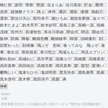
橋仁智
謝罪
警察
警護
谷まりあ
谷川菜奈
貯金
費用
資産
超無敵クラス
路上
身長
通訳
通販
逮捕
遊戯王
選挙
那須川天心
郡司恭子
郷ひろみ
都筑有夢路
金スマ
鈴木たまよ
鈴木亮平
鈴木砂羽
長島三奈
長嶋一茂
長嶋
茂雄
長州力
長瀬智也
長谷川美緒
閉会式
閉店
開会式
阪神
防御
降板
離婚危機
離婚確率
韓国
須崎優衣
顔
顔変わった
顔画像
飛ぶぞ 意味
食ってみな 飛ぶぞ
食
事
食生活
香取慎吾
香川照之
馬場ももこ
馬瓜エブリン
馴れ初め
高城れに
高市早苗
高橋ユウ
高橋愛
高橋美衣
高田真希
高田純次
高畑充希
髙田真希
髪
髪型
髪薄い
鬱陶しい
鬼束ちひろ
鬼頭明里
鷲見玲奈
鹿島康秀
黒幕
黒木啓司
黒木華
黒田清子
黒髪
鼻
検索
HOME
分析
村主章枝 社交ダンスの現在＆若い頃のフィギュア時代を今昔画像比較！