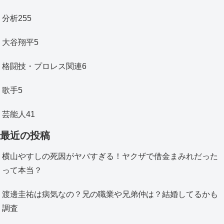
分析
255
大谷翔平
5
格闘技・プロレス関連
6
歌手
5
芸能人
41
最近の投稿
横山やすしの死因がヤバすぎる！ヤクザで借金まみれだった
って本当？
渡邊圭祐は病気なの？兄の職業や兄弟仲は？結婚してるかも
調査