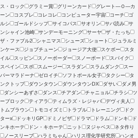
ス・ロック
グラミー賞
グリーンカード
グレート―Ｏ―カ
ーン
コスプレ
コレコレ
コンピューター宇宙
コーチ
ゴ
ルシ
ゴールドシップ
サイコパス
サオリン
サバ読み
サ
ンシャイン池崎
サンデーモーニング
サーヤ
ザ・たっち
ザ・ファブル2
シャニマス
シューズ
ショート
ジュラルミ
ンケース
ジョブチューン
ジョージア大使
スケボー
スタ
イル
スッピン
スノーボーダー
スノーボード
スパイク
スペイン
スボ
スムージー
スラダン
スラムダンク
スー
パーマラドーナ
ゼロイチ
ソフトボール女子
タクシー
タ
ンクトップ
ダウンタウン
ダウンタウンDX
ダサい
ダメ男
ダンシーあずさ
ダンス
チアダン
チャニョル
チラシ
ツ
ーブロック
ティアラ
ティムラズ・レジャバ
デヴィ夫人
トムブラウン
トモコイズミ
トラブル
トレーニング
ドク
ターx
ドッキリGP
ドミノピザ
ドラマ
ドラム
ドンキ
ド
ンキホーテ
ドン・キホーテ
ニット
ヌジャベス
ネタ作り
ノースリーブ
ハラミちゃん
ハリス理化学研究所
ハンオ