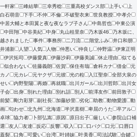
一軒家
三峰結華
三幸秀稔
三重高校ダンス部
上手い
上
白石萌音
下手
不仲
不倫
不破聖衣来
世良教授
中孝介
中居大輔と本田翼と夜な夜なラブ子さん
中島哲也
中東公演
中田翔
中谷美紀
中身
丸山桂里奈
乃木坂46
乃木坂に、
越されました
事件
事務所
二刀流
二階堂ふみ
井口和朋
井浦新
人望
人気
人物
仲悪い
仲良し
仲野温
伊東正明
伊沢拓司
伊藤愛真
伊藤沙莉
伊藤美誠
休止理由
似てる
似合わない
佐藤義朗
佐賀
保住有哉
倉科カナ
借金
元
カノ
元カレ
元ヤクザ
元彼
光の粒
入江聖奈
全部大泉の
せい
内野聖陽
再婚
再就職
出川ガール
出川哲郎
出川女
子会
出身
別れた理由
別れ話
別人
前澤友作
前田敦子
前髪
剛力彩芽
副社長
加藤紗里
劣化
助教
動物愛護
動
画
匂わせ
北九州
北海道
半沢直樹
卑屈のうた
卒アル
卓球
協力者
卜部弘嵩
原因
原日出子
厳しい
参院山口補
選
友人
友達
反応
反響
収入
口
口パク
口元
口唇口
蓋裂
口角
可愛い
台湾
叶姉妹
叶美香
司法試験
合鍵