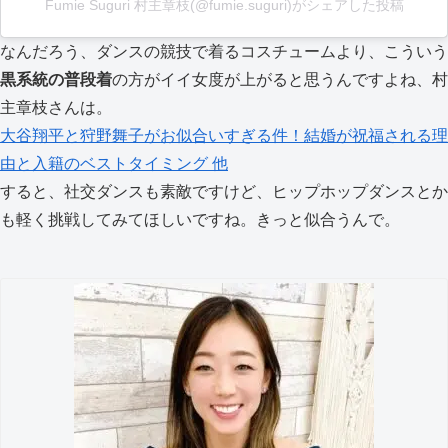
Fumie Suguri 村主章枝(@fumie.suguri)がシェアした投稿
なんだろう、ダンスの競技で着るコスチュームより、こういう
黒系統の普段着
の方がイイ女度が上がると思うんですよね、村
主章枝さんは。
大谷翔平と狩野舞子がお似合いすぎる件！結婚が祝福される理
由と入籍のベストタイミング 他
すると、社交ダンスも素敵ですけど、ヒップホップダンスとか
も軽く挑戦してみてほしいですね。きっと似合うんで。