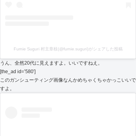
Fumie Suguri 村主章枝(@fumie.suguri)がシェアした投稿
うん、全然20代に見えますよ。いいですねえ。
[the_ad id=’580′]
このガンシューティング画像なんかめちゃくちゃかっこいいで
すよ。