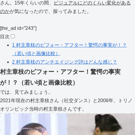
さん。15年くらいの間、
ビジュアルにどのくらい変化がある
のか
が気になったので、探ってみました。
[the_ad id=”243″]
目次
1
村主章枝のビフォー・アフター！驚愕の事実が！？
（若い頃と画像比較）
2
村主章枝のアンチエイジング評はどんな感じ？
村主章枝のビフォー・アフター！驚愕の事実
が！？（若い頃と画像比較）
では、見てみましょう。
2021年現在の村主章枝さん（社交ダンス）と2006年、トリノ
オリンピック当時の村主章枝さんです。