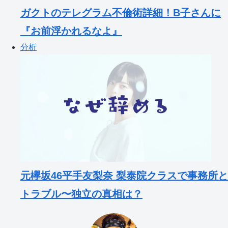
ガクトのテレグラム不倫術詳細！B子さんに
『お前浮かれるなよ』
分析
元欅坂46平手友梨奈 梨泰院クラスで事務所と
トラブル〜独立の真相は？