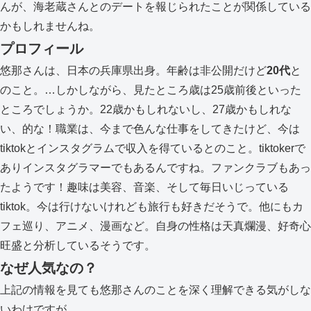
んが、海老蔵さんとのデートを報じられたことが関係している
かもしれませんね。
プロフィール
悠那さんは、日本の兵庫県出身。年齢は非公開だけど
20
代
と
のこと。…しかしながら、見たところ歳は25歳前後といった
ところでしょうか。22歳かもしれないし、27歳かもしれな
い、的な！職業は、今まで色んな仕事をしてきたけど、今は
tiktokとインスタグラムで収入を得ているとのこと。tiktokerで
ありインスタグラマーでもあるんですね。ファンクラブもあっ
たようです！趣味は美容、音楽、そして毎日いじっている
tiktok。今は行けないけれども旅行も好きだそうで。他にもカ
フェ巡り、アニメ、漫画など。自身の性格は天真爛漫、好奇心
旺盛と分析しているそうです。
なぜ人気なの？
上記の情報を見ても悠那さんのことを深く理解できる気がしな
いわけですが…