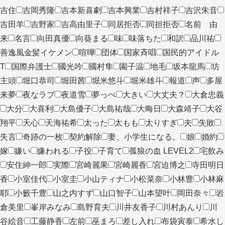
吉住
吉岡秀隆
吉本新喜劇
吉本興業
吉村祥子
吉沢朱音
吉田羊
吉野家
吉高由里子
同居拒否
同担拒否
名前 由
来
名言
向田真優
向葵まる
味
味落ちた
和訳
品川祐
善逸風金髪イケメン
喧嘩
団体
国家斉唱
国民的アイドル
T
国際弁護士
國光吟
國村隼
園子温
地毛
坂本龍馬
坊
主頭
堀口恭司
堀田茜
堀米悠斗
堀米雄斗
報道
声
多屋
来夢
夜なラブ
夜道雪
夢っぺ
大きい
大丈夫？
大倉忠義
大分
大喜利
大島優子
大島祐哉
大晦日
大森靖子
大谷
翔平
天心
天海祐希
太った
太もも
太りすぎ
夫
失敗
失言
奇跡の一枚
契約解除
妻、小学生になる。
娘
婚約
嫁
嫌い
嫌われる
子役
子育て
孤狼の血 LEVEL2
宅飲み
安住紳一郎
実際
宮崎麗果
宮崎麗香
宮迫博之
寺田明日
香
小室佳代
小室圭
小山ティナ
小松菜奈
小林豊
小林麻
耶
小籔千豊
山之内すず
山口智子
山本望叶
岡田奈々
岩
倉美里
峯岸みなみ
島野育夫
川井友香子
川村あんり
川
谷絵音
工藤静香
左前
巫まろ
差し入れ
布袋寅泰
希水し