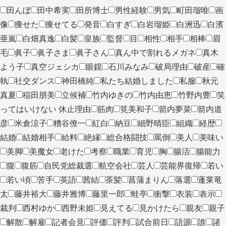
田んぼ
田中希実
田所博士
男性経験
男気
町田瑠唯
画
像
痩せた
痩せてる
発音
白すぎ
白岩瑠姫
白洲迅
白濱
亜嵐
白畑真逸
白髪
皇族
監督
目
相性
相手
相棒
眉
毛
眞子
眞子さま
眞子さん
真ん中で割れるメガネ
真木
よう子
真空ジェシカ
眼鏡
石川みなみ
破局理由
破産
確
執
社交ダンス
神田橋純
私たち結婚しました
私服
秋元
真夏
稲田朋美
立候補
竹内ゆきの
竹内由恵
竹野内豊
笑
ってはいけない 休止理由
筋肉
筧美和子
箭内夢菜
箭内道
彦
米倉涼子
糟谷僚一
紅白
納豆
細野晴臣
組織
経歴
結婚
結婚相手
給料
絶縁
総合格闘技
罵倒
美人
美味い
美脚
美魔女
老けた
考察
職業
育児
胸
腸活
腸能力
腹
腹筋
自民党総裁選
航空会社
芸人
芸能界復帰
若い
若い頃
苦手
英語
茜結
茶髪
菖蒲まりん
落選
蓬莱竜
太
藤井裕大
藤井雅博
藤里一郎
蛙亭
衝撃
衣装
表示
裁判
西村ゆか
西野未姫
見えてる
見かけたら
親友
親子
解散
解雇
記者会見
評価
評判
試合前日
語源
誰
諸