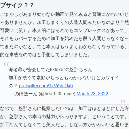
ブサイク？？
ごまかしがあまり効かない動画で見てみると普通にかわいいじ
ゃありませんか。加工しまくりの人造人間みたいなのより全然
可愛い（笑）。本人的にはそれでもコンプレックスがあって、
それをカバーするために加工を始めたら段々人間じゃなくなっ
てきたのかなと。でも本人はもうよくわからなくなっている、
的な事態なのではと予想してしまいました。
海老蔵が密会してたtiktokerの悠那ちゃん
加工が凄くて素顔がちっともわからないけどカワイイ
の？
pic.twitter.com/1zVi5niOx6
— のほほーん (@heart_0f_mine)
March 23, 2022
なので、悠那さんに提案したいのは、加工はほどほどにした方
が、悠那さんの本当の魅力が伝わりますよ、ということです。
加工なんてしなくても美人だし、しない方がかわいいと思いま