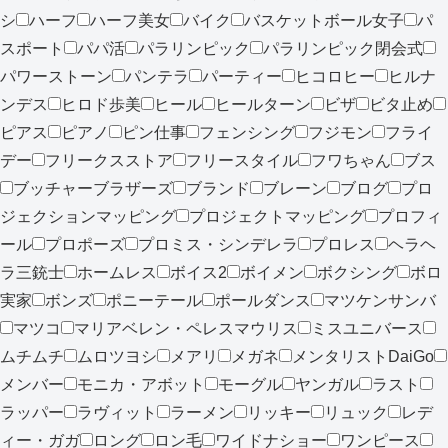
シ
ハーフ
ハーフ美女
バイク
バスケットボール女子
パ
スポート
パパ活
パラリンピック
パラリンピック閉会式
パワーストーン
パンテラ
パーティー
ヒコロヒー
ヒルナ
ンデス
ヒロド歩美
ヒール
ヒールターン
ビザ
ビタ止め
ピアス
ピアノ
ピン仕事
フェンシング
フジモン
フライ
デー
フリークスストア
フリースタイル
フワちゃん
ブス
ブッチャーブラザーズ
ブランド
ブレーン
ブログ
プロ
ジェクションマッピング
プロジェクトマッピング
プロフィ
ール
プロポーズ
プロミス・シンデレラ
プロレス
ヘラヘ
ラ三銃士
ホームレス
ボイス2
ボイメン
ボクシング
ボロ
実家
ボンズ
ポニーテール
ポールダンス
マツケンサンバ
マツコ
マリアベレン・ペレスマウリス
ミスユニバース
ムチムチ
ムロツヨシ
メアリ
メガネ
メンタリストDaiGo
メンバー
モニカ・アボット
モーグル
ヤンガル
ラスト
ラッパー
ラヴィット
ラーメン
リッキー
リュック
レデ
ィー・ガガ
ロング
ロン毛
ワイドナショー
ワンピース