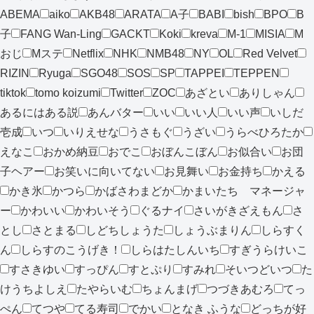
ABEMA
aiko
AKB48
ARATA
A子
BABI
bish
BPO
B
子
FANG Wan-Ling
GACKT
Koki
kreva
M-1
MISIA
M
おじ
Mステ
Netflix
NHK
NMB48
NY
OL
Red Velvet
RIZIN
Ryuga
SGO48
SOS
SP
TAPPEI
TEPPEN
tiktok
tomo koizumi
Twitter
ZOC
あざとい
ありしゃん
あるにはある説
あんバター
いい
いい人
いい声
いしだ
壱成
いつ
いりえせな
うさもぐ
うざい
うらべひろたか
えなこ
おかめ納豆
おでこ
おぼんこぼん
お似合い
お団
子ヘアー
お笑いに向いてない
お見舞い
お金持ち
かえる
かき氷
かつら
かばさわまどか
かまいたち マネージャ
ー
かわいい
かわいそう
ぐるナイ
さいがきざえもん
さ
とし
さとまる
しどちしょうた
しょうぶまりん
しらすく
ん
しらすのこうげき！
しらはたしんいち
すぎうらけいこ
すさきゆい
すっぴん
すとぷり
すみれ
そいつどいつ
た
けうちよしえ
たやらいむ
ちょんまげ
つづきあむろ
てっ
ぺん
てつや
てる寿司
でかい
となき ふうな
どっちが好