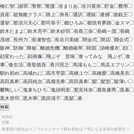
橋仁智
謝罪
警察
警護
谷まりあ
谷川菜奈
貯金
費用
資産
超無敵クラス
路上
身長
通訳
通販
逮捕
遊戯王
選挙
那須川天心
郡司恭子
郷ひろみ
都筑有夢路
金スマ
鈴木たまよ
鈴木亮平
鈴木砂羽
長島三奈
長嶋一茂
長嶋
茂雄
長州力
長瀬智也
長谷川美緒
閉会式
閉店
開会式
阪神
防御
降板
離婚危機
離婚確率
韓国
須崎優衣
顔
顔変わった
顔画像
飛ぶぞ 意味
食ってみな 飛ぶぞ
食
事
食生活
香取慎吾
香川照之
馬場ももこ
馬瓜エブリン
馴れ初め
高城れに
高市早苗
高橋ユウ
高橋愛
高橋美衣
高田真希
高田純次
高畑充希
髙田真希
髪
髪型
髪薄い
鬱陶しい
鬼束ちひろ
鬼頭明里
鷲見玲奈
鹿島康秀
黒幕
黒木啓司
黒木華
黒田清子
黒髪
鼻
検索
HOME
分析
海老蔵の彼女はインフルエンサー？馴れ初めは？気になる名前や経歴を？