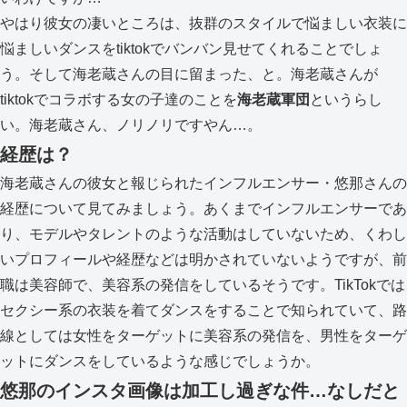
やはり彼女の凄いところは、抜群のスタイルで悩ましい衣装に
悩ましいダンスをtiktokでバンバン見せてくれることでしょ
う。そして海老蔵さんの目に留まった、と。海老蔵さんが
tiktokでコラボする女の子達のことを
海老蔵軍団
というらし
い。海老蔵さん、ノリノリですやん…。
経歴は？
海老蔵さんの彼女と報じられたインフルエンサー・悠那さんの
経歴について見てみましょう。あくまでインフルエンサーであ
り、モデルやタレントのような活動はしていないため、くわし
いプロフィールや経歴などは明かされていないようですが、前
職は美容師で、美容系の発信をしているそうです。TikTokでは
セクシー系の衣装を着てダンスをすることで知られていて、路
線としては女性をターゲットに美容系の発信を、男性をターゲ
ットにダンスをしているような感じでしょうか。
悠那のインスタ画像は加工し過ぎな件…なしだと