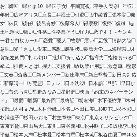
お
師匠
帰れま10
帰国子女
平岡寛視
平手友梨奈
年収
年齢
広瀬アリス
座長
弁護士
引退
弘中綾香
張本勲
彼
女
彼氏
後任
後呂有紗
後藤希友
得票数
復帰
復縁
志
土地翔大
怖い
性格
性格悪そう
怪力
恋です！～ヤンキ
ー君と白杖ガール
恋愛
恩人
悠那
悪い
悪役
情熱大陸
意味
愛子さま
愛車
感想
感謝状
慶應大学
成海瑠奈
才
賀紀左衛門
打ち切り
批判
折り込み
指導力
指輪食べる
挙式
推薦人とは
握力
支援者
放送禁止用語
救急車
整形
文春
斎藤工
新メンバー
新庄剛志
新庄監督
新田真剣佑
新藤晴一
方莞霊
日テレ
日本沈没
日本語
旦那
早田ひ
な
昔の写真
星野みなみ
星野源
映画『約束のネバーラン
ド』
最愛
最新
最終回
最終話
朝倉海
木下優樹菜
木村
拓哉
木村文乃
木村沙織
本名
本田仁美
杉咲花
杉本彩
杉浦佳子
杉田かおる
村主章枝
東京
東京オリンピック
東京五輪
東出昌大
東川
東谷義和
松井咲子
松坂桃李
松
平健
松本人志
松本愛
松本竹馬
松本薫
板谷由夏
林ゆめ