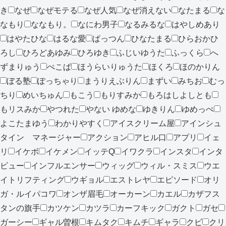
き
なぜ
なぜモテる
なぜ人気
なぜ消えない
なたまる
な
なもり
ななもり。
なにわ男子
なるみるな
はやしめあり
はやたひな
はるな愛
ぱっつん
ひなたまる
ひらおかひ
ろし
ひろどあゆみ
ひろゆき
ふじいゆうた
ふっくら
へ
ずまりゅう
ぺこぱ
ほうらいりゅうた
ほくろ
ほのかりん
ぼる塾
ぽっちゃり
まうりえぶりん
まずい
みちお
むっ
ちり
めいちゅん
もこう
もりすみか
もろはしよしとも
もリスみか
やつれた
やない ゆめな
ゆきりん
ゆめっぺ
よこたまゆう
わかりやすく
アイスクリーム屋
アインシュ
タイン マネージャー
アクション
アヒル口
アプリ
イェ
リ
イケボ
イケメン
イッテQ
イワクラ
インスタ
インタ
ビュー
インフルエンサー
ウィッグ
ウィル・スミス
ウエ
イトリフティング
ウギョル
エストレヤ
エピソード
オリ
ガ・ルイパコワ
オンザ眉毛
オーカーン
カエル
カザフス
タンの旗手
カツケン
カツラ
カーフキック
ガクト
ガセ
ガーシー
ギャル曽根
キムタク
キムチ
ギャラ
クビ
クリ