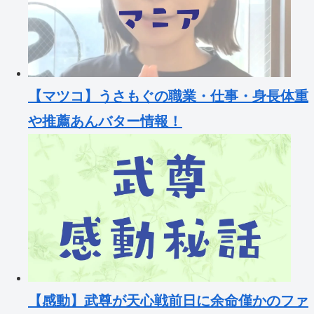
【マツコ】うさもぐの職業・仕事・身長体重
や推薦あんバター情報！
【感動】武尊が天心戦前日に余命僅かのファ