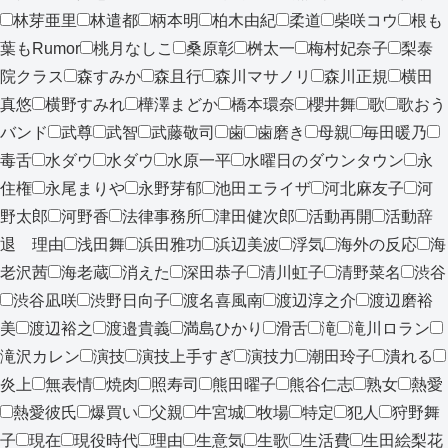
林芽亜里
林遣都
柄本明
柏木由紀
柔道
柴咲コウ
根も
葉もRumor
桃月なしこ
桑原彰
桝太一
梅村妃奈子
梨泰
院クラス
森すみか
森且行
森川マサノリ
森川正規
横田
真悠
横野すみれ
樺澤まどか
橋本環奈
櫻井舞
歌
歌おう
バンド
武尊
武智
武藤敬司
歯
歯磨き
母親
毎田暖乃
毒舌
水ダウ
水ダウ
水原一平
水曜日のダウンタウン
永
住権
永尾まりや
永野芽郁
池田エライザ
河北麻友子
河
野太郎
河野香
法律事務所
津田健次郎
活動再開
活動辞
退 理由
浅田舞
浜田雅功
浜辺美波
浮気
海外の反応
海
老沢茜
海老蔵
消えた
深田恭子
清川虹子
清野菜名
渋谷
渋谷凪咲
渋野日向子
渡名喜風南
渡辺淳之介
渡辺磨裕
美
渡辺裕之
渡邉貴義
満島ひかり
滑舌
滝
滝川ロラン
滝沢カレン
演技
演技上手すぎ
演技力
潮田玲子
潰れる
炎上
無表情
焼肉
照寿司
熊田曜子
熊谷仁志
熟女
熱愛
熱愛彼氏
爆買い
父親
牛宮城
牧場
特定
犯人
狩野舞
子
現在
現役時代
理由
生意気
生歌
生活費
生田絵梨花