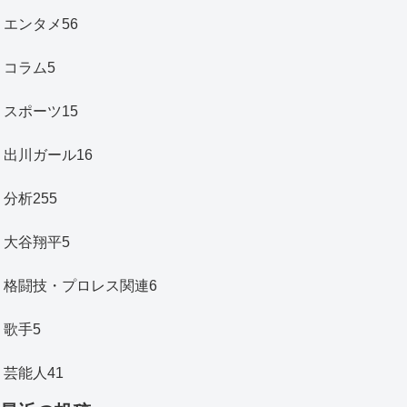
エンタメ
56
コラム
5
スポーツ
15
出川ガール
16
分析
255
大谷翔平
5
格闘技・プロレス関連
6
歌手
5
芸能人
41