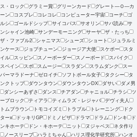
ス・ロック
グラミー賞
グリーンカード
グレート―Ｏ―カ
ーン
コスプレ
コレコレ
コンピューター宇宙
コーチ
ゴ
ルシ
ゴールドシップ
サイコパス
サオリン
サバ読み
サ
ンシャイン池崎
サンデーモーニング
サーヤ
ザ・たっち
ザ・ファブル2
シャニマス
シューズ
ショート
ジュラルミ
ンケース
ジョブチューン
ジョージア大使
スケボー
スタ
イル
スッピン
スノーボーダー
スノーボード
スパイク
スペイン
スボ
スムージー
スラダン
スラムダンク
スー
パーマラドーナ
ゼロイチ
ソフトボール女子
タクシー
タ
ンクトップ
ダウンタウン
ダウンタウンDX
ダサい
ダメ男
ダンシーあずさ
ダンス
チアダン
チャニョル
チラシ
ツ
ーブロック
ティアラ
ティムラズ・レジャバ
デヴィ夫人
トムブラウン
トモコイズミ
トラブル
トレーニング
ドク
ターx
ドッキリGP
ドミノピザ
ドラマ
ドラム
ドンキ
ド
ンキホーテ
ドン・キホーテ
ニット
ヌジャベス
ネタ作り
ノースリーブ
ハラミちゃん
ハリス理化学研究所
ハンオ