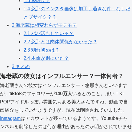
1.3
経歴は？
1.4
悠那のインスタ画像は加工し過ぎな件…なしだ
とブサイク？？
2
海老蔵は相変わらずモテモテ
2.1
パパ活もしている？
2.2
悠那とは肉体関係がなかった？
2.3
馴れ初めは？
2.4
本命が別にいた？
3
まとめ
海老蔵の彼女はインフルエンサー？一体何者？
海老蔵さんの彼女はインフルエンサー・悠那さんといいます
が、
tiktok
のフォロワーが
140
万人
いるとのこと。凄い！K-
POPアイドルっぽい雰囲気もある美人さんですね。動画で自
己紹介をしていたようですが、現在は削除されていました。
Instagram
はアカウントが残っているようです。Youtubeチャ
ンネルを削除したのは何か理由があったのか明かされていませ