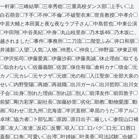
一軒家
三峰結華
三幸秀稔
三重高校ダンス部
上手い
上
白石萌音
下手
不仲
不倫
不破聖衣来
世良教授
中孝介
中居大輔と本田翼と夜な夜なラブ子さん
中島哲也
中東公演
中田翔
中谷美紀
中身
丸山桂里奈
乃木坂46
乃木坂に、
越されました
事件
事務所
二刀流
二階堂ふみ
井口和朋
井浦新
人望
人気
人物
仲悪い
仲良し
仲野温
伊東正明
伊沢拓司
伊藤愛真
伊藤沙莉
伊藤美誠
休止理由
似てる
似合わない
佐藤義朗
佐賀
保住有哉
倉科カナ
借金
元
カノ
元カレ
元ヤクザ
元彼
光の粒
入江聖奈
全部大泉の
せい
内野聖陽
再婚
再就職
出川ガール
出川哲郎
出川女
子会
出身
別れた理由
別れ話
別人
前澤友作
前田敦子
前髪
剛力彩芽
副社長
加藤紗里
劣化
助教
動物愛護
動
画
匂わせ
北九州
北海道
半沢直樹
卑屈のうた
卒アル
卓球
協力者
卜部弘嵩
原因
原日出子
厳しい
参院山口補
選
友人
友達
反応
反響
収入
口
口パク
口元
口唇口
蓋裂
口角
可愛い
台湾
叶姉妹
叶美香
司法試験
合鍵