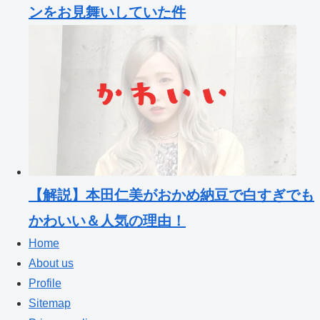
ンをお見舞いしていた件
【解説】本田仁美がおかめ納豆で白すぎでも
かわいい＆人気の理由！
Home
About us
Profile
Sitemap