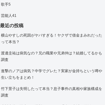
歌手
5
芸能人
41
最近の投稿
横山やすしの死因がヤバすぎる！ヤクザで借金まみれだった
って本当？
渡邊圭祐は病気なの？兄の職業や兄弟仲は？結婚してるかも
調査
進撃のノアは病気？中学でグレた？実家が金持ちという噂や
生い立ちをまとめ！
竹下景子は失明したって本当？息子事件の真相や家族構成を
調査