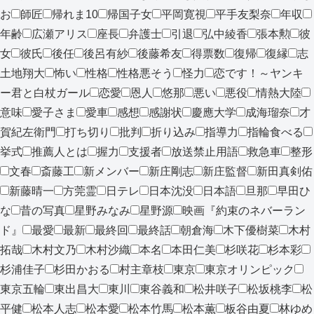
お
師匠
帰れま10
帰国子女
平岡寛視
平手友梨奈
年収
年齢
広瀬アリス
座長
弁護士
引退
弘中綾香
張本勲
彼
女
彼氏
後任
後呂有紗
後藤希友
得票数
復帰
復縁
志
土地翔大
怖い
性格
性格悪そう
怪力
恋です！～ヤンキ
ー君と白杖ガール
恋愛
恩人
悠那
悪い
悪役
情熱大陸
意味
愛子さま
愛車
感想
感謝状
慶應大学
成海瑠奈
才
賀紀左衛門
打ち切り
批判
折り込み
指導力
指輪食べる
挙式
推薦人とは
握力
支援者
放送禁止用語
救急車
整形
文春
斎藤工
新メンバー
新庄剛志
新庄監督
新田真剣佑
新藤晴一
方莞霊
日テレ
日本沈没
日本語
旦那
早田ひ
な
昔の写真
星野みなみ
星野源
映画『約束のネバーラン
ド』
最愛
最新
最終回
最終話
朝倉海
木下優樹菜
木村
拓哉
木村文乃
木村沙織
本名
本田仁美
杉咲花
杉本彩
杉浦佳子
杉田かおる
村主章枝
東京
東京オリンピック
東京五輪
東出昌大
東川
東谷義和
松井咲子
松坂桃李
松
平健
松本人志
松本愛
松本竹馬
松本薫
板谷由夏
林ゆめ