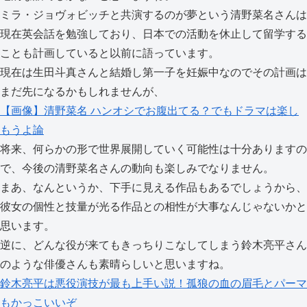
ミラ・ジョヴォビッチと共演するのが夢という清野菜名さんは
現在英会話を勉強しており、日本での活動を休止して留学する
ことも計画していると以前に語っています。
現在は生田斗真さんと結婚し第一子を妊娠中なのでその計画は
まだ先になるかもしれませんが、
【画像】清野菜名 ハンオシでお腹出てる？でもドラマは楽し
もうよ論
将来、何らかの形で世界展開していく可能性は十分ありますの
で、今後の清野菜名さんの動向も楽しみでなりません。
まあ、なんというか、下手に見える作品もあるでしょうから、
彼女の個性と技量が光る作品との相性が大事なんじゃないかと
思います。
逆に、どんな役が来てもきっちりこなしてしまう鈴木亮平さん
のような俳優さんも素晴らしいと思いますね。
鈴木亮平は悪役演技が最も上手い説！孤狼の血の眉毛とパーマ
もかっこいいぞ