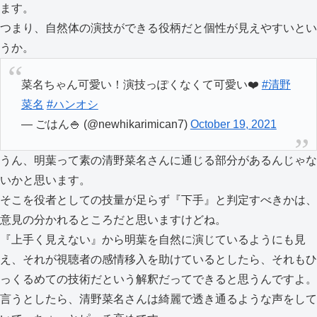
ます。
つまり、自然体の演技ができる役柄だと個性が見えやすいとい
うか。
菜名ちゃん可愛い！演技っぽくなくて可愛い❤️
#清野
菜名
#ハンオシ
— ごはん🍚 (@newhikarimican7)
October 19, 2021
うん、明葉って素の清野菜名さんに通じる部分があるんじゃな
いかと思います。
そこを役者としての技量が足らず『下手』と判定すべきかは、
意見の分かれるところだと思いますけどね。
『上手く見えない』から明葉を自然に演じているようにも見
え、それが視聴者の感情移入を助けているとしたら、それもひ
っくるめての技術だという解釈だってできると思うんですよ。
言うとしたら、清野菜名さんは綺麗で透き通るような声をして