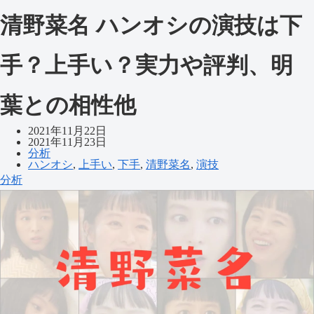
清野菜名 ハンオシの演技は下
手？上手い？実力や評判、明
葉との相性他
2021年11月22日
2021年11月23日
分析
ハンオシ
,
上手い
,
下手
,
清野菜名
,
演技
分析