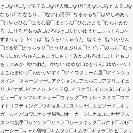
き
なぜ
なぜモテる
なぜ人気
なぜ消えない
なたまる
な
なもり
ななもり。
なにわ男子
なるみるな
はやしめあり
はやたひな
はるな愛
ぱっつん
ひなたまる
ひらおかひ
ろし
ひろどあゆみ
ひろゆき
ふじいゆうた
ふっくら
へ
ずまりゅう
ぺこぱ
ほうらいりゅうた
ほくろ
ほのかりん
ぼる塾
ぽっちゃり
まうりえぶりん
まずい
みちお
むっ
ちり
めいちゅん
もこう
もりすみか
もろはしよしとも
もリスみか
やつれた
やない ゆめな
ゆきりん
ゆめっぺ
よこたまゆう
わかりやすく
アイスクリーム屋
アインシュ
タイン マネージャー
アクション
アヒル口
アプリ
イェ
リ
イケボ
イケメン
イッテQ
イワクラ
インスタ
インタ
ビュー
インフルエンサー
ウィッグ
ウィル・スミス
ウエ
イトリフティング
ウギョル
エストレヤ
エピソード
オリ
ガ・ルイパコワ
オンザ眉毛
オーカーン
カエル
カザフス
タンの旗手
カツケン
カツラ
カーフキック
ガクト
ガセ
ガーシー
ギャル曽根
キムタク
キムチ
ギャラ
クビ
クリ