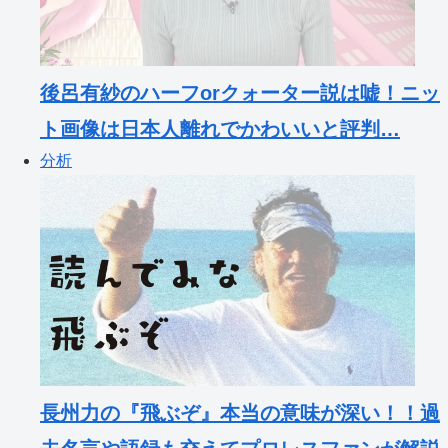
後呂有紗のハーフorクォーター説は嘘！ニッ
ト画像は日本人離れでかわいいと評判…
分析
長州力の『飛ぶぞ』本当の意味が深い！！過