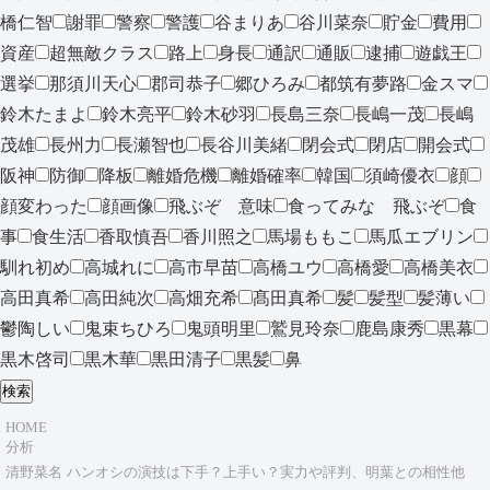
橋仁智
謝罪
警察
警護
谷まりあ
谷川菜奈
貯金
費用
資産
超無敵クラス
路上
身長
通訳
通販
逮捕
遊戯王
選挙
那須川天心
郡司恭子
郷ひろみ
都筑有夢路
金スマ
鈴木たまよ
鈴木亮平
鈴木砂羽
長島三奈
長嶋一茂
長嶋
茂雄
長州力
長瀬智也
長谷川美緒
閉会式
閉店
開会式
阪神
防御
降板
離婚危機
離婚確率
韓国
須崎優衣
顔
顔変わった
顔画像
飛ぶぞ 意味
食ってみな 飛ぶぞ
食
事
食生活
香取慎吾
香川照之
馬場ももこ
馬瓜エブリン
馴れ初め
高城れに
高市早苗
高橋ユウ
高橋愛
高橋美衣
高田真希
高田純次
高畑充希
髙田真希
髪
髪型
髪薄い
鬱陶しい
鬼束ちひろ
鬼頭明里
鷲見玲奈
鹿島康秀
黒幕
黒木啓司
黒木華
黒田清子
黒髪
鼻
検索
HOME
分析
清野菜名 ハンオシの演技は下手？上手い？実力や評判、明葉との相性他