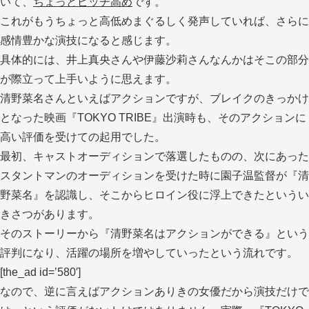
いて、
ちょっとピッチ高め
です。
これがもうちょっと高低めまぐるしく発声していれば、さらに
感情豊かな演技になると感じます。
具体的には、井上真央さんや伊藤沙莉さんなんかはそこの部分
が際立って上手いように思えます。
清野菜名さんといえばアクションですが、ブレイクのきっかけ
となった映画『TOKYO TRIBE』出演時も、そのアクションに
高い評価を受けての起用でした。
最初、キャストオーディションで落選したものの、次にあった
スタントマンのオーディションを受けた時に園子温監督が『清
野菜名』を認識し、そこからヒロイン役に浮上できたというい
きさつがあります。
そのストーリーから『清野菜名はアクションができる』という
評判になり、活躍の場所を増やしていったという流れです。
[the_ad id=’580′]
なので、逆に言えばアクションありきの女優だから演技だけで