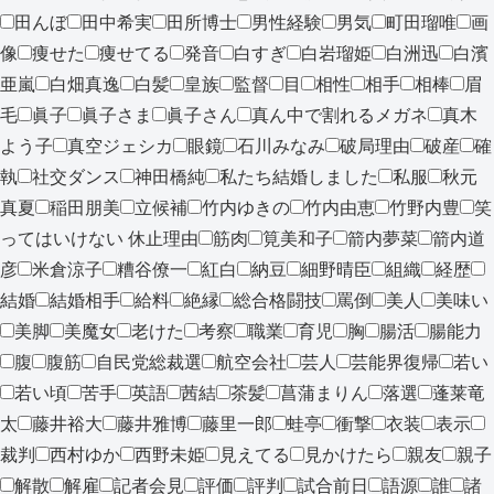
田んぼ
田中希実
田所博士
男性経験
男気
町田瑠唯
画
像
痩せた
痩せてる
発音
白すぎ
白岩瑠姫
白洲迅
白濱
亜嵐
白畑真逸
白髪
皇族
監督
目
相性
相手
相棒
眉
毛
眞子
眞子さま
眞子さん
真ん中で割れるメガネ
真木
よう子
真空ジェシカ
眼鏡
石川みなみ
破局理由
破産
確
執
社交ダンス
神田橋純
私たち結婚しました
私服
秋元
真夏
稲田朋美
立候補
竹内ゆきの
竹内由恵
竹野内豊
笑
ってはいけない 休止理由
筋肉
筧美和子
箭内夢菜
箭内道
彦
米倉涼子
糟谷僚一
紅白
納豆
細野晴臣
組織
経歴
結婚
結婚相手
給料
絶縁
総合格闘技
罵倒
美人
美味い
美脚
美魔女
老けた
考察
職業
育児
胸
腸活
腸能力
腹
腹筋
自民党総裁選
航空会社
芸人
芸能界復帰
若い
若い頃
苦手
英語
茜結
茶髪
菖蒲まりん
落選
蓬莱竜
太
藤井裕大
藤井雅博
藤里一郎
蛙亭
衝撃
衣装
表示
裁判
西村ゆか
西野未姫
見えてる
見かけたら
親友
親子
解散
解雇
記者会見
評価
評判
試合前日
語源
誰
諸