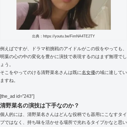
出典：https://youtu.be/FimNA4TE2TY
例えばですが、ドラマ初挑戦のアイドルがこの役をやっても、
明葉の心の中の変化を豊かに演技で表現するのはまず無理でし
ょう。
そこをやってのける清野菜名さんは既に
名女優
の域に達してい
ますね。
[the_ad id=”243″]
清野菜名の演技は下手なのか？
個人的には、清野菜名さんはどんな役柄でも器用にこなすタイ
プではなく、持ち味を活かせる場所で光れるタイプかなと思い