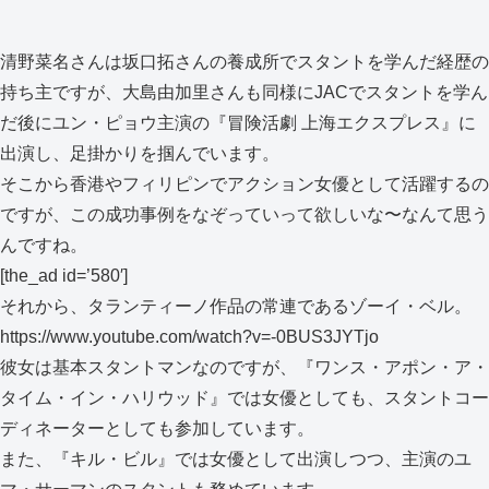
清野菜名さんは坂口拓さんの養成所でスタントを学んだ経歴の
持ち主ですが、大島由加里さんも同様にJACでスタントを学ん
だ後にユン・ピョウ主演の『冒険活劇 上海エクスプレス』に
出演し、足掛かりを掴んでいます。
そこから香港やフィリピンでアクション女優として活躍するの
ですが、この成功事例をなぞっていって欲しいな〜なんて思う
んですね。
[the_ad id=’580′]
それから、タランティーノ作品の常連であるゾーイ・ベル。
https://www.youtube.com/watch?v=-0BUS3JYTjo
彼女は基本スタントマンなのですが、『ワンス・アポン・ア・
タイム・イン・ハリウッド』では女優としても、スタントコー
ディネーターとしても参加しています。
また、『キル・ビル』では女優として出演しつつ、主演のユ