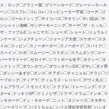
ス・ロック
グラミー賞
グリーンカード
グレート―Ｏ―カ
ーン
コスプレ
コレコレ
コンピューター宇宙
コーチ
ゴ
ルシ
ゴールドシップ
サイコパス
サオリン
サバ読み
サ
ンシャイン池崎
サンデーモーニング
サーヤ
ザ・たっち
ザ・ファブル2
シャニマス
シューズ
ショート
ジュラルミ
ンケース
ジョブチューン
ジョージア大使
スケボー
スタ
イル
スッピン
スノーボーダー
スノーボード
スパイク
スペイン
スボ
スムージー
スラダン
スラムダンク
スー
パーマラドーナ
ゼロイチ
ソフトボール女子
タクシー
タ
ンクトップ
ダウンタウン
ダウンタウンDX
ダサい
ダメ男
ダンシーあずさ
ダンス
チアダン
チャニョル
チラシ
ツ
ーブロック
ティアラ
ティムラズ・レジャバ
デヴィ夫人
トムブラウン
トモコイズミ
トラブル
トレーニング
ドク
ターx
ドッキリGP
ドミノピザ
ドラマ
ドラム
ドンキ
ド
ンキホーテ
ドン・キホーテ
ニット
ヌジャベス
ネタ作り
ノースリーブ
ハラミちゃん
ハリス理化学研究所
ハンオ