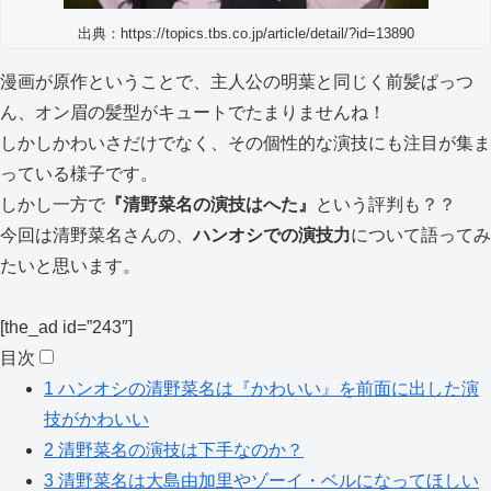
出典：https://topics.tbs.co.jp/article/detail/?id=13890
漫画が原作ということで、主人公の明葉と同じく前髪ぱっつ
ん、オン眉の髪型がキュートでたまりませんね！
しかしかわいさだけでなく、その個性的な演技にも注目が集ま
っている様子です。
しかし一方で
『清野菜名の演技はへた』
という評判も？？
今回は清野菜名さんの、
ハンオシでの演技力
について語ってみ
たいと思います。
[the_ad id=”243″]
目次
1
ハンオシの清野菜名は『かわいい』を前面に出した演
技がかわいい
2
清野菜名の演技は下手なのか？
3
清野菜名は大島由加里やゾーイ・ベルになってほしい