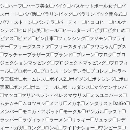
シ
ハーフ
ハーフ美女
バイク
バスケットボール女子
パ
スポート
パパ活
パラリンピック
パラリンピック閉会式
パワーストーン
パンテラ
パーティー
ヒコロヒー
ヒルナ
ンデス
ヒロド歩美
ヒール
ヒールターン
ビザ
ビタ止め
ピアス
ピアノ
ピン仕事
フェンシング
フジモン
フライ
デー
フリークスストア
フリースタイル
フワちゃん
ブス
ブッチャーブラザーズ
ブランド
ブレーン
ブログ
プロ
ジェクションマッピング
プロジェクトマッピング
プロフィ
ール
プロポーズ
プロミス・シンデレラ
プロレス
ヘラヘ
ラ三銃士
ホームレス
ボイス2
ボイメン
ボクシング
ボロ
実家
ボンズ
ポニーテール
ポールダンス
マツケンサンバ
マツコ
マリアベレン・ペレスマウリス
ミスユニバース
ムチムチ
ムロツヨシ
メアリ
メガネ
メンタリストDaiGo
メンバー
モニカ・アボット
モーグル
ヤンガル
ラスト
ラッパー
ラヴィット
ラーメン
リッキー
リュック
レデ
ィー・ガガ
ロング
ロン毛
ワイドナショー
ワンピース