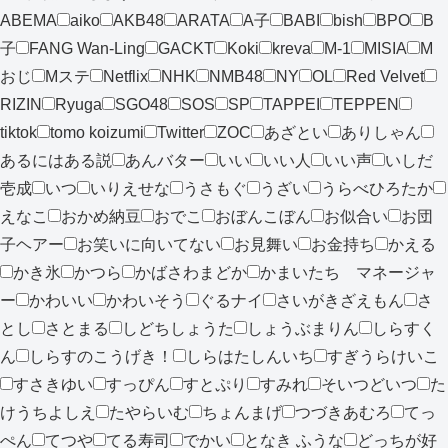
ABEMA
aiko
AKB48
ARATA
A子
BABI
bish
BPO
B
子
FANG Wan-Ling
GACKT
Koki
kreva
M-1
MISIA
M
おじ
Mステ
Netflix
NHK
NMB48
NY
OL
Red Velvet
RIZIN
Ryuga
SGO48
SOS
SP
TAPPEI
TEPPEN
tiktok
tomo koizumi
Twitter
ZOC
あざとい
ありしゃん
あるにはある説
あんバター
いい
いい人
いい声
いしだ
壱成
いつ
いりえせな
うさもぐ
うざい
うらべひろたか
えなこ
おかめ納豆
おでこ
おぼんこぼん
お似合い
お団
子ヘアー
お笑いに向いてない
お見舞い
お金持ち
かえる
かき氷
かつら
かばさわまどか
かまいたち マネージャ
ー
かわいい
かわいそう
ぐるナイ
さいがきざえもん
さ
とし
さとまる
しどちしょうた
しょうぶまりん
しらすく
ん
しらすのこうげき！
しらはたしんいち
すぎうらけいこ
すさきゆい
すっぴん
すとぷり
すみれ
そいつどいつ
た
けうちよしえ
たやらいむ
ちょんまげ
つづきあむろ
てっ
ぺん
てつや
てる寿司
でかい
となき ふうな
どっちが好