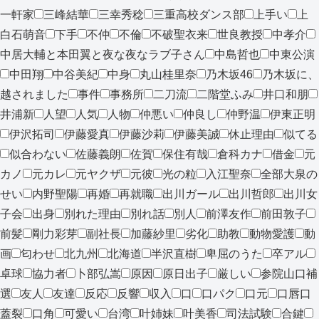
一軒家
三峰結華
三幸秀稔
三重高校ダンス部
上手い
上
白石萌音
下手
不仲
不倫
不破聖衣来
世良教授
中孝介
中居大輔と本田翼と夜な夜なラブ子さん
中島哲也
中東公演
中田翔
中谷美紀
中身
丸山桂里奈
乃木坂46
乃木坂に、
越されました
事件
事務所
二刀流
二階堂ふみ
井口和朋
井浦新
人望
人気
人物
仲悪い
仲良し
仲野温
伊東正明
伊沢拓司
伊藤愛真
伊藤沙莉
伊藤美誠
休止理由
似てる
似合わない
佐藤義朗
佐賀
保住有哉
倉科カナ
借金
元
カノ
元カレ
元ヤクザ
元彼
光の粒
入江聖奈
全部大泉の
せい
内野聖陽
再婚
再就職
出川ガール
出川哲郎
出川女
子会
出身
別れた理由
別れ話
別人
前澤友作
前田敦子
前髪
剛力彩芽
副社長
加藤紗里
劣化
助教
動物愛護
動
画
匂わせ
北九州
北海道
半沢直樹
卑屈のうた
卒アル
卓球
協力者
卜部弘嵩
原因
原日出子
厳しい
参院山口補
選
友人
友達
反応
反響
収入
口
口パク
口元
口唇口
蓋裂
口角
可愛い
台湾
叶姉妹
叶美香
司法試験
合鍵