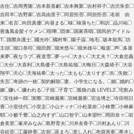
吉住
吉岡秀隆
吉本新喜劇
吉本興業
吉村祥子
吉沢朱音
吉田羊
吉野家
吉高由里子
同居拒否
同担拒否
名前 由
来
名言
向田真優
向葵まる
味
味落ちた
和訳
品川祐
善逸風金髪イケメン
喧嘩
団体
国家斉唱
国民的アイドル
T
国際弁護士
國光吟
國村隼
園子温
地毛
坂本龍馬
坊
主頭
堀口恭司
堀田茜
堀米悠斗
堀米雄斗
報道
声
多屋
来夢
夜なラブ
夜道雪
夢っぺ
大きい
大丈夫？
大倉忠義
大分
大喜利
大島優子
大島祐哉
大晦日
大森靖子
大谷
翔平
天心
天海祐希
太った
太もも
太りすぎ
夫
失敗
失言
奇跡の一枚
契約解除
妻、小学生になる。
娘
婚約
嫁
嫌い
嫌われる
子役
子育て
孤狼の血 LEVEL2
宅飲み
安住紳一郎
実際
宮崎麗果
宮崎麗香
宮迫博之
寺田明日
香
小室佳代
小室圭
小山ティナ
小松菜奈
小林豊
小林麻
耶
小籔千豊
山之内すず
山口智子
山本望叶
岡田奈々
岩
倉美里
峯岸みなみ
島野育夫
川井友香子
川村あんり
川
谷絵音
工藤静香
左前
巫まろ
差し入れ
布袋寅泰
希水し