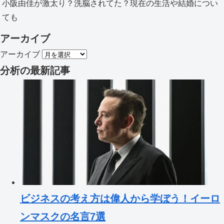
小阪由佳が激太り？洗脳されてた？現在の生活や結婚につい
ても
アーカイブ
アーカイブ
分析
の最新記事
ビジネスの考え方は偉人から学ぼう！イーロ
ンマスクの名言7選