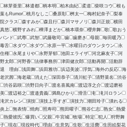
林芽亜里
林遣都
柄本明
柏木由紀
柔道
柴咲コウ
根も
葉もRumor
桃月なしこ
桑原彰
桝太一
梅村妃奈子
梨泰
院クラス
森すみか
森且行
森川マサノリ
森川正規
横田
真悠
横野すみれ
樺澤まどか
橋本環奈
櫻井舞
歌
歌おう
バンド
武尊
武智
武藤敬司
歯
歯磨き
母親
毎田暖乃
毒舌
水ダウ
水ダウ
水原一平
水曜日のダウンタウン
永
住権
永尾まりや
永野芽郁
池田エライザ
河北麻友子
河
野太郎
河野香
法律事務所
津田健次郎
活動再開
活動辞
退 理由
浅田舞
浜田雅功
浜辺美波
浮気
海外の反応
海
老沢茜
海老蔵
消えた
深田恭子
清川虹子
清野菜名
渋谷
渋谷凪咲
渋野日向子
渡名喜風南
渡辺淳之介
渡辺磨裕
美
渡辺裕之
渡邉貴義
満島ひかり
滑舌
滝
滝川ロラン
滝沢カレン
演技
演技上手すぎ
演技力
潮田玲子
潰れる
炎上
無表情
焼肉
照寿司
熊田曜子
熊谷仁志
熟女
熱愛
熱愛彼氏
爆買い
父親
牛宮城
牧場
特定
犯人
狩野舞
子
現在
現役時代
理由
生意気
生歌
生活費
生田絵梨花