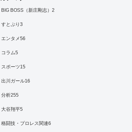
BIG BOSS（新庄剛志）
2
すとぷり
3
エンタメ
56
コラム
5
スポーツ
15
出川ガール
16
分析
255
大谷翔平
5
格闘技・プロレス関連
6