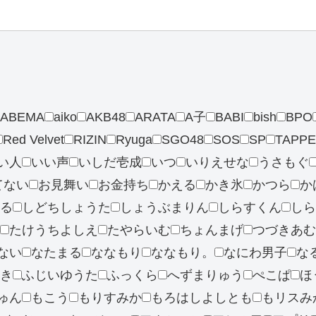
ABEMA
aiko
AKB48
ARATA
A子
BABI
bish
BPO
Red Velvet
RIZIN
Ryuga
SGO48
SOS
SP
TAPPE
い人
いい声
いしだ壱成
いつ
いりえせな
うさもぐ
てない
お見舞い
お金持ち
かえる
かき氷
かつら
か
る
しどちしょうた
しょうぶまりん
しらすくん
しら
たけうちよしえ
たやらいむ
ちょんまげ
つづきあむ
ない
なたまる
ななもり
ななもり。
なにわ男子
な
き
ふじいゆうた
ふっくら
へずまりゅう
ぺこぱ
ほ
ゅん
もこう
もりすみか
もろはしよしとも
もリスみ