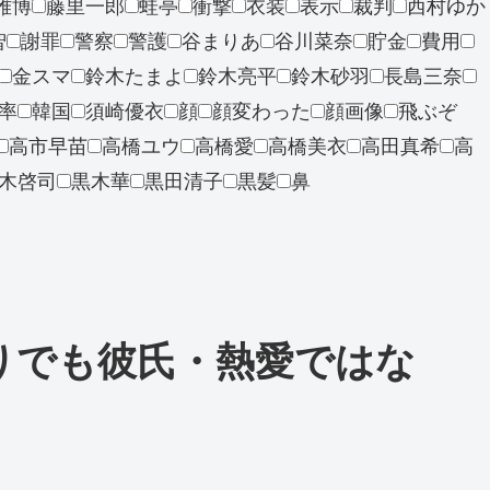
雅博
藤里一郎
蛙亭
衝撃
衣装
表示
裁判
西村ゆか
智
謝罪
警察
警護
谷まりあ
谷川菜奈
貯金
費用
金スマ
鈴木たまよ
鈴木亮平
鈴木砂羽
長島三奈
率
韓国
須崎優衣
顔
顔変わった
顔画像
飛ぶぞ
高市早苗
高橋ユウ
高橋愛
高橋美衣
高田真希
高
木啓司
黒木華
黒田清子
黒髪
鼻
まりでも彼氏・熱愛ではな