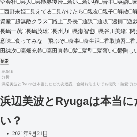
空会社
芸人
芸能界復帰
若い
若い頃
苦手
英語
西野未姫
見えてる
見かけたら
親友
親子
解散
資産
超無敵クラス
路上
身長
通訳
通販
逮捕
遊
長嶋一茂
長嶋茂雄
長州力
長瀬智也
長谷川美緒
閉
意味
食ってみな 飛ぶぞ
食事
食生活
香取慎吾
香
田純次
高畑充希
髙田真希
髪
髪型
髪薄い
鬱陶し
検索
HOME
分析
浜辺美波とRyugaは本当にただの友達説…合鍵お泊まりでも彼氏・熱愛では
浜辺美波とRyugaは本
い？
2021年9月21日