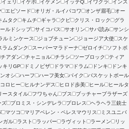
イェリ
イケボ
イケメン
イッテQ
イワクラ
インス
ヤ
エピソード
オリガ・ルイパコワ
オンザ眉毛
オー
キムタク
キムチ
ギャラ
クビ
クリス・ロック
グラ
ールドシップ
サイコパス
サオリン
サバ読み
サンシ
ラルミンケース
ジョブチューン
ジョージア大使
スケ
スラムダンク
スーパーマラドーナ
ゼロイチ
ソフトボ
チアダン
チャニョル
チラシ
ツーブロック
ティア
ッキリGP
ドミノピザ
ドラマ
ドラム
ドンキ
ドンキ
ンオシ
ハーフ
ハーフ美女
バイク
バスケットボール
コロヒー
ヒルナンデス
ヒロド歩美
ヒール
ヒールタ
リースタイル
フワちゃん
ブス
ブッチャーブラザーズ
ーズ
プロミス・シンデレラ
プロレス
ヘラヘラ三銃士
バ
マツコ
マリアベレン・ペレスマウリス
ミスユニバ
ンガル
ラスト
ラッパー
ラヴィット
ラーメン
リッ