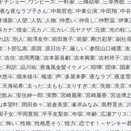
ドナショー
ワンピース
一軒家
三峰結華
三幸秀稔
夜な夜なラブ子さん
中島哲也
中東公演
中田翔
中谷
井浦新
人望
人気
人物
仲悪い
仲良し
仲野温
伊東
科カナ
借金
元カノ
元カレ
元ヤクザ
元彼
光の粒
れ話
別人
前澤友作
前田敦子
前髪
剛力彩芽
副社
者
卜部弘嵩
原因
原日出子
厳しい
参院山口補選
友
鍵
吉住
吉岡秀隆
吉本新喜劇
吉本興業
吉村祥子
吉
た
和訳
品川祐
善逸風金髪イケメン
喧嘩
団体
国家
米悠斗
堀米雄斗
報道
声
多屋来夢
夜なラブ
夜道雪
天海祐希
太った
太もも
太りすぎ
夫
失敗
失言
宅飲み
安住紳一郎
実際
宮崎麗果
宮崎麗香
宮迫博
山本望叶
岡田奈々
岩倉美里
峯岸みなみ
島野育夫
国子女
平岡寛視
平手友梨奈
年収
年齢
広瀬アリス
大
怖い
性格
性格悪そう
怪力
恋です！～ヤンキー