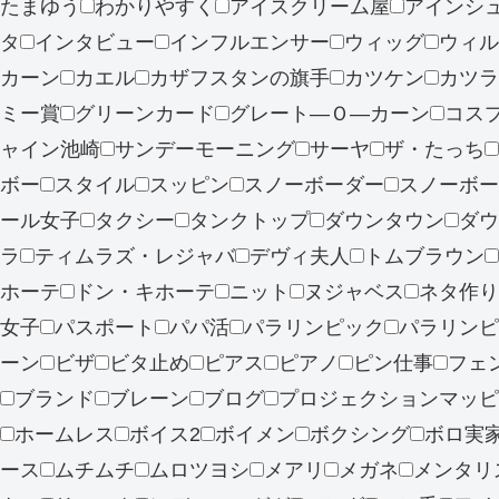
たまゆう
わかりやすく
アイスクリーム屋
アインシ
タ
インタビュー
インフルエンサー
ウィッグ
ウィル
カーン
カエル
カザフスタンの旗手
カツケン
カツラ
ミー賞
グリーンカード
グレート―Ｏ―カーン
コス
ャイン池崎
サンデーモーニング
サーヤ
ザ・たっち
ボー
スタイル
スッピン
スノーボーダー
スノーボー
ール女子
タクシー
タンクトップ
ダウンタウン
ダウ
ラ
ティムラズ・レジャバ
デヴィ夫人
トムブラウン
ホーテ
ドン・キホーテ
ニット
ヌジャベス
ネタ作り
女子
パスポート
パパ活
パラリンピック
パラリンピ
ーン
ビザ
ビタ止め
ピアス
ピアノ
ピン仕事
フェ
ブランド
ブレーン
ブログ
プロジェクションマッピ
ホームレス
ボイス2
ボイメン
ボクシング
ボロ実
ース
ムチムチ
ムロツヨシ
メアリ
メガネ
メンタリス