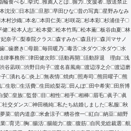
指輪食べる
挙式
推薦人とは
握力
支援者
放送禁止
本沈没
日本語
旦那
早田ひな
昔の写真
星野みなみ
木村沙織
本名
本田仁美
杉咲花
杉本彩
杉浦佳子
平健
松本人志
松本愛
松本竹馬
松本薫
板谷由夏
林
村妃奈子
梨泰院クラス
森すみか
森且行
森川マサノ
歯
歯磨き
母親
毎田暖乃
毒舌
水ダウ
水ダウ
水
法律事務所
津田健次郎
活動再開
活動辞退 理由
浅
渋谷凪咲
渋野日向子
渡名喜風南
渡辺淳之介
渡辺磨
玲子
潰れる
炎上
無表情
焼肉
照寿司
熊田曜子
熊
気
生歌
生活費
生田絵梨花
田んぼ
田中希実
田所博
白髪
皇族
監督
目
相性
相手
相棒
眉毛
眞子
眞
社交ダンス
神田橋純
私たち結婚しました
私服
秋
夢菜
箭内道彦
米倉涼子
糟谷僚一
紅白
納豆
細野
職業
育児
胸
腸活
腸能力
腹
腹筋
自民党総裁選
航