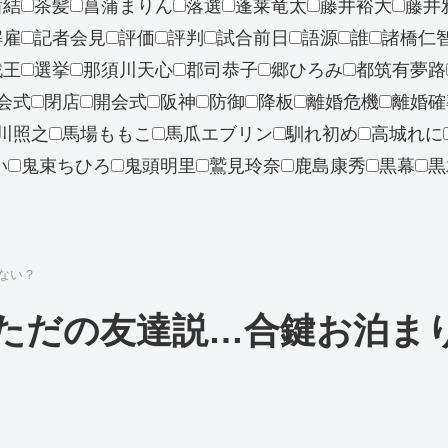
茜結
茶髪
菖蒲まりん
落選
蓬莱竜太
藤井裕大
藤井
解雇
記者会見
評価
評判
試合前日
語源
誰
諸橋仁
戯王
選挙
那須川天心
郡司恭子
郷ひろみ
都筑有夢路
会式
閉店
開会式
阪神
防御
降板
離婚危機
離婚確
川照之
馬場ももこ
馬瓜エブリン
馴れ初め
高城れに
い
鬼束ちひろ
鬼頭明里
鷲見玲奈
鹿島康秀
黒幕
黒
ない？
当にただの友達説…合鍵お泊