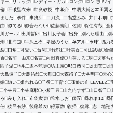
キー
リュック
レディー・ガガ
ロング
ロン毛
ワイ
倫
不破聖衣来
世良教授
中孝介
中居大輔と本田翼と
ました
事件
事務所
二刀流
二階堂ふみ
井口和朋
由
似てる
似合わない
佐藤義朗
佐賀
保住有哉
倉
川ガール
出川哲郎
出川女子会
出身
別れた理由
別
州
北海道
半沢直樹
卑屈のうた
卒アル
卓球
協力
裂
口角
可愛い
台湾
叶姉妹
叶美香
司法試験
合
否
名前 由来
名言
向田真優
向葵まる
味
味落ち
園子温
地毛
坂本龍馬
坊主頭
堀口恭司
堀田茜
堀
大島優子
大島祐哉
大晦日
大森靖子
大谷翔平
天心
嫁
嫌い
嫌われる
子役
子育て
孤狼の血 LEVEL2
小林豊
小林麻耶
小籔千豊
山之内すず
山口智子
ろ
差し入れ
布袋寅泰
希水しお
師匠
帰れま10
帰
任
後呂有紗
後藤希友
得票数
復帰
復縁
志土地翔