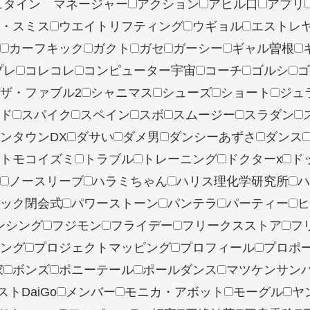
ュタイン マネージャー
アクション
アヒル口
アプリ
・スミス
ウエイトリフティング
ウギョル
エストレ
カーフキック
ガクト
ガセ
ガーシー
ギャル曽根
プレ
コレコレ
コンピューター宇宙
コーチ
ゴルシ
ゴ
ザ・ファブル2
シャニマス
シューズ
ショート
ジュ
ド
スパイク
スペイン
スボ
スムージー
スラダン
ンタウンDX
ダサい
ダメ男
ダンシーあずさ
ダンス
トモコイズミ
トラブル
トレーニング
ドクターx
ド
ノースリーブ
ハラミちゃん
ハリス理化学研究所
ハ
ック閉会式
パワーストーン
パンテラ
パーティー
ヒ
ンシング
フジモン
フライデー
フリークスストア
フ
ング
プロジェクトマッピング
プロフィール
プロポ
家
ボンズ
ポニーテール
ポールダンス
マツケンサン
トDaiGo
メンバー
モニカ・アボット
モーグル
ヤ