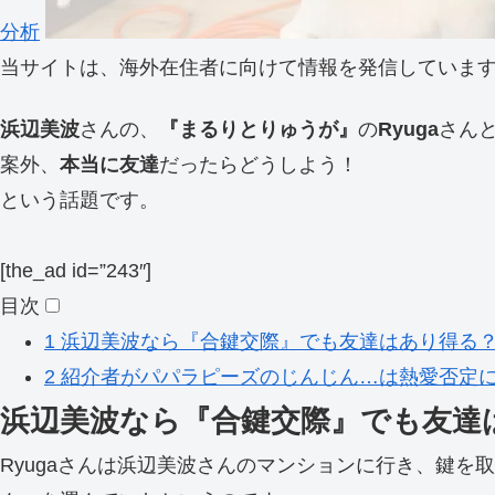
分析
当サイトは、海外在住者に向けて情報を発信していま
浜辺美波
さんの、
『まるりとりゅうが』
の
Ryuga
さん
案外、
本当に友達
だったらどうしよう！
という話題です。
[the_ad id=”243″]
目次
1
浜辺美波なら『合鍵交際』でも友達はあり得る
2
紹介者がパパラピーズのじんじん…は熱愛否定
浜辺美波なら『合鍵交際』でも友達
Ryugaさんは浜辺美波さんのマンションに行き、鍵