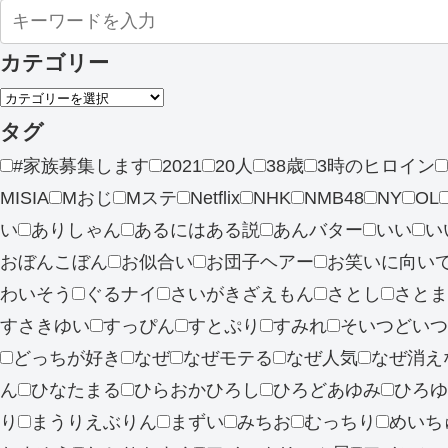
カテゴリー
タグ
#家族募集します
2021
20人
38歳
3時のヒロイン
MISIA
Mおじ
Mステ
Netflix
NHK
NMB48
NY
OL
い
ありしゃん
あるにはある説
あんバター
いい
い
おぼんこぼん
お似合い
お団子ヘアー
お笑いに向い
わいそう
ぐるナイ
さいがきざえもん
さとし
さとま
すさきゆい
すっぴん
すとぷり
すみれ
そいつどいつ
どっちが好き
なぜ
なぜモテる
なぜ人気
なぜ消え
ん
ひなたまる
ひらおかひろし
ひろどあゆみ
ひろゆ
り
まうりえぶりん
まずい
みちお
むっちり
めいち