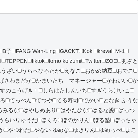
B子
FANG Wan-Ling
GACKT
Koki
kreva
M-1
I
TEPPEN
tiktok
tomo koizumi
Twitter
ZOC
あざと
うざい
うらべひろたか
えなこ
おかめ納豆
おでこ
ばさわまどか
かまいたち マネージャー
かわいい
か
すのこうげき！
しらはたしんいち
すぎうらけいこ
ろ
てっぺん
てつや
てる寿司
でかい
となき ふうな
るみるな
はやしめあり
はやたひな
はるな愛
ぱっつ
うらいりゅうた
ほくろ
ほのかりん
ぼる塾
ぽっちゃ
か
やつれた
やない ゆめな
ゆきりん
ゆめっぺ
よこ