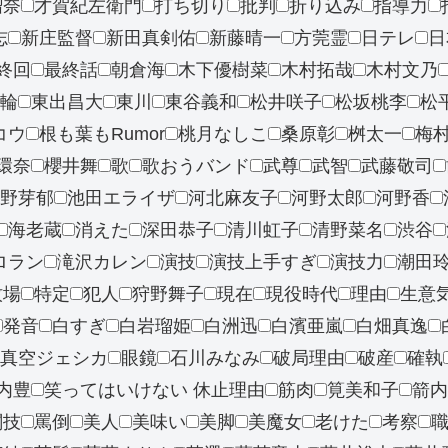
瑠奈
才賀紀左衛門
打ち切り
批判
折り込み
指導力
志
新庄監督
新田真剣佑
新藤晴一
方莞霊
日テレ
日
終回
最終話
朝倉海
木下優樹菜
木村拓哉
木村文乃
輪
東出昌大
東川
東谷義和
松井咲子
松坂桃李
松
コウ
根も葉もRumor
桃月なしこ
桑原彰
桝太一
梅
環奈
櫻井舞
歌
歌おうバンド
武尊
武智
武藤敬司
野芽郁
池田エライザ
河北麻友子
河野太郎
河野香
海老蔵
消えた
深田恭子
清川虹子
清野菜名
渋谷
ロラン
滝沢カレン
演技
演技上手すぎ
演技力
潮田
牧場
特定
犯人
狩野舞子
現在
現役時代
理由
生意
発音
白すぎ
白岩瑠姫
白洲迅
白濱亜嵐
白畑真逸
真空ジェシカ
眼鏡
石川みなみ
破局理由
破産
確執
内豊
笑ってはいけない 休止理由
筋肉
筧美和子
箭内
闘技
罵倒
美人
美味い
美脚
美魔女
老けた
考察