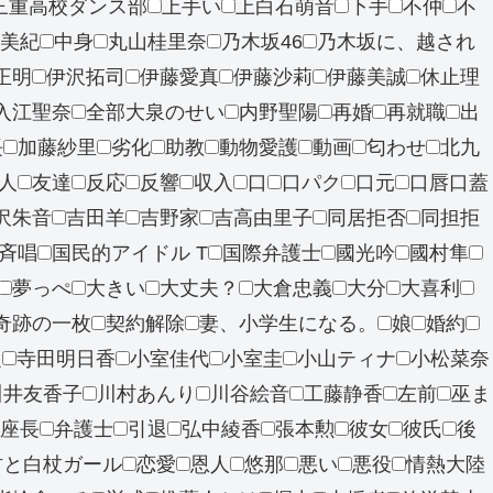
三重高校ダンス部
上手い
上白石萌音
下手
不仲
不
美紀
中身
丸山桂里奈
乃木坂46
乃木坂に、越され
正明
伊沢拓司
伊藤愛真
伊藤沙莉
伊藤美誠
休止理
入江聖奈
全部大泉のせい
内野聖陽
再婚
再就職
出
長
加藤紗里
劣化
助教
動物愛護
動画
匂わせ
北九
人
友達
反応
反響
収入
口
口パク
口元
口唇口蓋
沢朱音
吉田羊
吉野家
吉高由里子
同居拒否
同担拒
斉唱
国民的アイドル T
国際弁護士
國光吟
國村隼
夢っぺ
大きい
大丈夫？
大倉忠義
大分
大喜利
奇跡の一枚
契約解除
妻、小学生になる。
娘
婚約
之
寺田明日香
小室佳代
小室圭
小山ティナ
小松菜奈
川井友香子
川村あんり
川谷絵音
工藤静香
左前
巫ま
座長
弁護士
引退
弘中綾香
張本勲
彼女
彼氏
後
君と白杖ガール
恋愛
恩人
悠那
悪い
悪役
情熱大陸