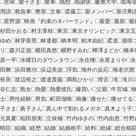
意味
愛子さま
愛車
感想
感謝状
慶應大学
成海
用語
救急車
整形
文春
斎藤工
新メンバー
新庄剛
星野源
映画『約束のネバーランド』
最愛
最新
最
杉田かおる
村主章枝
東京
東京オリンピック
東京五
ゆめ
林芽亜里
林遣都
柄本明
柏木由紀
柔道
柴咲
リ
森川正規
横田真悠
横野すみれ
樺澤まどか
橋本
原一平
水曜日のダウンタウン
永住権
永尾まりや
永
田舞
浜田雅功
浜辺美波
浮気
海外の反応
海老沢茜
裕美
渡辺裕之
渡邉貴義
満島ひかり
滑舌
滝
滝川
谷仁志
熟女
熱愛
熱愛彼氏
爆買い
父親
牛宮城
士
男性経験
男気
町田瑠唯
画像
痩せた
痩せてる
子さま
眞子さん
真ん中で割れるメガネ
真木よう子
元真夏
稲田朋美
立候補
竹内ゆきの
竹内由恵
竹野
晴臣
組織
経歴
結婚
結婚相手
給料
絶縁
総合格