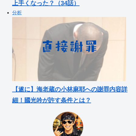
上手くなった？（34話）
分析
【遂に】海老蔵の小林麻耶への謝罪内容詳
細！國光吟が許す条件とは？