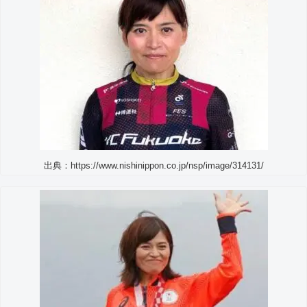
出典：https://www.nishinippon.co.jp/nsp/image/314131/