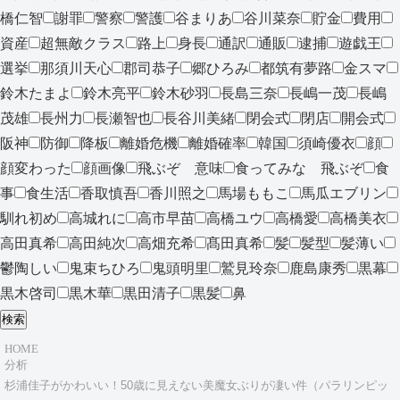
橋仁智
謝罪
警察
警護
谷まりあ
谷川菜奈
貯金
費用
資産
超無敵クラス
路上
身長
通訳
通販
逮捕
遊戯王
選挙
那須川天心
郡司恭子
郷ひろみ
都筑有夢路
金スマ
鈴木たまよ
鈴木亮平
鈴木砂羽
長島三奈
長嶋一茂
長嶋
茂雄
長州力
長瀬智也
長谷川美緒
閉会式
閉店
開会式
阪神
防御
降板
離婚危機
離婚確率
韓国
須崎優衣
顔
顔変わった
顔画像
飛ぶぞ 意味
食ってみな 飛ぶぞ
食
事
食生活
香取慎吾
香川照之
馬場ももこ
馬瓜エブリン
馴れ初め
高城れに
高市早苗
高橋ユウ
高橋愛
高橋美衣
高田真希
高田純次
高畑充希
髙田真希
髪
髪型
髪薄い
鬱陶しい
鬼束ちひろ
鬼頭明里
鷲見玲奈
鹿島康秀
黒幕
黒木啓司
黒木華
黒田清子
黒髪
鼻
検索
HOME
分析
杉浦佳子がかわいい！50歳に見えない美魔女ぶりが凄い件（パラリンピッ