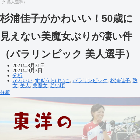
ク 美人選手）
杉浦佳子がかわいい！50歳に
見えない美魔女ぶりが凄い件
（パラリンピック 美人選手）
2021年8月31日
2021年9月3日
分析
かわいい
,
すぎうらけいこ
,
パラリンピック
,
杉浦佳子
,
熟
女
,
美人
,
美魔女
,
若い頃
分析