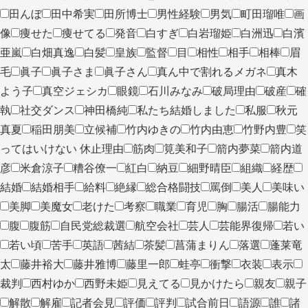
田んぼ
田中希実
田所博士
男性経験
男気
町田瑠唯
画
像
痩せた
痩せてる
発音
白すぎ
白岩瑠姫
白洲迅
白濱
亜嵐
白畑真逸
白髪
皇族
監督
目
相性
相手
相棒
眉
毛
眞子
眞子さま
眞子さん
真ん中で割れるメガネ
真木
よう子
真空ジェシカ
眼鏡
石川みなみ
破局理由
破産
確
執
社交ダンス
神田橋純
私たち結婚しました
私服
秋元
真夏
稲田朋美
立候補
竹内ゆきの
竹内由恵
竹野内豊
笑
ってはいけない 休止理由
筋肉
筧美和子
箭内夢菜
箭内道
彦
米倉涼子
糟谷僚一
紅白
納豆
細野晴臣
組織
経歴
結婚
結婚相手
給料
絶縁
総合格闘技
罵倒
美人
美味い
美脚
美魔女
老けた
考察
職業
育児
胸
腸活
腸能力
腹
腹筋
自民党総裁選
航空会社
芸人
芸能界復帰
若い
若い頃
苦手
英語
茜結
茶髪
菖蒲まりん
落選
蓬莱竜
太
藤井裕大
藤井雅博
藤里一郎
蛙亭
衝撃
衣装
表示
裁判
西村ゆか
西野未姫
見えてる
見かけたら
親友
親子
解散
解雇
記者会見
評価
評判
試合前日
語源
誰
諸