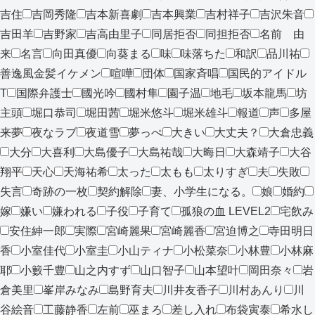
吉住
吉岡秀隆
吉本新喜劇
吉本興業
吉村祥子
吉沢朱音
吉田羊
吉野家
吉高由里子
同居拒否
同担拒否
名前 由
来
名言
向田真優
向葵まる
味
味落ちた
和訳
品川祐
善逸風金髪イケメン
喧嘩
団体
国家斉唱
国民的アイドル
T
国際弁護士
國光吟
國村隼
園子温
地毛
坂本龍馬
坊
主頭
堀口恭司
堀田茜
堀米悠斗
堀米雄斗
報道
声
多屋
来夢
夜なラブ
夜道雪
夢っぺ
大きい
大丈夫？
大倉忠義
大分
大喜利
大島優子
大島祐哉
大晦日
大森靖子
大谷
翔平
天心
天海祐希
太った
太もも
太りすぎ
夫
失敗
失言
奇跡の一枚
契約解除
妻、小学生になる。
娘
婚約
嫁
嫌い
嫌われる
子役
子育て
孤狼の血 LEVEL2
宅飲み
安住紳一郎
実際
宮崎麗果
宮崎麗香
宮迫博之
寺田明日
香
小室佳代
小室圭
小山ティナ
小松菜奈
小林豊
小林麻
耶
小籔千豊
山之内すず
山口智子
山本望叶
岡田奈々
岩
倉美里
峯岸みなみ
島野育夫
川井友香子
川村あんり
川
谷絵音
工藤静香
左前
巫まろ
差し入れ
布袋寅泰
希水し