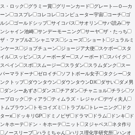
ス・ロック
グラミー賞
グリーンカード
グレート―Ｏ―カ
ーン
コスプレ
コレコレ
コンピューター宇宙
コーチ
ゴ
ルシ
ゴールドシップ
サイコパス
サオリン
サバ読み
サ
ンシャイン池崎
サンデーモーニング
サーヤ
ザ・たっち
ザ・ファブル2
シャニマス
シューズ
ショート
ジュラルミ
ンケース
ジョブチューン
ジョージア大使
スケボー
スタ
イル
スッピン
スノーボーダー
スノーボード
スパイク
スペイン
スボ
スムージー
スラダン
スラムダンク
スー
パーマラドーナ
ゼロイチ
ソフトボール女子
タクシー
タ
ンクトップ
ダウンタウン
ダウンタウンDX
ダサい
ダメ男
ダンシーあずさ
ダンス
チアダン
チャニョル
チラシ
ツ
ーブロック
ティアラ
ティムラズ・レジャバ
デヴィ夫人
トムブラウン
トモコイズミ
トラブル
トレーニング
ドク
ターx
ドッキリGP
ドミノピザ
ドラマ
ドラム
ドンキ
ド
ンキホーテ
ドン・キホーテ
ニット
ヌジャベス
ネタ作り
ノースリーブ
ハラミちゃん
ハリス理化学研究所
ハンオ