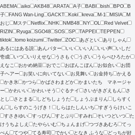
ABEMA
aiko
AKB48
ARATA
A子
BABI
bish
BPO
B
子
FANG Wan-Ling
GACKT
Koki
kreva
M-1
MISIA
M
おじ
Mステ
Netflix
NHK
NMB48
NY
OL
Red Velvet
RIZIN
Ryuga
SGO48
SOS
SP
TAPPEI
TEPPEN
tiktok
tomo koizumi
Twitter
ZOC
あざとい
ありしゃん
あるにはある説
あんバター
いい
いい人
いい声
いしだ
壱成
いつ
いりえせな
うさもぐ
うざい
うらべひろたか
えなこ
おかめ納豆
おでこ
おぼんこぼん
お似合い
お団
子ヘアー
お笑いに向いてない
お見舞い
お金持ち
かえる
かき氷
かつら
かばさわまどか
かまいたち マネージャ
ー
かわいい
かわいそう
ぐるナイ
さいがきざえもん
さ
とし
さとまる
しどちしょうた
しょうぶまりん
しらすく
ん
しらすのこうげき！
しらはたしんいち
すぎうらけいこ
すさきゆい
すっぴん
すとぷり
すみれ
そいつどいつ
た
けうちよしえ
たやらいむ
ちょんまげ
つづきあむろ
てっ
ぺん
てつや
てる寿司
でかい
となき ふうな
どっちが好