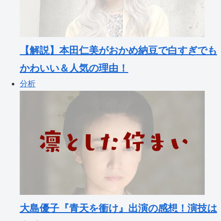
【解説】本田仁美がおかめ納豆で白すぎでも
かわいい＆人気の理由！
分析
大島優子『青天を衝け』出演の感想！演技は