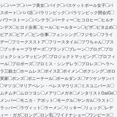
シ
ハーフ
ハーフ美女
バイク
バスケットボール女子
パ
スポート
パパ活
パラリンピック
パラリンピック閉会式
パワーストーン
パンテラ
パーティー
ヒコロヒー
ヒルナ
ンデス
ヒロド歩美
ヒール
ヒールターン
ビザ
ビタ止め
ピアス
ピアノ
ピン仕事
フェンシング
フジモン
フライ
デー
フリークスストア
フリースタイル
フワちゃん
ブス
ブッチャーブラザーズ
ブランド
ブレーン
ブログ
プロ
ジェクションマッピング
プロジェクトマッピング
プロフィ
ール
プロポーズ
プロミス・シンデレラ
プロレス
ヘラヘ
ラ三銃士
ホームレス
ボイス2
ボイメン
ボクシング
ボロ
実家
ボンズ
ポニーテール
ポールダンス
マツケンサンバ
マツコ
マリアベレン・ペレスマウリス
ミスユニバース
ムチムチ
ムロツヨシ
メアリ
メガネ
メンタリストDaiGo
メンバー
モニカ・アボット
モーグル
ヤンガル
ラスト
ラッパー
ラヴィット
ラーメン
リッキー
リュック
レデ
ィー・ガガ
ロング
ロン毛
ワイドナショー
ワンピース