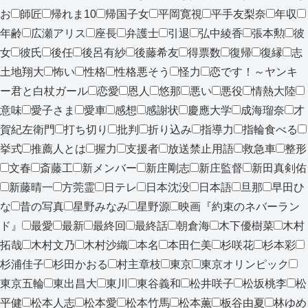
お
師匠
帰れま10
帰国子女
平岡寛視
平手友梨奈
年収
年齢
広瀬アリス
座長
弁護士
引退
弘中綾香
張本勲
彼
女
彼氏
後任
後呂有紗
後藤希友
得票数
復帰
復縁
志
土地翔大
怖い
性格
性格悪そう
怪力
恋です！～ヤンキ
ー君と白杖ガール
恋愛
恩人
悠那
悪い
悪役
情熱大陸
意味
愛子さま
愛車
感想
感謝状
慶應大学
成海瑠奈
才
賀紀左衛門
打ち切り
批判
折り込み
指導力
指輪食べる
挙式
推薦人とは
握力
支援者
放送禁止用語
救急車
整形
文春
斎藤工
新メンバー
新庄剛志
新庄監督
新田真剣佑
新藤晴一
方莞霊
日テレ
日本沈没
日本語
旦那
早田ひ
な
昔の写真
星野みなみ
星野源
映画『約束のネバーラン
ド』
最愛
最新
最終回
最終話
朝倉海
木下優樹菜
木村
拓哉
木村文乃
木村沙織
本名
本田仁美
杉咲花
杉本彩
杉浦佳子
杉田かおる
村主章枝
東京
東京オリンピック
東京五輪
東出昌大
東川
東谷義和
松井咲子
松坂桃李
松
平健
松本人志
松本愛
松本竹馬
松本薫
板谷由夏
林ゆめ