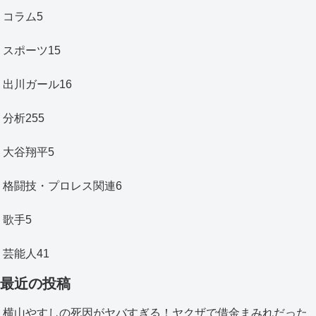
コラム
5
スポーツ
15
出川ガール
16
分析
255
大谷翔平
5
格闘技・プロレス関連
6
歌手
5
芸能人
41
最近の投稿
横山やすしの死因がヤバすぎる！ヤクザで借金まみれだった