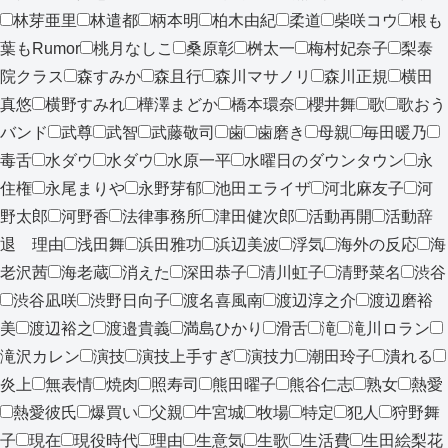
林芽亜里
林遣都
柄本明
柏木由紀
柔道
柴咲コウ
根も
葉もRumor
桃月なしこ
桑原彰
桝太一
梅村妃奈子
梨泰
院クラス
森すみか
森且行
森川マサノリ
森川正規
横田
真悠
横野すみれ
樺澤まどか
橋本環奈
櫻井舞
歌
歌おう
バンド
武尊
武智
武藤敬司
歯
歯磨き
母親
毎田暖乃
毒舌
水ダウ
水ダウ
水原一平
水曜日のダウンタウン
永
住権
永尾まりや
永野芽郁
池田エライザ
河北麻友子
河
野太郎
河野香
法律事務所
津田健次郎
活動再開
活動辞
退 理由
浅田舞
浜田雅功
浜辺美波
浮気
海外の反応
海
老沢茜
海老蔵
消えた
深田恭子
清川虹子
清野菜名
渋谷
渋谷凪咲
渋野日向子
渡名喜風南
渡辺淳之介
渡辺磨裕
美
渡辺裕之
渡邉貴義
満島ひかり
滑舌
滝
滝川ロラン
滝沢カレン
演技
演技上手すぎ
演技力
潮田玲子
潰れる
炎上
無表情
焼肉
照寿司
熊田曜子
熊谷仁志
熟女
熱愛
熱愛彼氏
爆買い
父親
牛宮城
牧場
特定
犯人
狩野舞
子
現在
現役時代
理由
生意気
生歌
生活費
生田絵梨花