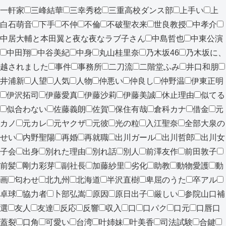
一軒家
三峰結華
三幸秀稔
三重高校ダンス部
上手い
上
白石萌音
下手
不仲
不倫
不破聖衣来
世良教授
中孝介
中居大輔と本田翼と夜な夜なラブ子さん
中島哲也
中東公演
中田翔
中谷美紀
中身
丸山桂里奈
乃木坂46
乃木坂に、
越されました
事件
事務所
二刀流
二階堂ふみ
井口和朋
井浦新
人望
人気
人物
仲悪い
仲良し
仲野温
伊東正明
伊沢拓司
伊藤愛真
伊藤沙莉
伊藤美誠
休止理由
似てる
似合わない
佐藤義朗
佐賀
保住有哉
倉科カナ
借金
元
カノ
元カレ
元ヤクザ
元彼
光の粒
入江聖奈
全部大泉の
せい
内野聖陽
再婚
再就職
出川ガール
出川哲郎
出川女
子会
出身
別れた理由
別れ話
別人
前澤友作
前田敦子
前髪
剛力彩芽
副社長
加藤紗里
劣化
助教
動物愛護
動
画
匂わせ
北九州
北海道
半沢直樹
卑屈のうた
卒アル
卓球
協力者
卜部弘嵩
原因
原日出子
厳しい
参院山口補
選
友人
友達
反応
反響
収入
口
口パク
口元
口唇口
蓋裂
口角
可愛い
台湾
叶姉妹
叶美香
司法試験
合鍵