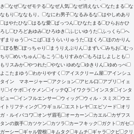
き
なぜ
なぜモテる
なぜ人気
なぜ消えない
なたまる
な
なもり
ななもり。
なにわ男子
なるみるな
はやしめあり
はやたひな
はるな愛
ぱっつん
ひなたまる
ひらおかひ
ろし
ひろどあゆみ
ひろゆき
ふじいゆうた
ふっくら
へ
ずまりゅう
ぺこぱ
ほうらいりゅうた
ほくろ
ほのかりん
ぼる塾
ぽっちゃり
まうりえぶりん
まずい
みちお
むっ
ちり
めいちゅん
もこう
もりすみか
もろはしよしとも
もリスみか
やつれた
やない ゆめな
ゆきりん
ゆめっぺ
よこたまゆう
わかりやすく
アイスクリーム屋
アインシュ
タイン マネージャー
アクション
アヒル口
アプリ
イェ
リ
イケボ
イケメン
イッテQ
イワクラ
インスタ
インタ
ビュー
インフルエンサー
ウィッグ
ウィル・スミス
ウエ
イトリフティング
ウギョル
エストレヤ
エピソード
オリ
ガ・ルイパコワ
オンザ眉毛
オーカーン
カエル
カザフス
タンの旗手
カツケン
カツラ
カーフキック
ガクト
ガセ
ガーシー
ギャル曽根
キムタク
キムチ
ギャラ
クビ
クリ