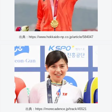
出典：https://www.hokkaido-np.co.jp/article/584047
出典：https://morecadence.jp/track/45521