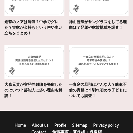
進撃のノアは病気？中学でグレ
神山智洋がサングラスをしてる理
た？実家が金持ちという噂や生い
由は？兄弟や家族構成を調査！
立ちをまとめ！
大森元貴が突発性難聴を発症した
一青窈の旦那はどんな人？略奪不
のはいつ？芸能人に多い理由も解
倫の真相は？馴れ初めや子どもに
説！
ついても調査！
Home
About us
Profile
Sitemap
Privacy policy
Contact
免責事項・著作権・肖像権