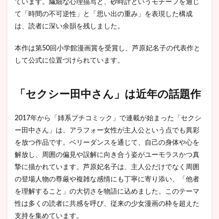
ています。繊細な心理描写と、砂時計というモチーフを通じ
相
て「時間の不可逆性」と「思い出の重み」を表現した構成
2.4
は、読者に深い余韻を残しました。
賛否
両論
本作は第50回小学館漫画賞を受賞し、芦原妃名子の代表作と
の対
して公式に位置づけられています。
応
3
漫画
「セクシー田中さん」は近年の話題作
作品
の映
像化
2017年から「姉系プチコミック」で連載が始まった「セクシ
の難
しさ
ー田中さん」は、アラフォー女性が主人公という点でも異彩
を放つ作品です。ベリーダンスを通じて、自己の身体や心を
4
解放し、周囲の偏見や誤解に向き合う姿がユーモラスかつ真
まと
め
摯に描かれています。芦原妃名子は、主人公だけでなく周囲
の登場人物の尊厳や複雑な感情にも丁寧に寄り添い、「他者
を理解すること」の大切さを物語に込めました。このテーマ
性は多くの読者に共感を呼び、従来の少女漫画の枠を超えた
支持を集めています。