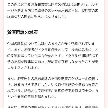
この件に関する調査報告書は同年5月31日に公開され、90ペ
ージを超える内容で認識のズレや意思疎通不足、契約書の未
締結などの問題が明らかになりました。
賛否両論の対応
今回の騒動については対応のまずさが多く指摘されていま
す。まず、原作者がドラマ化条件として「漫画に忠実に」と
の要望を出していたにもかかわらず、ドラマ制作開始時点で
その意図が曖昧に扱われ、契約書が存在しなかったことが重
大なミスとされます。
また、脚本家との意思疎通の不備や制作スケジュールの厳し
さ、改変ありきで進行したという原作者側の不信感も報告さ
れており、結果として原作者が最後の脚本を自身で手掛ける
という異例の事態を招きました。
さらに、虚偽の説明があったとされる場面もあり、信頼関係