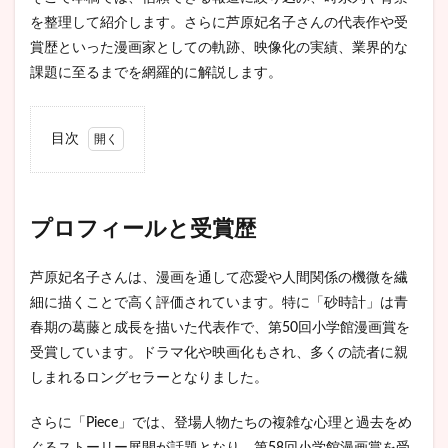
を整理して紹介します。さらに芦原妃名子さんの代表作や受
賞歴といった漫画家としての軌跡、映像化の実績、業界的な
課題に至るまでを網羅的に解説します。
目次
1
プロ
フィ
ール
プロフィールと受賞歴
と受
賞歴
芦原妃名子さんは、漫画を通して恋愛や人間関係の機微を繊
1.1
細に描くことで高く評価されています。特に「砂時計」は青
彼女
春期の葛藤と成長を描いた代表作で、第50回小学館漫画賞を
の代
表作
受賞しています。ドラマ化や映画化もされ、多くの読者に親
2
しまれるロングセラーとなりました。
「セ
クシ
さらに「Piece」では、登場人物たちの複雑な心理と過去をめ
ー田