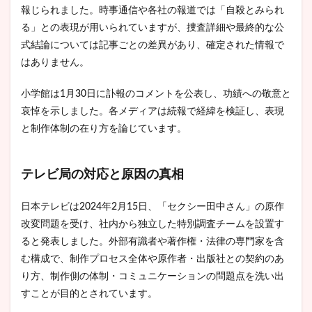
報じられました。時事通信や各社の報道では「自殺とみられ
る」との表現が用いられていますが、捜査詳細や最終的な公
式結論については記事ごとの差異があり、確定された情報で
はありません。
小学館は1月30日に訃報のコメントを公表し、功績への敬意と
哀悼を示しました。各メディアは続報で経緯を検証し、表現
と制作体制の在り方を論じています。
テレビ局の対応と原因の真相
日本テレビは2024年2月15日、「セクシー田中さん」の原作
改変問題を受け、社内から独立した特別調査チームを設置す
ると発表しました。外部有識者や著作権・法律の専門家を含
む構成で、制作プロセス全体や原作者・出版社との契約のあ
り方、制作側の体制・コミュニケーションの問題点を洗い出
すことが目的とされています。