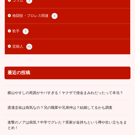
コラム
5
格闘技・プロレス関連
6
歌手
5
芸能人
41
最近の投稿
横山やすしの死因がヤバすぎる！ヤクザで借金まみれだったって本当？
渡邊圭祐は病気なの？兄の職業や兄弟仲は？結婚してるかも調査
進撃のノアは病気？中学でグレた？実家が金持ちという噂や生い立ちをま
とめ！