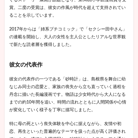
ぐるストーリー展開が話題となり、第58回小学館漫画賞を受
中さ
ん」
賞。二度の受賞は、彼女の作風が時代を超えて支持されてい
は近
ることを示しています。
年の
話題
作
2017年からは「姉系プチコミック」で「セクシー田中さん」
の連載を開始し、大人の女性を主人公としたリアルな世界観
2.1
で新たな読者層を獲得しました。
ドラ
マ化
によ
る転
彼女の代表作
機
2.2
彼女の代表作の一つである「砂時計」は、島根県を舞台に幼
訃報
なじみ同士の恋愛と、家族の喪失から立ち直っていく過程を
と報
道
丹念に描いた長編漫画です。物語は少女時代から大人になる
までの約10年間を追い、時間の流れとともに人間関係や心情
2.3
が変化していく様子を丁寧に描写しました。
テレ
ビ局
の対
特に母の死という喪失体験を中心に据えながら、友情や初
応と
恋、再生といった普遍的なテーマを扱った点が高く評価され
原因
の真