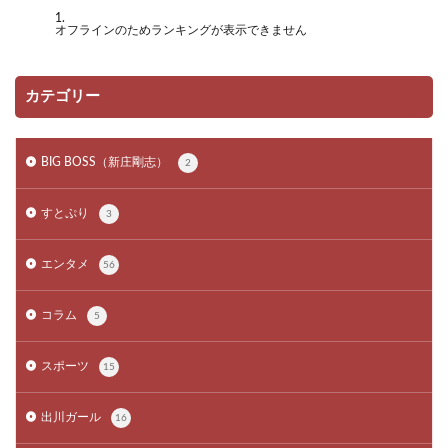
オフラインのためランキングが表示できません
カテゴリー
BIG BOSS（新庄剛志）
2
すとぷり
3
エンタメ
56
コラム
5
スポーツ
15
出川ガール
16