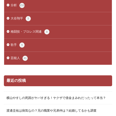
分析
255
大谷翔平
5
格闘技・プロレス関連
6
歌手
5
芸能人
41
最近の投稿
横山やすしの死因がヤバすぎる！ヤクザで借金まみれだったって本当？
渡邊圭祐は病気なの？兄の職業や兄弟仲は？結婚してるかも調査