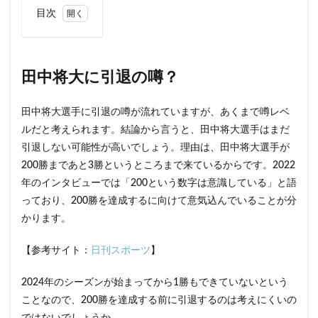
目次
1
田中
将大
に引
田中将大に引退の噂？
退の
噂？
田中将大選手に引退の噂が流れていますが、あくまで噂レベ
1.1
ルだと考えられます。結論から言うと、田中将大選手はまだ
すで
引退しない可能性が高いでしょう。理由は、田中将大選手が
に引
退勧
200勝まであと3勝というところまで来ているからです。2022
告を
年のインタビューでは「200という数字は意識している」と語
受け
てい
っており、200勝を達成するに向けて意気込んでいることが分
る可
かります。
能性
は？
【参考サイト：
日刊スポーツ
】
1.2
2軍で
2024年のシーズンが始まってから1勝もできていないという
経験
積む
ことなので、200勝を達成する前に引退するのは考えにくいの
も