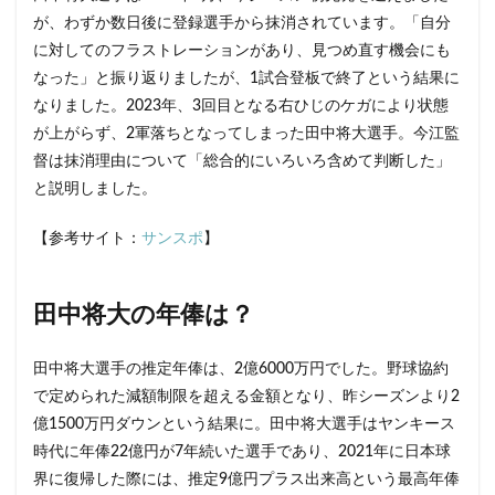
が、わずか数日後に登録選手から抹消されています。「自分
に対してのフラストレーションがあり、見つめ直す機会にも
なった」と振り返りましたが、1試合登板で終了という結果に
なりました。2023年、3回目となる右ひじのケガにより状態
が上がらず、2軍落ちとなってしまった田中将大選手。今江監
督は抹消理由について「総合的にいろいろ含めて判断した」
と説明しました。
【参考サイト：
サンスポ
】
田中将大の年俸は？
田中将大選手の推定年俸は、2億6000万円でした。野球協約
で定められた減額制限を超える金額となり、昨シーズンより2
億1500万円ダウンという結果に。田中将大選手はヤンキース
時代に年俸22億円が7年続いた選手であり、2021年に日本球
界に復帰した際には、推定9億円プラス出来高という最高年俸