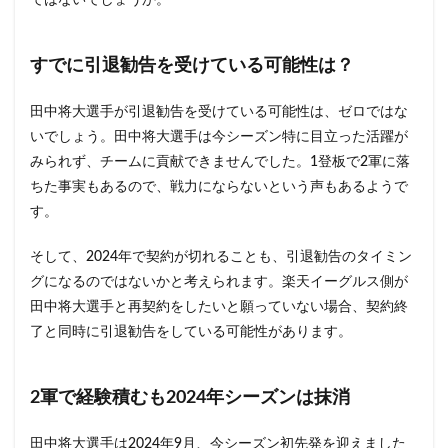
ではないでしょうか。
2024
年シ
ーズ
すでに引退勧告を受けている可能性は？
ンは
抹消
田中将大選手が引退勧告を受けている可能性は、ゼロではな
2
田中
いでしょう。田中将大選手は今シーズン特に目立った活躍が
将大
みられず、チームに貢献できませんでした。1登板で2軍に落
の年
ちた事実もあるので、戦力にならないという声もあるようで
俸
は？
す。
3
そして、2024年で契約が切れることも、引退勧告のタイミン
まと
め
グになるのではないかと考えられます。楽天イーグルス側が
田中将大選手と再契約をしたいと願っていない場合、契約終
了と同時に引退勧告をしている可能性があります。
2軍で経験積むも2024年シーズンは抹消
田中将大選手は2024年9月、今シーズン初先発を迎えました