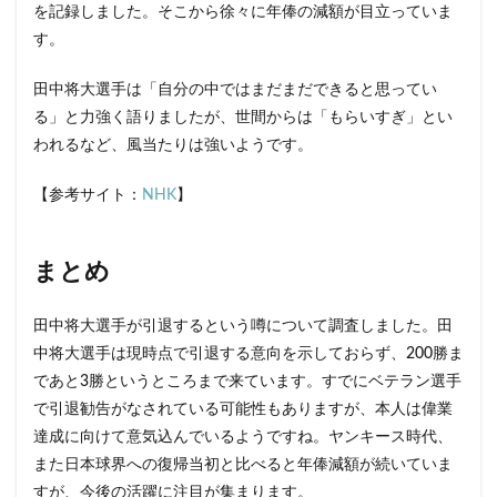
を記録しました。そこから徐々に年俸の減額が目立っていま
す。
田中将大選手は「自分の中ではまだまだできると思ってい
る」と力強く語りましたが、世間からは「もらいすぎ」とい
われるなど、風当たりは強いようです。
【参考サイト：
NHK
】
まとめ
田中将大選手が引退するという噂について調査しました。田
中将大選手は現時点で引退する意向を示しておらず、200勝ま
であと3勝というところまで来ています。すでにベテラン選手
で引退勧告がなされている可能性もありますが、本人は偉業
達成に向けて意気込んでいるようですね。ヤンキース時代、
また日本球界への復帰当初と比べると年俸減額が続いていま
すが、今後の活躍に注目が集まります。