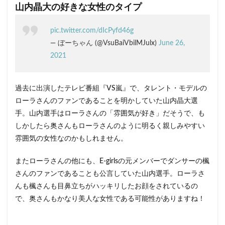
ある
山内晶大の好きな女性のタイプ
原因
は？
pic.twitter.com/dIcPyfd46g
4
— ぼーちゃん (@VsuBaiVbilMJulx)
June 26,
まと
2021
め
過去に出演したテレビ番組『VS嵐』で、タレント・モデルの
ローラさんのファンであることを明かしていた山内晶大選
手。山内選手はローラさんの「雰囲気が好き」だそうで、も
しかしたら奥さんもローラさんのように明るく親しみやすい
雰囲気の女性なのかもしれません。
またローラさんの他にも、E-girlsの元メンバーでダンサーの楓
さんのファンであることも公言していた山内選手。ローラさ
んも楓さんも目鼻立ちがハッキリしたお顔をされているの
で、奥さんもかなり美人な女性である可能性がありますね！