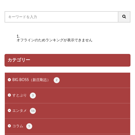
オフラインのためランキングが表示できません
カテゴリー
BIG BOSS（新庄剛志）
2
すとぷり
3
エンタメ
56
コラム
5