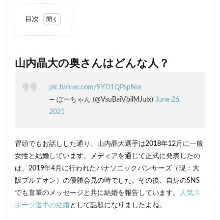
目次
1
山内
晶大
の奥
山内晶大の奥さんはどんな人？
さん
はど
んな
pic.twitter.com/9YD1QPspNw
人？
— ぼーちゃん (@VsuBaiVbilMJulx)
June 26,
1.1
2021
山内
晶大
の奥
冒頭でもお話しした通り、山内晶大選手は2018年12月に一般
さん
女性と結婚しています。メディアを通じて正式に発表したの
の名
前は
は、2019年4月に行われたパナソニックパンサーズ（現：大
「菜
阪ブルテオン）の優勝会見の時でした。その後、自身のSNS
都
美」
でも直筆のメッセージと共に結婚を報告しています。
人気ス
ポーツ選手の結婚
として話題になりましたよね。
1.2
山内