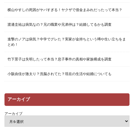
横山やすしの死因がヤバすぎる！ヤクザで借金まみれだったって本当？
渡邊圭祐は病気なの？兄の職業や兄弟仲は？結婚してるかも調査
進撃のノアは病気？中学でグレた？実家が金持ちという噂や生い立ちをま
とめ！
竹下景子は失明したって本当？息子事件の真相や家族構成を調査
小阪由佳が激太り？洗脳されてた？現在の生活や結婚についても
アーカイブ
アーカイブ