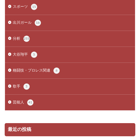
スポーツ
15
出川ガール
16
分析
255
大谷翔平
5
格闘技・プロレス関連
6
歌手
5
芸能人
41
最近の投稿