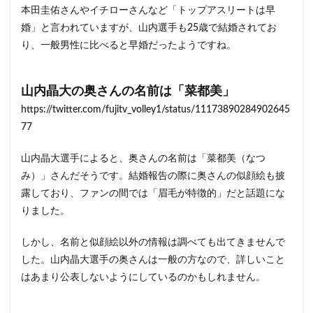
晶大
本田圭佑さんやイチローさんなど「トップアスリートは早
の好
婚」と言われていますが、山内選手も25歳で結婚されてお
きな
り、一般男性に比べると早婚だったようですね。
女性
のタ
イプ
山内晶大の奥さんの名前は「菜都美」
2
山内
https://twitter.com/fujitv_volley1/status/11173890284902645
晶大
77
と奥
さん
に子
山内晶大選手によると、奥さんの名前は「菜都美（なつ
供は
み）」さんだそうです。結婚報告の際に奥さんの似顔絵も披
い
露しており、ファンの間では「眉毛が特徴的」だと話題にな
る？
りました。
3
山内
しかし、名前と似顔絵以外の情報は調べても出てきませんで
晶大
と奥
した。山内晶大選手の奥さんは一般の方なので、詳しいこと
さん
はあまり公表しないようにしているのかもしれません。
に離
婚の
噂が