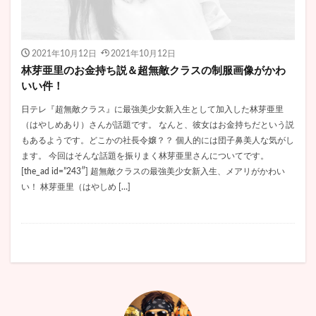
救急車
整形
文春
斎藤工
新メンバー
新庄剛志
新庄監督
新田真剣佑
新藤晴一
方莞霊
日テレ
日本沈没
日本語
旦那
2021年10月12日
2021年10月12日
早田ひな
昔の写真
星野みなみ
星野源
林芽亜里のお金持ち説＆超無敵クラスの制服画像がかわ
いい件！
映画『約束のネバーランド』
最愛
最新
最終回
最終話
朝倉海
木下優樹菜
日テレ『超無敵クラス』に最強美少女新入生として加入した林芽亜里
（はやしめあり）さんが話題です。 なんと、彼女はお金持ちだという説
木村拓哉
木村文乃
木村沙織
本名
もあるようです。どこかの社長令嬢？？ 個人的には団子鼻美人な気がし
本田仁美
杉咲花
杉本彩
杉浦佳子
ます。 今回はそんな話題を振りまく林芽亜里さんについてです。
杉田かおる
村主章枝
東京
東京オリンピック
[the_ad id=”243″] 超無敵クラスの最強美少女新入生、メアリがかわい
い！ 林芽亜里（はやしめ […]
東京五輪
東出昌大
東川
東谷義和
松井咲子
松坂桃李
松平健
松本人志
松本愛
松本竹馬
松本薫
板谷由夏
林ゆめ
林芽亜里
林遣都
柄本明
柏木由紀
柔道
柴咲コウ
根も葉もRumor
桃月なしこ
桑原彰
桝太一
梅村妃奈子