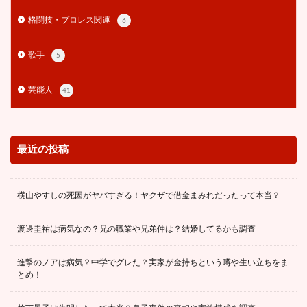
潮田玲子
潰れる
炎上
無表情
焼肉
格闘技・プロレス関連
6
照寿司
熊田曜子
熊谷仁志
熟女
熱愛
熱愛彼氏
爆買い
父親
牛宮城
牧場
歌手
5
特定
犯人
狩野舞子
現在
現役時代
理由
生意気
生歌
生活費
生田絵梨花
芸能人
41
田んぼ
田中希実
田所博士
男性経験
男気
町田瑠唯
画像
痩せた
痩せてる
発音
白すぎ
白岩瑠姫
白洲迅
白濱亜嵐
最近の投稿
白畑真逸
白髪
皇族
監督
目
相性
相手
相棒
眉毛
眞子
眞子さま
横山やすしの死因がヤバすぎる！ヤクザで借金まみれだったって本当？
眞子さん
真ん中で割れるメガネ
真木よう子
渡邊圭祐は病気なの？兄の職業や兄弟仲は？結婚してるかも調査
真空ジェシカ
眼鏡
石川みなみ
破局理由
破産
確執
社交ダンス
神田橋純
進撃のノアは病気？中学でグレた？実家が金持ちという噂や生い立ちをま
私たち結婚しました
私服
秋元真夏
稲田朋美
とめ！
立候補
竹内ゆきの
竹内由恵
竹野内豊