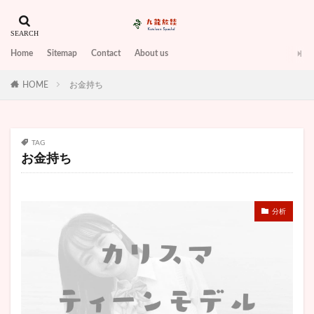
山口智子
山本望叶
岡田奈々
岩倉美里
峯岸みなみ
島野育夫
川井友香子
川村あんり
川谷絵音
工藤静香
左前
巫まろ
Home
Sitemap
Contact
About us
差し入れ
布袋寅泰
希水しお
師匠
HOME
帰れま10
お金持ち
帰国子女
平岡寛視
平手友梨奈
年収
年齢
広瀬アリス
座長
弁護士
引退
弘中綾香
張本勲
彼女
彼氏
TAG
後任
後呂有紗
後藤希友
得票数
復帰
お金持ち
復縁
志土地翔大
怖い
性格
性格悪そう
怪力
恋です！～ヤンキー君と白杖ガール
恋愛
恩人
悠那
悪い
悪役
情熱大陸
分析
意味
愛子さま
愛車
感想
感謝状
慶應大学
成海瑠奈
才賀紀左衛門
打ち切り
批判
折り込み
指導力
指輪食べる
挙式
推薦人とは
握力
支援者
放送禁止用語