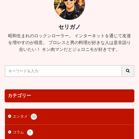
梨泰院クラス
森すみか
森且行
森川マサノリ
森川正規
横田真悠
横野すみれ
樺澤まどか
橋本環奈
櫻井舞
歌
歌おうバンド
武尊
セリガノ
武智
武藤敬司
歯
歯磨き
母親
昭和生まれのロックンローラー。 インターネットを通じて友達
毎田暖乃
毒舌
水ダウ
水ダウ
水原一平
を増やすのが得意。 プロレスと男の料理が好きな人は是非語り
水曜日のダウンタウン
永住権
永尾まりや
合いたい！ キン肉マンだとジェロニモが好きです。
永野芽郁
池田エライザ
河北麻友子
河野太郎
河野香
法律事務所
津田健次郎
活動再開
活動辞退 理由
浅田舞
浜田雅功
浜辺美波
浮気
海外の反応
海老沢茜
海老蔵
消えた
深田恭子
清川虹子
清野菜名
カテゴリー
渋谷
渋谷凪咲
渋野日向子
渡名喜風南
渡辺淳之介
渡辺磨裕美
渡辺裕之
渡邉貴義
エンタメ
56
満島ひかり
滑舌
滝
滝川ロラン
滝沢カレン
演技
演技上手すぎ
演技力
コラム
5