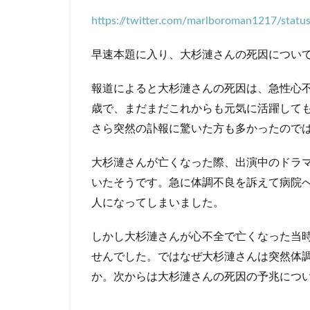
だっ
https://twitter.com/marlboroman1217/sta
た？
急死
早速本題に入り、大杉漣さんの死因につい
はな
ぜ？
報道によると大杉漣さんの死因は、急性心不
1.1
歳で、まだまだこれからも元気に活躍して
大杉
漣を
さら突然の訃報に驚いた方も多かったので
襲っ
た
大杉漣さんが亡くなった際、出演中のドラ
「急
いたそうです。急に体調不良を訴えて病院
性心
不
人になってしまいました。
全」
と
しかし大杉漣さんが心不全で亡くなった当
は？
せんでした。ではなぜ大杉漣さんは突然体
1.1.1
か。次からは大杉漣さんの死因の予兆につ
予兆は
あっ
た？