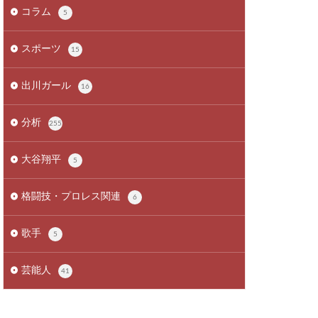
コラム
5
スポーツ
15
出川ガール
16
分析
255
大谷翔平
5
格闘技・プロレス関連
6
歌手
5
芸能人
41