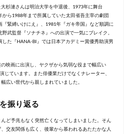
た大杉漣さんは明治大学を中退後、1973年に舞台
年から1988年まで所属していた太田省吾主宰の劇団
画『緊縛いけにえ』、1981年『ガキ帝国』など順調に
た北野武監督『ソナチネ』への出演で一気にブレイク。
演した『HANA-BI』では日本アカデミー賞優秀助演男
本超の映画に出演し、ヤクザから気弱な役まで幅広い
を演じています。また俳優業だけでなくナレーター、
、幅広い世代から親しまれていました。
を振り返る
とんど予兆もなく突然亡くなってしまいました。そん
ず、交友関係も広く、後輩から慕われるあたたかな人