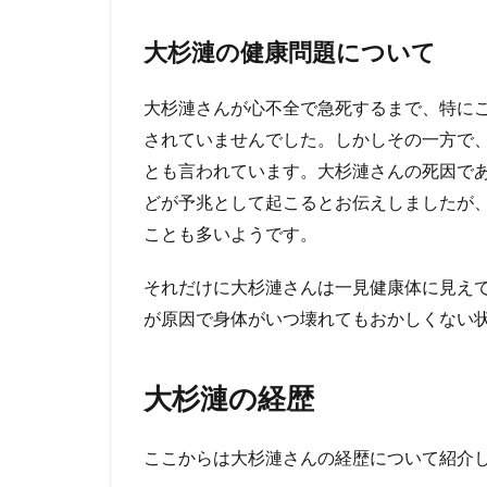
代
表
大杉漣の健康問題について
作
や
大杉漣さんが心不全で急死するまで、特に
交
友
されていませんでした。しかしその一方で
関
とも言われています。大杉漣さんの死因で
係
どが予兆として起こるとお伝えしましたが
を
振
ことも多いようです。
り
返
それだけに大杉漣さんは一見健康体に見え
る
が原因で身体がいつ壊れてもおかしくない
3.1
アウト
レイジ
大杉漣の経歴
（2012
年）
ここからは大杉漣さんの経歴について紹介
3.2