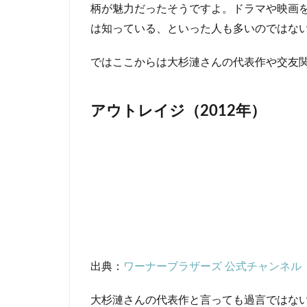
年）
柄が魅力だったそうですよ。ドラマや映画
3.6
は知っている、といった人も多いのではな
豪華
俳優
ではここからは大杉漣さんの代表作や交友
陣と
の交
友関
アウトレイジ（2012年）
係
4
ま
と
め
出典：
ワーナーブラザーズ 公式チャンネル
大杉漣さんの代表作と言っても過言ではな