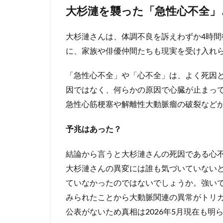
大杉漣を襲った「急性心不全」
1.2
大杉
大杉漣さんは、体調不良を訴えわずか4時
漣の
健康
に、家族や俳優仲間たちも現実を受け入れ
問題
につ
「急性心不全」や「心不全」は、よく死因
いて
因ではなく、何らかの原因で心臓が止まっ
2
急性心筋梗塞や解離性大動脈瘤の破裂など
大
杉
予兆はあった？
漣
の
経
結論から言うと大杉漣さんの死因である心
歴
大杉漣さんの異変には誰も気づいていない
3
ていなかったのではないでしょうか。強い
大
みられたことから大動脈関連の異常がトリ
杉
公表がないため真相は2026年5月現在も明
漣
の