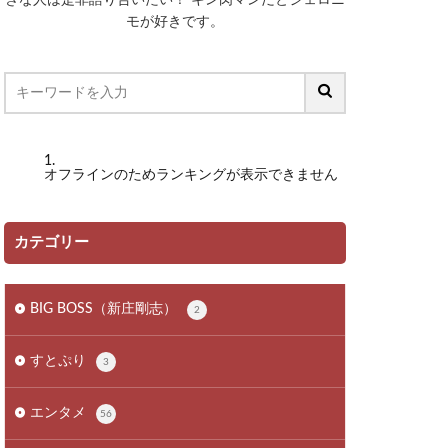
モが好きです。
オフラインのためランキングが表示できません
カテゴリー
BIG BOSS（新庄剛志）
2
すとぷり
3
エンタメ
56