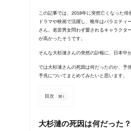
この記事では、2018年に突然亡くなった
ドラマや映画で活躍し、晩年はバラエティ
さん。老若男女問わず愛されるキャラクタ
が高かったそうです。
そんな大杉漣さんの突然の訃報に、日本中
では大杉漣さんの死因は何だったのか、予
予兆についてまとめてみたいと思います。
目次
1
大杉
漣の
大杉漣の死因は何だった
死因
は何