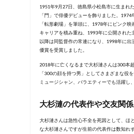
ソナチ
1951年9月27日、徳島県小松島市に生まれ
ネ
（1993
「門」で俳優デビューを飾りました。1974
年）
「転形劇場」を筆頭に、1978年にピンク映
3.3
キャリアを積み重ね、1993年に公開され
シン・
以降は同監督作の常連になり、1998年に出
ゴジラ
（2016
優賞を受賞しました。
年）
2018年に亡くなるまで大杉漣さんは300
3.4
闇金ウ
「300の顔を持つ男」としてさまざまな役
シジマ
ミュージシャン、バラエティーでも活躍し
くん
（2016
年）
大杉漣の代表作や交友関係
3.5
SPEC〜
大杉漣さんは急性心不全を死因として、ほ
零〜
（2013
な大杉漣さんですが生前の代表作は数知れ