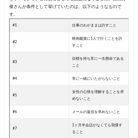
俊さんが条件として挙げていたのは、以下のようなもので
す。
#1
仕事のわがままは許すこと
映画鑑賞に1人で行くことを許
#2
すこと
目標を持ち常に一生懸命である
#3
こと
#4
常に一緒にいたがらないこと
女性の心情を理解することを求
#5
めないこと
#6
メールの返信を求めないこと
1ヶ月半会話がなくても我慢す
#7
ること