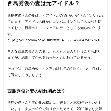
の妻
西島秀俊の妻は元アイドル？
は元
アイ
ド
西島秀俊さんの妻は、元アイドルの”森あやか”さんだといわれ
ル？
ています。アイドルのほかにコンパニオンとしての経歴も持
1.1
っており、日産のミス・フェアレディとしても知られていま
西島
す。
秀俊
https://twitter.com/poko_suki/status/538854228479836160
と妻
の馴
れ初
そんな西島秀俊さんの妻は、もともと美人ということもあり
め
ますが、結婚してから変わったともいわれているそう。
は？
1.2
それでは、西島秀俊さんと妻の馴れ初めや現在について詳し
西島
く調査してみましょう。
秀俊
と妻
の私
生活
西島秀俊と妻の馴れ初めは？
と
は？
西島秀俊さんと妻の馴れ初めは、遡ること2008年だといわれ
1.3
ています。友人の紹介で知り合ったそうで、2011年より交際