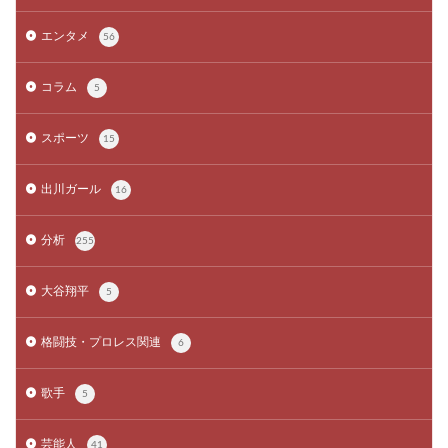
エンタメ
56
コラム
5
スポーツ
15
出川ガール
16
分析
255
大谷翔平
5
格闘技・プロレス関連
6
歌手
5
芸能人
41