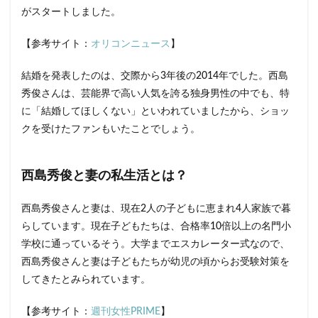
西島
がスタートしました。
秀俊
の妻
が結
【参考サイト：
オリコンニュース
】
婚後
「豹
結婚を発表したのは、交際から3年後の2014年でした。西島
変」
って
秀俊さんは、芸能界で高い人気を誇る独身男性の中でも、特
本
に「結婚してほしくない」といわれていましたから、ショッ
当？
クを受けたファンもいたことでしょう。
2
西島
秀俊
西島秀俊と妻の私生活とは？
の妻
がハ
イス
西島秀俊さんと妻は、現在2人の子どもに恵まれ4人家族で暮
ペす
らしています。現在子どもたちは、合格率10倍以上の名門小
ぎ
る！
学校に通っているそう。大学までエスカレーター式なので、
西島秀俊さんと妻は子どもたちが幼児の頃からお受験対策を
2.1
してきたとみられています。
西島
秀俊
の結
【参考サイト：
週刊女性PRIME
】