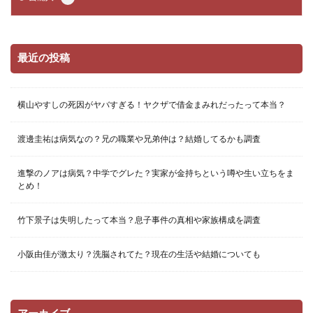
最近の投稿
横山やすしの死因がヤバすぎる！ヤクザで借金まみれだったって本当？
渡邊圭祐は病気なの？兄の職業や兄弟仲は？結婚してるかも調査
進撃のノアは病気？中学でグレた？実家が金持ちという噂や生い立ちをま
とめ！
竹下景子は失明したって本当？息子事件の真相や家族構成を調査
小阪由佳が激太り？洗脳されてた？現在の生活や結婚についても