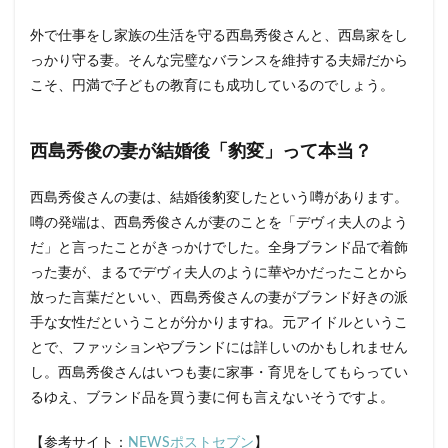
婚条
件を
外で仕事をし家族の生活を守る西島秀俊さんと、西島家をし
クリ
アし
っかり守る妻。そんな完璧なバランスを維持する夫婦だから
た妻
こそ、円満で子どもの教育にも成功しているのでしょう。
2.2
「妻」
として
西島秀俊の妻が結婚後「豹変」って本当？
も完璧
3
西島秀俊さんの妻は、結婚後豹変したという噂があります。
まと
噂の発端は、西島秀俊さんが妻のことを「デヴィ夫人のよう
め
だ」と言ったことがきっかけでした。全身ブランド品で着飾
った妻が、まるでデヴィ夫人のように華やかだったことから
放った言葉だといい、西島秀俊さんの妻がブランド好きの派
手な女性だということが分かりますね。元アイドルというこ
とで、ファッションやブランドには詳しいのかもしれません
し。西島秀俊さんはいつも妻に家事・育児をしてもらってい
るゆえ、ブランド品を買う妻に何も言えないそうですよ。
【参考サイト：
NEWSポストセブン
】