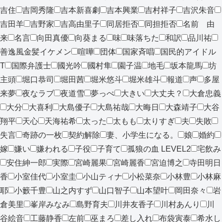
吉住
吉岡秀隆
吉本新喜劇
吉本興業
吉村祥子
吉沢朱音
吉田羊
吉野家
吉高由里子
同居拒否
同担拒否
名前 由
来
名言
向田真優
向葵まる
味
味落ちた
和訳
品川祐
善逸風金髪イケメン
喧嘩
団体
国家斉唱
国民的アイドル
T
国際弁護士
國光吟
國村隼
園子温
地毛
坂本龍馬
坊
主頭
堀口恭司
堀田茜
堀米悠斗
堀米雄斗
報道
声
多屋
来夢
夜なラブ
夜道雪
夢っぺ
大きい
大丈夫？
大倉忠義
大分
大喜利
大島優子
大島祐哉
大晦日
大森靖子
大谷
翔平
天心
天海祐希
太った
太もも
太りすぎ
夫
失敗
失言
奇跡の一枚
契約解除
妻、小学生になる。
娘
婚約
嫁
嫌い
嫌われる
子役
子育て
孤狼の血 LEVEL2
宅飲み
安住紳一郎
実際
宮崎麗果
宮崎麗香
宮迫博之
寺田明日
香
小室佳代
小室圭
小山ティナ
小松菜奈
小林豊
小林麻
耶
小籔千豊
山之内すず
山口智子
山本望叶
岡田奈々
岩
倉美里
峯岸みなみ
島野育夫
川井友香子
川村あんり
川
谷絵音
工藤静香
左前
巫まろ
差し入れ
布袋寅泰
希水し