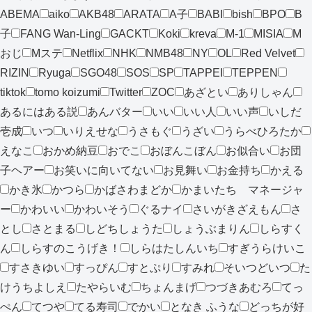
ABEMA
aiko
AKB48
ARATA
A子
BABI
bish
BPO
B
子
FANG Wan-Ling
GACKT
Koki
kreva
M-1
MISIA
M
おじ
Mステ
Netflix
NHK
NMB48
NY
OL
Red Velvet
RIZIN
Ryuga
SGO48
SOS
SP
TAPPEI
TEPPEN
tiktok
tomo koizumi
Twitter
ZOC
あざとい
ありしゃん
あるにはある説
あんバター
いい
いい人
いい声
いしだ
壱成
いつ
いりえせな
うさもぐ
うざい
うらべひろたか
えなこ
おかめ納豆
おでこ
おぼんこぼん
お似合い
お団
子ヘアー
お笑いに向いてない
お見舞い
お金持ち
かえる
かき氷
かつら
かばさわまどか
かまいたち マネージャ
ー
かわいい
かわいそう
ぐるナイ
さいがきざえもん
さ
とし
さとまる
しどちしょうた
しょうぶまりん
しらすく
ん
しらすのこうげき！
しらはたしんいち
すぎうらけいこ
すさきゆい
すっぴん
すとぷり
すみれ
そいつどいつ
た
けうちよしえ
たやらいむ
ちょんまげ
つづきあむろ
てっ
ぺん
てつや
てる寿司
でかい
となき ふうな
どっちが好