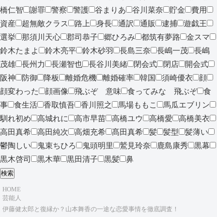
橋仁智
謝罪
警察
警護
谷まりあ
谷川菜奈
貯金
費用
資産
超無敵クラス
路上
身長
通訳
通販
逮捕
遊戯王
選挙
那須川天心
郡司恭子
郷ひろみ
都筑有夢路
金スマ
鈴木たまよ
鈴木亮平
鈴木砂羽
長島三奈
長嶋一茂
長嶋
茂雄
長州力
長瀬智也
長谷川美緒
閉会式
閉店
開会式
阪神
防御
降板
離婚危機
離婚確率
韓国
須崎優衣
顔
顔変わった
顔画像
飛ぶぞ 意味
食ってみな 飛ぶぞ
食
事
食生活
香取慎吾
香川照之
馬場ももこ
馬瓜エブリン
馴れ初め
高城れに
高市早苗
高橋ユウ
高橋愛
高橋美衣
高田真希
高田純次
高畑充希
髙田真希
髪
髪型
髪薄い
鬱陶しい
鬼束ちひろ
鬼頭明里
鷲見玲奈
鹿島康秀
黒幕
黒木啓司
黒木華
黒田清子
黒髪
鼻
検索
HOME
芸能人
伊藤健太郎と復縁か？山本舞香の一途な恋愛事情を徹底調査！