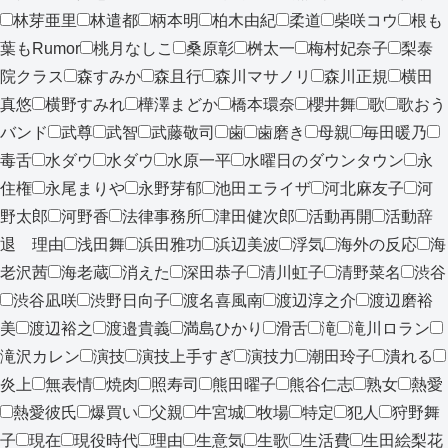
林芽亜里
林遣都
柄本明
柏木由紀
柔道
柴咲コウ
根も
葉もRumor
桃月なしこ
桑原彰
桝太一
梅村妃奈子
梨泰
院クラス
森すみか
森且行
森川マサノリ
森川正規
横田
真悠
横野すみれ
樺澤まどか
橋本環奈
櫻井舞
歌
歌おう
バンド
武尊
武智
武藤敬司
歯
歯磨き
母親
毎田暖乃
毒舌
水ダウ
水ダウ
水原一平
水曜日のダウンタウン
永
住権
永尾まりや
永野芽郁
池田エライザ
河北麻友子
河
野太郎
河野香
法律事務所
津田健次郎
活動再開
活動辞
退 理由
浅田舞
浜田雅功
浜辺美波
浮気
海外の反応
海
老沢茜
海老蔵
消えた
深田恭子
清川虹子
清野菜名
渋谷
渋谷凪咲
渋野日向子
渡名喜風南
渡辺淳之介
渡辺磨裕
美
渡辺裕之
渡邉貴義
満島ひかり
滑舌
滝
滝川ロラン
滝沢カレン
演技
演技上手すぎ
演技力
潮田玲子
潰れる
炎上
無表情
焼肉
照寿司
熊田曜子
熊谷仁志
熟女
熱愛
熱愛彼氏
爆買い
父親
牛宮城
牧場
特定
犯人
狩野舞
子
現在
現役時代
理由
生意気
生歌
生活費
生田絵梨花