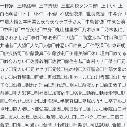
一軒家
三峰結華
三幸秀稔
三重高校ダンス部
上手い
上
白石萌音
下手
不仲
不倫
不破聖衣来
世良教授
中孝介
中居大輔と本田翼と夜な夜なラブ子さん
中島哲也
中東公演
中田翔
中谷美紀
中身
丸山桂里奈
乃木坂46
乃木坂に、
越されました
事件
事務所
二刀流
二階堂ふみ
井口和朋
井浦新
人望
人気
人物
仲悪い
仲良し
仲野温
伊東正明
伊沢拓司
伊藤愛真
伊藤沙莉
伊藤美誠
休止理由
似てる
似合わない
佐藤義朗
佐賀
保住有哉
倉科カナ
借金
元
カノ
元カレ
元ヤクザ
元彼
光の粒
入江聖奈
全部大泉の
せい
内野聖陽
再婚
再就職
出川ガール
出川哲郎
出川女
子会
出身
別れた理由
別れ話
別人
前澤友作
前田敦子
前髪
剛力彩芽
副社長
加藤紗里
劣化
助教
動物愛護
動
画
匂わせ
北九州
北海道
半沢直樹
卑屈のうた
卒アル
卓球
協力者
卜部弘嵩
原因
原日出子
厳しい
参院山口補
選
友人
友達
反応
反響
収入
口
口パク
口元
口唇口
蓋裂
口角
可愛い
台湾
叶姉妹
叶美香
司法試験
合鍵