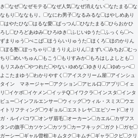
き
なぜ
なぜモテる
なぜ人気
なぜ消えない
なたまる
な
なもり
ななもり。
なにわ男子
なるみるな
はやしめあり
はやたひな
はるな愛
ぱっつん
ひなたまる
ひらおかひ
ろし
ひろどあゆみ
ひろゆき
ふじいゆうた
ふっくら
へ
ずまりゅう
ぺこぱ
ほうらいりゅうた
ほくろ
ほのかりん
ぼる塾
ぽっちゃり
まうりえぶりん
まずい
みちお
むっ
ちり
めいちゅん
もこう
もりすみか
もろはしよしとも
もリスみか
やつれた
やない ゆめな
ゆきりん
ゆめっぺ
よこたまゆう
わかりやすく
アイスクリーム屋
アインシュ
タイン マネージャー
アクション
アヒル口
アプリ
イェ
リ
イケボ
イケメン
イッテQ
イワクラ
インスタ
インタ
ビュー
インフルエンサー
ウィッグ
ウィル・スミス
ウエ
イトリフティング
ウギョル
エストレヤ
エピソード
オリ
ガ・ルイパコワ
オンザ眉毛
オーカーン
カエル
カザフス
タンの旗手
カツケン
カツラ
カーフキック
ガクト
ガセ
ガーシー
ギャル曽根
キムタク
キムチ
ギャラ
クビ
クリ