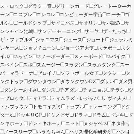
ス・ロック
グラミー賞
グリーンカード
グレート―Ｏ―カ
ーン
コスプレ
コレコレ
コンピューター宇宙
コーチ
ゴ
ルシ
ゴールドシップ
サイコパス
サオリン
サバ読み
サ
ンシャイン池崎
サンデーモーニング
サーヤ
ザ・たっち
ザ・ファブル2
シャニマス
シューズ
ショート
ジュラルミ
ンケース
ジョブチューン
ジョージア大使
スケボー
スタ
イル
スッピン
スノーボーダー
スノーボード
スパイク
スペイン
スボ
スムージー
スラダン
スラムダンク
スー
パーマラドーナ
ゼロイチ
ソフトボール女子
タクシー
タ
ンクトップ
ダウンタウン
ダウンタウンDX
ダサい
ダメ男
ダンシーあずさ
ダンス
チアダン
チャニョル
チラシ
ツ
ーブロック
ティアラ
ティムラズ・レジャバ
デヴィ夫人
トムブラウン
トモコイズミ
トラブル
トレーニング
ドク
ターx
ドッキリGP
ドミノピザ
ドラマ
ドラム
ドンキ
ド
ンキホーテ
ドン・キホーテ
ニット
ヌジャベス
ネタ作り
ノースリーブ
ハラミちゃん
ハリス理化学研究所
ハンオ