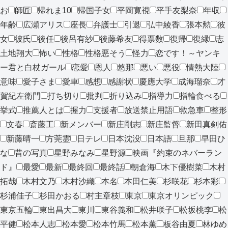
お
師匠
帰れま10
帰国子女
平岡寛視
平手友梨奈
年収
年齢
広瀬アリス
座長
弁護士
引退
弘中綾香
張本勲
彼
女
彼氏
後任
後呂有紗
後藤希友
得票数
復帰
復縁
志
土地翔大
怖い
性格
性格悪そう
怪力
恋です！～ヤンキ
ー君と白杖ガール
恋愛
恩人
悠那
悪い
悪役
情熱大陸
意味
愛子さま
愛車
感想
感謝状
慶應大学
成海瑠奈
才
賀紀左衛門
打ち切り
批判
折り込み
指導力
指輪食べる
挙式
推薦人とは
握力
支援者
放送禁止用語
救急車
整形
文春
斎藤工
新メンバー
新庄剛志
新庄監督
新田真剣佑
新藤晴一
方莞霊
日テレ
日本沈没
日本語
旦那
早田ひ
な
昔の写真
星野みなみ
星野源
映画『約束のネバーラン
ド』
最愛
最新
最終回
最終話
朝倉海
木下優樹菜
木村
拓哉
木村文乃
木村沙織
本名
本田仁美
杉咲花
杉本彩
杉浦佳子
杉田かおる
村主章枝
東京
東京オリンピック
東京五輪
東出昌大
東川
東谷義和
松井咲子
松坂桃李
松
平健
松本人志
松本愛
松本竹馬
松本薫
板谷由夏
林ゆめ