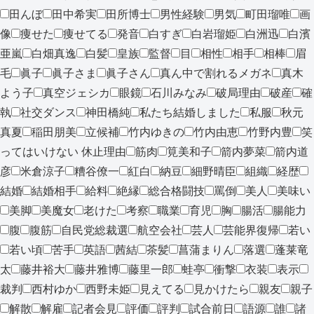
田んぼ
田中希実
田所博士
男性経験
男気
町田瑠唯
画
像
痩せた
痩せてる
発音
白すぎ
白岩瑠姫
白洲迅
白濱
亜嵐
白畑真逸
白髪
皇族
監督
目
相性
相手
相棒
眉
毛
眞子
眞子さま
眞子さん
真ん中で割れるメガネ
真木
よう子
真空ジェシカ
眼鏡
石川みなみ
破局理由
破産
確
執
社交ダンス
神田橋純
私たち結婚しました
私服
秋元
真夏
稲田朋美
立候補
竹内ゆきの
竹内由恵
竹野内豊
笑
ってはいけない 休止理由
筋肉
筧美和子
箭内夢菜
箭内道
彦
米倉涼子
糟谷僚一
紅白
納豆
細野晴臣
組織
経歴
結婚
結婚相手
給料
絶縁
総合格闘技
罵倒
美人
美味い
美脚
美魔女
老けた
考察
職業
育児
胸
腸活
腸能力
腹
腹筋
自民党総裁選
航空会社
芸人
芸能界復帰
若い
若い頃
苦手
英語
茜結
茶髪
菖蒲まりん
落選
蓬莱竜
太
藤井裕大
藤井雅博
藤里一郎
蛙亭
衝撃
衣装
表示
裁判
西村ゆか
西野未姫
見えてる
見かけたら
親友
親子
解散
解雇
記者会見
評価
評判
試合前日
語源
誰
諸