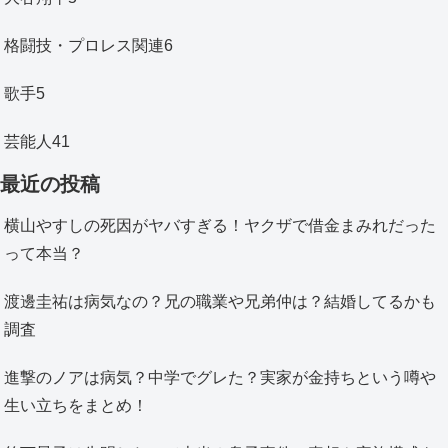
格闘技・プロレス関連
6
歌手
5
芸能人
41
最近の投稿
横山やすしの死因がヤバすぎる！ヤクザで借金まみれだった
って本当？
渡邊圭祐は病気なの？兄の職業や兄弟仲は？結婚してるかも
調査
進撃のノアは病気？中学でグレた？実家が金持ちという噂や
生い立ちをまとめ！