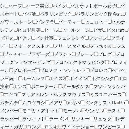
シ
ハーフ
ハーフ美女
バイク
バスケットボール女子
パ
スポート
パパ活
パラリンピック
パラリンピック閉会式
パワーストーン
パンテラ
パーティー
ヒコロヒー
ヒルナ
ンデス
ヒロド歩美
ヒール
ヒールターン
ビザ
ビタ止め
ピアス
ピアノ
ピン仕事
フェンシング
フジモン
フライ
デー
フリークスストア
フリースタイル
フワちゃん
ブス
ブッチャーブラザーズ
ブランド
ブレーン
ブログ
プロ
ジェクションマッピング
プロジェクトマッピング
プロフィ
ール
プロポーズ
プロミス・シンデレラ
プロレス
ヘラヘ
ラ三銃士
ホームレス
ボイス2
ボイメン
ボクシング
ボロ
実家
ボンズ
ポニーテール
ポールダンス
マツケンサンバ
マツコ
マリアベレン・ペレスマウリス
ミスユニバース
ムチムチ
ムロツヨシ
メアリ
メガネ
メンタリストDaiGo
メンバー
モニカ・アボット
モーグル
ヤンガル
ラスト
ラッパー
ラヴィット
ラーメン
リッキー
リュック
レデ
ィー・ガガ
ロング
ロン毛
ワイドナショー
ワンピース