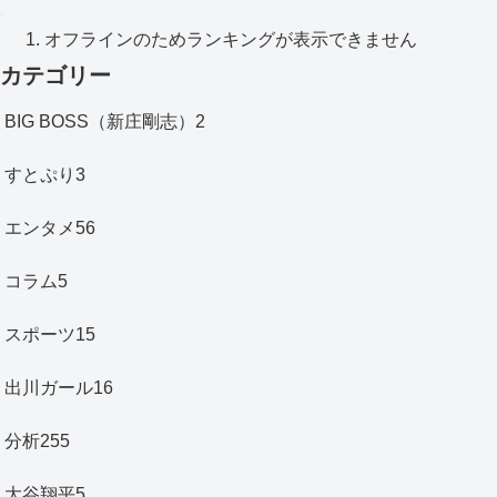
オフラインのためランキングが表示できません
カテゴリー
BIG BOSS（新庄剛志）
2
すとぷり
3
エンタメ
56
コラム
5
スポーツ
15
出川ガール
16
分析
255
大谷翔平
5