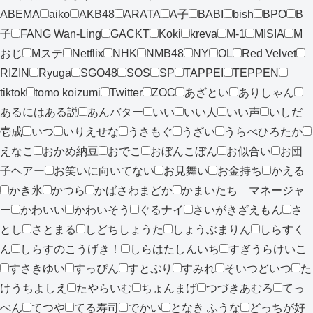
ABEMA
aiko
AKB48
ARATA
A子
BABI
bish
BPO
B
子
FANG Wan-Ling
GACKT
Koki
kreva
M-1
MISIA
M
おじ
Mステ
Netflix
NHK
NMB48
NY
OL
Red Velvet
RIZIN
Ryuga
SGO48
SOS
SP
TAPPEI
TEPPEN
tiktok
tomo koizumi
Twitter
ZOC
あざとい
ありしゃん
あるにはある説
あんバター
いい
いい人
いい声
いしだ
壱成
いつ
いりえせな
うさもぐ
うざい
うらべひろたか
えなこ
おかめ納豆
おでこ
おぼんこぼん
お似合い
お団
子ヘアー
お笑いに向いてない
お見舞い
お金持ち
かえる
かき氷
かつら
かばさわまどか
かまいたち マネージャ
ー
かわいい
かわいそう
ぐるナイ
さいがきざえもん
さ
とし
さとまる
しどちしょうた
しょうぶまりん
しらすく
ん
しらすのこうげき！
しらはたしんいち
すぎうらけいこ
すさきゆい
すっぴん
すとぷり
すみれ
そいつどいつ
た
けうちよしえ
たやらいむ
ちょんまげ
つづきあむろ
てっ
ぺん
てつや
てる寿司
でかい
となき ふうな
どっちが好