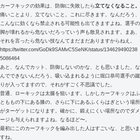
カーフキックの効果は、防御に失敗したら
立てなくなること。
痛いことより、立てないこと。これに尽きます。なんだろう、
こんなに効くなら禁止される可能性も出てきますよね。選手の
脚が壊れるから危ないだろっていう声も散見されます。まあ、
それを言ったら危ない技なんてまだまだありますからねえ。
https://twitter.com/GoDk9SAMvC5SeNK/status/134629490238
5086464
あと、なんでカット、防御しないのかな、とも思いました。な
んでできないんだろう。吸い込まれるように堀口恭司選手の蹴
りが入ってますので、それがすごく不思議でした。
普通、ローキックは太腿を狙います。しかしカーフキックはふ
とももの下にある膝の、さらに下にあるふくらはぎという場所
がターゲットになります。確かに、鍛えにくい場所なのでダメ
ージも与えられますよね。なるほど〜。
最初にこのカーフキックを編み出した人はすごいな、と思いま
すね。