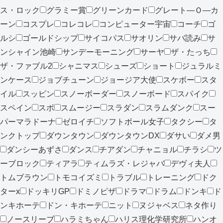
ス・ロック
グラミー賞
グリーンカード
グレート―Ｏ―カ
ーン
コスプレ
コレコレ
コンピューター宇宙
コーチ
ゴ
ルシ
ゴールドシップ
サイコパス
サオリン
サバ読み
サ
ンシャイン池崎
サンデーモーニング
サーヤ
ザ・たっち
ザ・ファブル2
シャニマス
シューズ
ショート
ジュラルミ
ンケース
ジョブチューン
ジョージア大使
スケボー
スタ
イル
スッピン
スノーボーダー
スノーボード
スパイク
スペイン
スボ
スムージー
スラダン
スラムダンク
スー
パーマラドーナ
ゼロイチ
ソフトボール女子
タクシー
タ
ンクトップ
ダウンタウン
ダウンタウンDX
ダサい
ダメ男
ダンシーあずさ
ダンス
チアダン
チャニョル
チラシ
ツ
ーブロック
ティアラ
ティムラズ・レジャバ
デヴィ夫人
トムブラウン
トモコイズミ
トラブル
トレーニング
ドク
ターx
ドッキリGP
ドミノピザ
ドラマ
ドラム
ドンキ
ド
ンキホーテ
ドン・キホーテ
ニット
ヌジャベス
ネタ作り
ノースリーブ
ハラミちゃん
ハリス理化学研究所
ハンオ