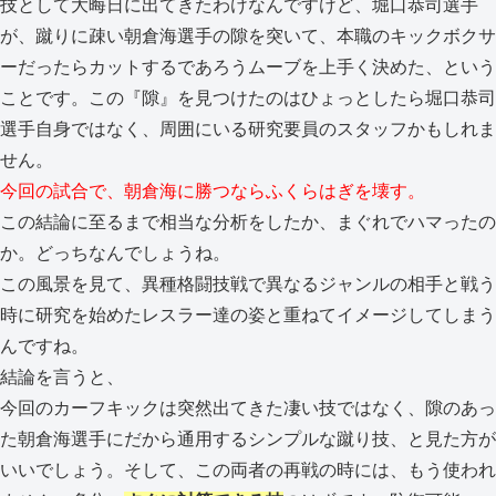
技として大晦日に出てきたわけなんですけど、堀口恭司選手
が、蹴りに疎い朝倉海選手の隙を突いて、本職のキックボクサ
ーだったらカットするであろうムーブを上手く決めた、という
ことです。この『隙』を見つけたのはひょっとしたら堀口恭司
選手自身ではなく、周囲にいる研究要員のスタッフかもしれま
せん。
今回の試合で、朝倉海に勝つならふくらはぎを壊す。
この結論に至るまで相当な分析をしたか、まぐれでハマったの
か。どっちなんでしょうね。
この風景を見て、異種格闘技戦で異なるジャンルの相手と戦う
時に研究を始めたレスラー達の姿と重ねてイメージしてしまう
んですね。
結論を言うと、
今回のカーフキックは突然出てきた凄い技ではなく、隙のあっ
た朝倉海選手にだから通用するシンプルな蹴り技、と見た方が
いいでしょう。そして、この両者の再戦の時には、もう使われ