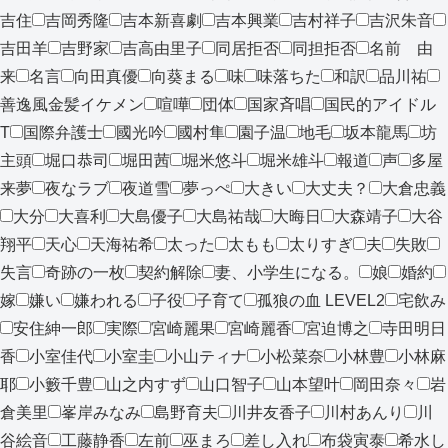
吉住
吉岡秀隆
吉本新喜劇
吉本興業
吉村祥子
吉沢朱音
吉田羊
吉野家
吉高由里子
同居拒否
同担拒否
名前 由
来
名言
向田真優
向葵まる
味
味落ちた
和訳
品川祐
善逸風金髪イケメン
喧嘩
団体
国家斉唱
国民的アイドル
T
国際弁護士
國光吟
國村隼
園子温
地毛
坂本龍馬
坊
主頭
堀口恭司
堀田茜
堀米悠斗
堀米雄斗
報道
声
多屋
来夢
夜なラブ
夜道雪
夢っぺ
大きい
大丈夫？
大倉忠義
大分
大喜利
大島優子
大島祐哉
大晦日
大森靖子
大谷
翔平
天心
天海祐希
太った
太もも
太りすぎ
夫
失敗
失言
奇跡の一枚
契約解除
妻、小学生になる。
娘
婚約
嫁
嫌い
嫌われる
子役
子育て
孤狼の血 LEVEL2
宅飲み
安住紳一郎
実際
宮崎麗果
宮崎麗香
宮迫博之
寺田明日
香
小室佳代
小室圭
小山ティナ
小松菜奈
小林豊
小林麻
耶
小籔千豊
山之内すず
山口智子
山本望叶
岡田奈々
岩
倉美里
峯岸みなみ
島野育夫
川井友香子
川村あんり
川
谷絵音
工藤静香
左前
巫まろ
差し入れ
布袋寅泰
希水し