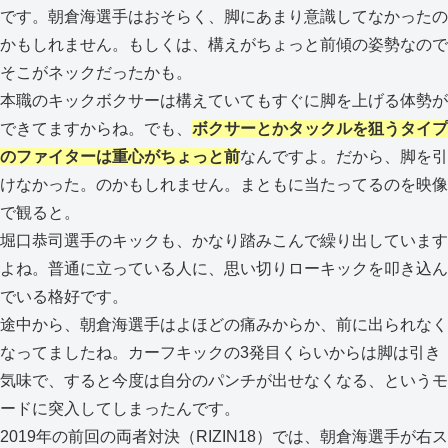
です。朝倉海選手はおそらく、脚にあまり意識してなかったの
かもしれません。もしくは、構えがちょっと前傾の姿勢なので
そこがネックだったかも。
本職のキックボクサーは構えていてもすぐに脚を上げる体勢が
できてますからね。でも、
ボクサーとかタックルを狙うタイプ
のファイターは重心がちょっと前
なんですよ。だから、脚を引
けなかった。のかもしれません。まともに当たってるのを映像
で観ると。
堀口恭司選手のキックも、かなり踏みこんで繰り出しています
よね。普通に立っている人に、思い切りローキックを叩き込ん
でいる格好です。
途中から、朝倉海選手はよほどの痛みからか、前に出られなく
なってましたね。カーフキックの3発目くらいからは脚は引き
気味で、すると今度は自分のパンチが出せなくなる、というモ
ードに突入してしまったんです。
2019年の前回の両者対決（RIZIN18）では、朝倉海選手が右ス