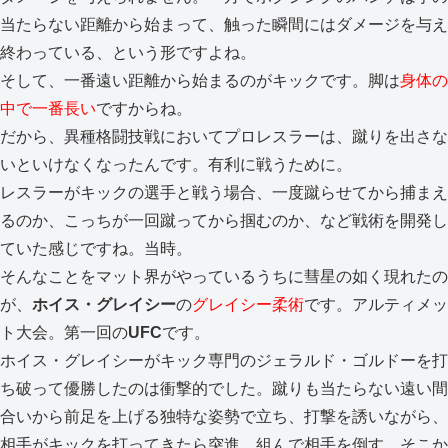
当たらない距離から始まって、触った瞬間にはダメージを与え
終わっている、という形ですよね。
そして、一番遠い距離から始まるのがキックです。脚は
身体の
中で一番長い
ですからね。
だから、異種格闘技戦においてプロレスラーは、蹴りを出さな
いといけなくなったんです。有利に戦うために。
レスラーがキックの選手と戦う場合、一度蹴らせてから捕まえ
るのか、こっちが一回蹴ってから掴むのか、など戦術を開発し
ていた感じですね。当時。
そんなことをマット界がやっているうちに彗星の如く現れたの
が、
ホイス・グレイシー
の
グレイシー柔術
です。アルティメッ
ト大会。第一回の
UFC
です。
ホイス・グレイシーがキック専門のジェラルド・ゴルドーを打
ち破って優勝したのは衝撃的でした。蹴りも当たらない遠い間
合いから前足を上げる独特な姿勢で立ち、打撃を誘いながら、
相手がキックを打ってきたら突進、組んで相手を倒す。そこか