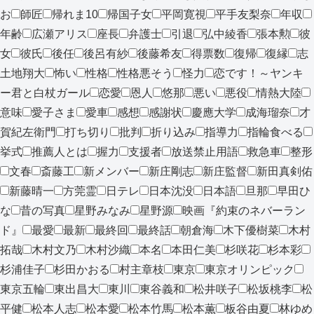
お
師匠
帰れま10
帰国子女
平岡寛視
平手友梨奈
年収
年齢
広瀬アリス
座長
弁護士
引退
弘中綾香
張本勲
彼
女
彼氏
後任
後呂有紗
後藤希友
得票数
復帰
復縁
志
土地翔大
怖い
性格
性格悪そう
怪力
恋です！～ヤンキ
ー君と白杖ガール
恋愛
恩人
悠那
悪い
悪役
情熱大陸
意味
愛子さま
愛車
感想
感謝状
慶應大学
成海瑠奈
才
賀紀左衛門
打ち切り
批判
折り込み
指導力
指輪食べる
挙式
推薦人とは
握力
支援者
放送禁止用語
救急車
整形
文春
斎藤工
新メンバー
新庄剛志
新庄監督
新田真剣佑
新藤晴一
方莞霊
日テレ
日本沈没
日本語
旦那
早田ひ
な
昔の写真
星野みなみ
星野源
映画『約束のネバーラン
ド』
最愛
最新
最終回
最終話
朝倉海
木下優樹菜
木村
拓哉
木村文乃
木村沙織
本名
本田仁美
杉咲花
杉本彩
杉浦佳子
杉田かおる
村主章枝
東京
東京オリンピック
東京五輪
東出昌大
東川
東谷義和
松井咲子
松坂桃李
松
平健
松本人志
松本愛
松本竹馬
松本薫
板谷由夏
林ゆめ