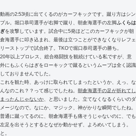
動画の2:53頃に出てくるのがカーフキックです。蹴り方はシン
プル。堀口恭司選手が右脚で蹴り、朝倉海選手の左脚
ふくらは
ぎ
を攻撃しています。試合中に5発ほどこのカーフキックが朝
倉海選手に叩き込まれ、最後は立つことができなくなりレフェ
リーストップで試合終了。TKOで堀口恭司選手の勝ち。
20年以上プロレス、総合格闘技を観続けている私ですが、意
外にもふくらはぎをローキックで蹴るというムーブは全く認識
しておりませんでした。
これを観た時、あっけに取られてしまったというか、えっ、な
んなのこれ？？って感じでしたね。
朝倉海選手の足が折れてし
まったんじゃないか
、と思いました。立てなくなるくらいのダ
メージなので。なにか、マジック、神がかりな瞬間でしたね。
普通に蹴ってるのに、朝倉海選手も痛そうじゃないのに、でも
左足を出そうとするとなぜか動かせず、よろめいてしまう。
と。