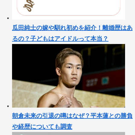
瓜田純士の嫁や馴れ初めを紹介！離婚歴はあ
るの？子どもはアイドルって本当？
朝倉未来の引退の噂はなぜ？平本蓮との勝負
や経歴についても調査