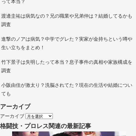
って本当？
渡邊圭祐は病気なの？兄の職業や兄弟仲は？結婚してるかも
調査
進撃のノアは病気？中学でグレた？実家が金持ちという噂や
生い立ちをまとめ！
竹下景子は失明したって本当？息子事件の真相や家族構成を
調査
小阪由佳が激太り？洗脳されてた？現在の生活や結婚につい
ても
アーカイブ
アーカイブ
格闘技・プロレス関連
の最新記事