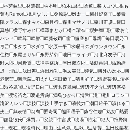
林芽亜里
林遣都
柄本明
柏木由紀
柔道
柴咲コウ
根も
葉もRumor
桃月なしこ
桑原彰
桝太一
梅村妃奈子
梨泰
院クラス
森すみか
森且行
森川マサノリ
森川正規
横田
真悠
横野すみれ
樺澤まどか
橋本環奈
櫻井舞
歌
歌おう
バンド
武尊
武智
武藤敬司
歯
歯磨き
母親
毎田暖乃
毒舌
水ダウ
水ダウ
水原一平
水曜日のダウンタウン
永
住権
永尾まりや
永野芽郁
池田エライザ
河北麻友子
河
野太郎
河野香
法律事務所
津田健次郎
活動再開
活動辞
退 理由
浅田舞
浜田雅功
浜辺美波
浮気
海外の反応
海
老沢茜
海老蔵
消えた
深田恭子
清川虹子
清野菜名
渋谷
渋谷凪咲
渋野日向子
渡名喜風南
渡辺淳之介
渡辺磨裕
美
渡辺裕之
渡邉貴義
満島ひかり
滑舌
滝
滝川ロラン
滝沢カレン
演技
演技上手すぎ
演技力
潮田玲子
潰れる
炎上
無表情
焼肉
照寿司
熊田曜子
熊谷仁志
熟女
熱愛
熱愛彼氏
爆買い
父親
牛宮城
牧場
特定
犯人
狩野舞
子
現在
現役時代
理由
生意気
生歌
生活費
生田絵梨花