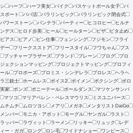
シ
ハーフ
ハーフ美女
バイク
バスケットボール女子
パ
スポート
パパ活
パラリンピック
パラリンピック閉会式
パワーストーン
パンテラ
パーティー
ヒコロヒー
ヒルナ
ンデス
ヒロド歩美
ヒール
ヒールターン
ビザ
ビタ止め
ピアス
ピアノ
ピン仕事
フェンシング
フジモン
フライ
デー
フリークスストア
フリースタイル
フワちゃん
ブス
ブッチャーブラザーズ
ブランド
ブレーン
ブログ
プロ
ジェクションマッピング
プロジェクトマッピング
プロフィ
ール
プロポーズ
プロミス・シンデレラ
プロレス
ヘラヘ
ラ三銃士
ホームレス
ボイス2
ボイメン
ボクシング
ボロ
実家
ボンズ
ポニーテール
ポールダンス
マツケンサンバ
マツコ
マリアベレン・ペレスマウリス
ミスユニバース
ムチムチ
ムロツヨシ
メアリ
メガネ
メンタリストDaiGo
メンバー
モニカ・アボット
モーグル
ヤンガル
ラスト
ラッパー
ラヴィット
ラーメン
リッキー
リュック
レデ
ィー・ガガ
ロング
ロン毛
ワイドナショー
ワンピース