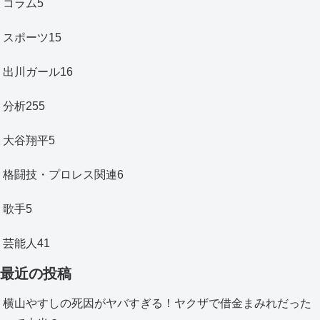
コラム
5
スポーツ
15
出川ガール
16
分析
255
大谷翔平
5
格闘技・プロレス関連
6
歌手
5
芸能人
41
最近の投稿
横山やすしの死因がヤバすぎる！ヤクザで借金まみれだった