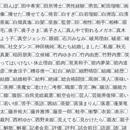
田んぼ
田中希実
田所博士
男性経験
男気
町田瑠唯
画
像
痩せた
痩せてる
発音
白すぎ
白岩瑠姫
白洲迅
白濱
亜嵐
白畑真逸
白髪
皇族
監督
目
相性
相手
相棒
眉
毛
眞子
眞子さま
眞子さん
真ん中で割れるメガネ
真木
よう子
真空ジェシカ
眼鏡
石川みなみ
破局理由
破産
確
執
社交ダンス
神田橋純
私たち結婚しました
私服
秋元
真夏
稲田朋美
立候補
竹内ゆきの
竹内由恵
竹野内豊
笑
ってはいけない 休止理由
筋肉
筧美和子
箭内夢菜
箭内道
彦
米倉涼子
糟谷僚一
紅白
納豆
細野晴臣
組織
経歴
結婚
結婚相手
給料
絶縁
総合格闘技
罵倒
美人
美味い
美脚
美魔女
老けた
考察
職業
育児
胸
腸活
腸能力
腹
腹筋
自民党総裁選
航空会社
芸人
芸能界復帰
若い
若い頃
苦手
英語
茜結
茶髪
菖蒲まりん
落選
蓬莱竜
太
藤井裕大
藤井雅博
藤里一郎
蛙亭
衝撃
衣装
表示
裁判
西村ゆか
西野未姫
見えてる
見かけたら
親友
親子
解散
解雇
記者会見
評価
評判
試合前日
語源
誰
諸