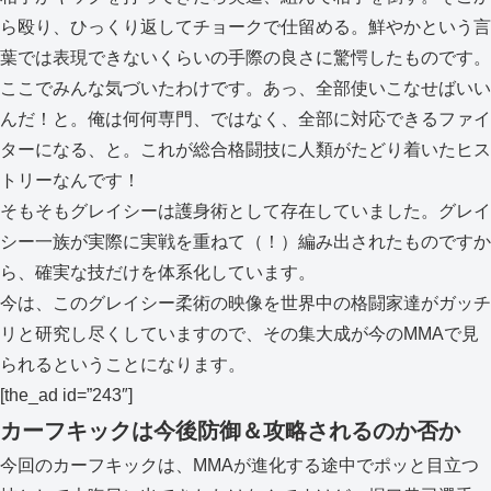
ら殴り、ひっくり返してチョークで仕留める。鮮やかという言
葉では表現できないくらいの手際の良さに驚愕したものです。
ここでみんな気づいたわけです。あっ、全部使いこなせばいい
んだ！と。俺は何何専門、ではなく、全部に対応できるファイ
ターになる、と。これが総合格闘技に人類がたどり着いたヒス
トリーなんです！
そもそもグレイシーは護身術として存在していました。グレイ
シー一族が実際に実戦を重ねて（！）編み出されたものですか
ら、確実な技だけを体系化しています。
今は、このグレイシー柔術の映像を世界中の格闘家達がガッチ
リと研究し尽くしていますので、その集大成が今のMMAで見
られるということになります。
[the_ad id=”243″]
カーフキックは今後防御＆攻略されるのか否か
今回のカーフキックは、MMAが進化する途中でポッと目立つ