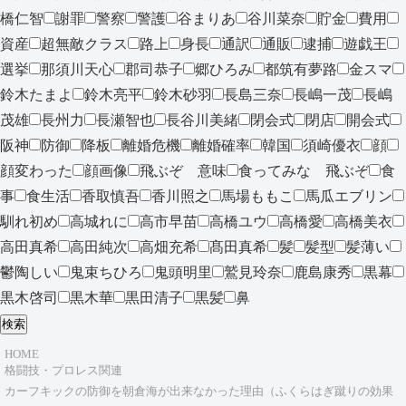
橋仁智
謝罪
警察
警護
谷まりあ
谷川菜奈
貯金
費用
資産
超無敵クラス
路上
身長
通訳
通販
逮捕
遊戯王
選挙
那須川天心
郡司恭子
郷ひろみ
都筑有夢路
金スマ
鈴木たまよ
鈴木亮平
鈴木砂羽
長島三奈
長嶋一茂
長嶋
茂雄
長州力
長瀬智也
長谷川美緒
閉会式
閉店
開会式
阪神
防御
降板
離婚危機
離婚確率
韓国
須崎優衣
顔
顔変わった
顔画像
飛ぶぞ 意味
食ってみな 飛ぶぞ
食
事
食生活
香取慎吾
香川照之
馬場ももこ
馬瓜エブリン
馴れ初め
高城れに
高市早苗
高橋ユウ
高橋愛
高橋美衣
高田真希
高田純次
高畑充希
髙田真希
髪
髪型
髪薄い
鬱陶しい
鬼束ちひろ
鬼頭明里
鷲見玲奈
鹿島康秀
黒幕
黒木啓司
黒木華
黒田清子
黒髪
鼻
検索
HOME
格闘技・プロレス関連
カーフキックの防御を朝倉海が出来なかった理由（ふくらはぎ蹴りの効果