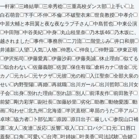
一軒家
三峰結華
三幸秀稔
三重高校ダンス部
上手い
上
白石萌音
下手
不仲
不倫
不破聖衣来
世良教授
中孝介
中居大輔と本田翼と夜な夜なラブ子さん
中島哲也
中東公演
中田翔
中谷美紀
中身
丸山桂里奈
乃木坂46
乃木坂に、
越されました
事件
事務所
二刀流
二階堂ふみ
井口和朋
井浦新
人望
人気
人物
仲悪い
仲良し
仲野温
伊東正明
伊沢拓司
伊藤愛真
伊藤沙莉
伊藤美誠
休止理由
似てる
似合わない
佐藤義朗
佐賀
保住有哉
倉科カナ
借金
元
カノ
元カレ
元ヤクザ
元彼
光の粒
入江聖奈
全部大泉の
せい
内野聖陽
再婚
再就職
出川ガール
出川哲郎
出川女
子会
出身
別れた理由
別れ話
別人
前澤友作
前田敦子
前髪
剛力彩芽
副社長
加藤紗里
劣化
助教
動物愛護
動
画
匂わせ
北九州
北海道
半沢直樹
卑屈のうた
卒アル
卓球
協力者
卜部弘嵩
原因
原日出子
厳しい
参院山口補
選
友人
友達
反応
反響
収入
口
口パク
口元
口唇口
蓋裂
口角
可愛い
台湾
叶姉妹
叶美香
司法試験
合鍵