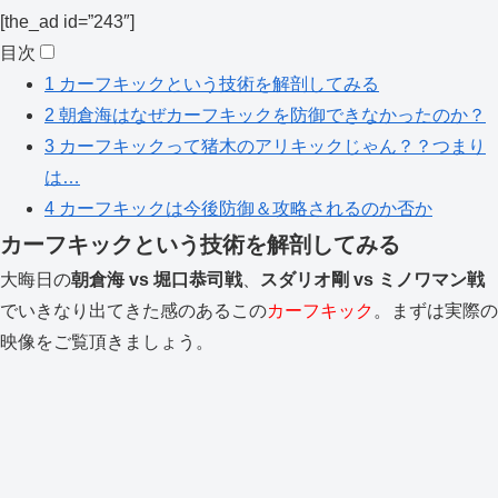
[the_ad id=”243″]
目次
1
カーフキックという技術を解剖してみる
2
朝倉海はなぜカーフキックを防御できなかったのか？
3
カーフキックって猪木のアリキックじゃん？？つまり
は…
4
カーフキックは今後防御＆攻略されるのか否か
カーフキックという技術を解剖してみる
大晦日の
朝倉海 vs 堀口恭司戦
、
スダリオ剛 vs ミノワマン戦
でいきなり出てきた感のあるこの
カーフキック
。まずは実際の
映像をご覧頂きましょう。