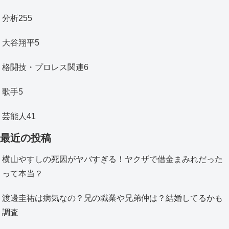
分析
255
大谷翔平
5
格闘技・プロレス関連
6
歌手
5
芸能人
41
最近の投稿
横山やすしの死因がヤバすぎる！ヤクザで借金まみれだった
って本当？
渡邊圭祐は病気なの？兄の職業や兄弟仲は？結婚してるかも
調査