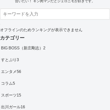
合いたい！ キン肉マンだとジェロニモが好きです。
オフラインのためランキングが表示できません
カテゴリー
BIG BOSS（新庄剛志）
2
すとぷり
3
エンタメ
56
コラム
5
スポーツ
15
出川ガール
16