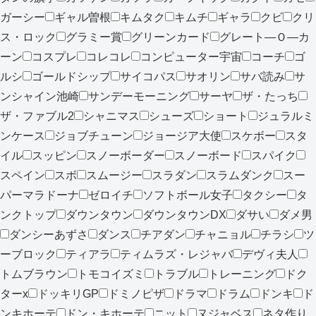
ガーシー
ギャル曽根
キムタク
キムチ
ギャラ
クビ
クリ
ス・ロック
グラミー賞
グリーンカード
グレート―Ｏ―カ
ーン
コスプレ
コレコレ
コンピューター宇宙
コーチ
ゴ
ルシ
ゴールドシップ
サイコパス
サオリン
サバ読み
サ
ンシャイン池崎
サンデーモーニング
サーヤ
ザ・たっち
ザ・ファブル2
シャニマス
シューズ
ショート
ジュラルミ
ンケース
ジョブチューン
ジョージア大使
スケボー
スタ
イル
スッピン
スノーボーダー
スノーボード
スパイク
スペイン
スボ
スムージー
スラダン
スラムダンク
スー
パーマラドーナ
ゼロイチ
ソフトボール女子
タクシー
タ
ンクトップ
ダウンタウン
ダウンタウンDX
ダサい
ダメ男
ダンシーあずさ
ダンス
チアダン
チャニョル
チラシ
ツ
ーブロック
ティアラ
ティムラズ・レジャバ
デヴィ夫人
トムブラウン
トモコイズミ
トラブル
トレーニング
ドク
ターx
ドッキリGP
ドミノピザ
ドラマ
ドラム
ドンキ
ド
ンキホーテ
ドン・キホーテ
ニット
ヌジャベス
ネタ作り