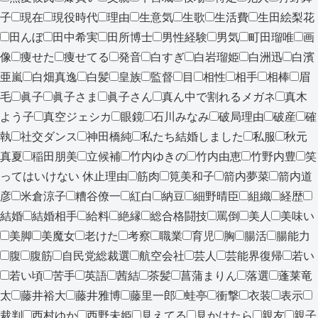
子
現在
現役時代
理由
生意気
生歌
生活費
生田絵梨花
田んぼ
田中希実
田所博士
男性経験
男気
町田瑠唯
画
像
痩せた
痩せてる
発音
白すぎ
白岩瑠姫
白洲迅
白濱
亜嵐
白畑真逸
白髪
皇族
監督
目
相性
相手
相棒
眉
毛
眞子
眞子さま
眞子さん
真ん中で割れるメガネ
真木
よう子
真空ジェシカ
眼鏡
石川みなみ
破局理由
破産
確
執
社交ダンス
神田橋純
私たち結婚しました
私服
秋元
真夏
稲田朋美
立候補
竹内ゆきの
竹内由恵
竹野内豊
笑
ってはいけない 休止理由
筋肉
筧美和子
箭内夢菜
箭内道
彦
米倉涼子
糟谷僚一
紅白
納豆
細野晴臣
組織
経歴
結婚
結婚相手
給料
絶縁
総合格闘技
罵倒
美人
美味い
美脚
美魔女
老けた
考察
職業
育児
胸
腸活
腸能力
腹
腹筋
自民党総裁選
航空会社
芸人
芸能界復帰
若い
若い頃
苦手
英語
茜結
茶髪
菖蒲まりん
落選
蓬莱竜
太
藤井裕大
藤井雅博
藤里一郎
蛙亭
衝撃
衣装
表示
裁判
西村ゆか
西野未姫
見えてる
見かけたら
親友
親子