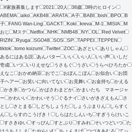
#家族募集します
2021
20人
38歳
3時のヒロイン
ABEMA
aiko
AKB48
ARATA
A子
BABI
bish
BPO
B
子
FANG Wan-Ling
GACKT
Koki
kreva
M-1
MISIA
M
おじ
Mステ
Netflix
NHK
NMB48
NY
OL
Red Velvet
RIZIN
Ryuga
SGO48
SOS
SP
TAPPEI
TEPPEN
tiktok
tomo koizumi
Twitter
ZOC
あざとい
ありしゃん
あるにはある説
あんバター
いい
いい人
いい声
いしだ
壱成
いつ
いりえせな
うさもぐ
うざい
うらべひろたか
えなこ
おかめ納豆
おでこ
おぼんこぼん
お似合い
お団
子ヘアー
お笑いに向いてない
お見舞い
お金持ち
かえる
かき氷
かつら
かばさわまどか
かまいたち マネージャ
ー
かわいい
かわいそう
ぐるナイ
さいがきざえもん
さ
とし
さとまる
しどちしょうた
しょうぶまりん
しらすく
ん
しらすのこうげき！
しらはたしんいち
すぎうらけいこ
すさきゆい
すっぴん
すとぷり
すみれ
そいつどいつ
た
けうちよしえ
たやらいむ
ちょんまげ
つづきあむろ
てっ