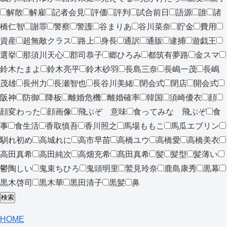
解散
解雇
記者会見
評価
評判
試合前日
語源
誰
諸
橋仁智
謝罪
警察
警護
谷まりあ
谷川菜奈
貯金
費用
資産
超無敵クラス
路上
身長
通訳
通販
逮捕
遊戯王
選挙
那須川天心
郡司恭子
郷ひろみ
都筑有夢路
金スマ
鈴木たまよ
鈴木亮平
鈴木砂羽
長島三奈
長嶋一茂
長嶋
茂雄
長州力
長瀬智也
長谷川美緒
閉会式
閉店
開会式
阪神
防御
降板
離婚危機
離婚確率
韓国
須崎優衣
顔
顔変わった
顔画像
飛ぶぞ 意味
食ってみな 飛ぶぞ
食
事
食生活
香取慎吾
香川照之
馬場ももこ
馬瓜エブリン
馴れ初め
高城れに
高市早苗
高橋ユウ
高橋愛
高橋美衣
高田真希
高田純次
高畑充希
髙田真希
髪
髪型
髪薄い
鬱陶しい
鬼束ちひろ
鬼頭明里
鷲見玲奈
鹿島康秀
黒幕
黒木啓司
黒木華
黒田清子
黒髪
鼻
検索
HOME