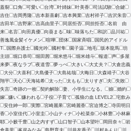
蓋裂
口角
可愛い
台湾
叶姉妹
叶美香
司法試験
合鍵
吉住
吉岡秀隆
吉本新喜劇
吉本興業
吉村祥子
吉沢朱音
吉田羊
吉野家
吉高由里子
同居拒否
同担拒否
名前 由
来
名言
向田真優
向葵まる
味
味落ちた
和訳
品川祐
善逸風金髪イケメン
喧嘩
団体
国家斉唱
国民的アイドル
T
国際弁護士
國光吟
國村隼
園子温
地毛
坂本龍馬
坊
主頭
堀口恭司
堀田茜
堀米悠斗
堀米雄斗
報道
声
多屋
来夢
夜なラブ
夜道雪
夢っぺ
大きい
大丈夫？
大倉忠義
大分
大喜利
大島優子
大島祐哉
大晦日
大森靖子
大谷
翔平
天心
天海祐希
太った
太もも
太りすぎ
夫
失敗
失言
奇跡の一枚
契約解除
妻、小学生になる。
娘
婚約
嫁
嫌い
嫌われる
子役
子育て
孤狼の血 LEVEL2
宅飲み
安住紳一郎
実際
宮崎麗果
宮崎麗香
宮迫博之
寺田明日
香
小室佳代
小室圭
小山ティナ
小松菜奈
小林豊
小林麻
耶
小籔千豊
山之内すず
山口智子
山本望叶
岡田奈々
岩
倉美里
峯岸みなみ
島野育夫
川井友香子
川村あんり
川