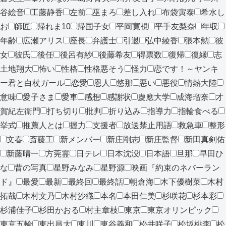
谷絵音
工藤静香
左前
巫まろ
差し入れ
布袋寅泰
希水し
お
師匠
帰れま10
帰国子女
平岡寛視
平手友梨奈
年収
年齢
広瀬アリス
座長
弁護士
引退
弘中綾香
張本勲
彼
女
彼氏
後任
後呂有紗
後藤希友
得票数
復帰
復縁
志
土地翔大
怖い
性格
性格悪そう
怪力
恋です！～ヤンキ
ー君と白杖ガール
恋愛
恩人
悠那
悪い
悪役
情熱大陸
意味
愛子さま
愛車
感想
感謝状
慶應大学
成海瑠奈
才
賀紀左衛門
打ち切り
批判
折り込み
指導力
指輪食べる
挙式
推薦人とは
握力
支援者
放送禁止用語
救急車
整形
文春
斎藤工
新メンバー
新庄剛志
新庄監督
新田真剣佑
新藤晴一
方莞霊
日テレ
日本沈没
日本語
旦那
早田ひ
な
昔の写真
星野みなみ
星野源
映画『約束のネバーラン
ド』
最愛
最新
最終回
最終話
朝倉海
木下優樹菜
木村
拓哉
木村文乃
木村沙織
本名
本田仁美
杉咲花
杉本彩
杉浦佳子
杉田かおる
村主章枝
東京
東京オリンピック
東京五輪
東出昌大
東川
東谷義和
松井咲子
松坂桃李
松