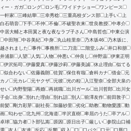
ィー・ガガ
ロング
ロン毛
ワイドナショー
ワンピース
一軒家
三峰結華
三幸秀稔
三重高校ダンス部
上手い
上
白石萌音
下手
不仲
不倫
不破聖衣来
世良教授
中孝介
中居大輔と本田翼と夜な夜なラブ子さん
中島哲也
中東公演
中田翔
中谷美紀
中身
丸山桂里奈
乃木坂46
乃木坂に、
越されました
事件
事務所
二刀流
二階堂ふみ
井口和朋
井浦新
人望
人気
人物
仲悪い
仲良し
仲野温
伊東正明
伊沢拓司
伊藤愛真
伊藤沙莉
伊藤美誠
休止理由
似てる
似合わない
佐藤義朗
佐賀
保住有哉
倉科カナ
借金
元
カノ
元カレ
元ヤクザ
元彼
光の粒
入江聖奈
全部大泉の
せい
内野聖陽
再婚
再就職
出川ガール
出川哲郎
出川女
子会
出身
別れた理由
別れ話
別人
前澤友作
前田敦子
前髪
剛力彩芽
副社長
加藤紗里
劣化
助教
動物愛護
動
画
匂わせ
北九州
北海道
半沢直樹
卑屈のうた
卒アル
卓球
協力者
卜部弘嵩
原因
原日出子
厳しい
参院山口補
選
友人
友達
反応
反響
収入
口
口パク
口元
口唇口