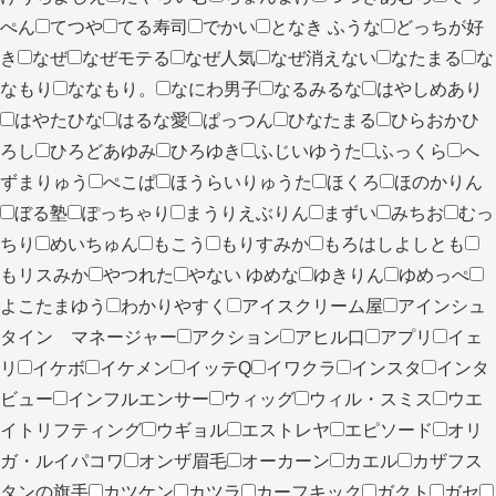
ぺん
てつや
てる寿司
でかい
となき ふうな
どっちが好
き
なぜ
なぜモテる
なぜ人気
なぜ消えない
なたまる
な
なもり
ななもり。
なにわ男子
なるみるな
はやしめあり
はやたひな
はるな愛
ぱっつん
ひなたまる
ひらおかひ
ろし
ひろどあゆみ
ひろゆき
ふじいゆうた
ふっくら
へ
ずまりゅう
ぺこぱ
ほうらいりゅうた
ほくろ
ほのかりん
ぼる塾
ぽっちゃり
まうりえぶりん
まずい
みちお
むっ
ちり
めいちゅん
もこう
もりすみか
もろはしよしとも
もリスみか
やつれた
やない ゆめな
ゆきりん
ゆめっぺ
よこたまゆう
わかりやすく
アイスクリーム屋
アインシュ
タイン マネージャー
アクション
アヒル口
アプリ
イェ
リ
イケボ
イケメン
イッテQ
イワクラ
インスタ
インタ
ビュー
インフルエンサー
ウィッグ
ウィル・スミス
ウエ
イトリフティング
ウギョル
エストレヤ
エピソード
オリ
ガ・ルイパコワ
オンザ眉毛
オーカーン
カエル
カザフス
タンの旗手
カツケン
カツラ
カーフキック
ガクト
ガセ