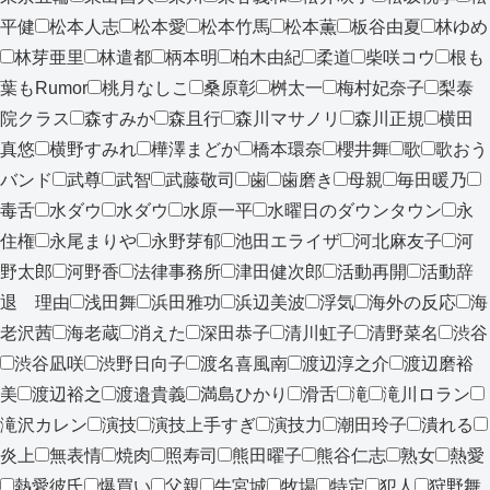
平健
松本人志
松本愛
松本竹馬
松本薫
板谷由夏
林ゆめ
林芽亜里
林遣都
柄本明
柏木由紀
柔道
柴咲コウ
根も
葉もRumor
桃月なしこ
桑原彰
桝太一
梅村妃奈子
梨泰
院クラス
森すみか
森且行
森川マサノリ
森川正規
横田
真悠
横野すみれ
樺澤まどか
橋本環奈
櫻井舞
歌
歌おう
バンド
武尊
武智
武藤敬司
歯
歯磨き
母親
毎田暖乃
毒舌
水ダウ
水ダウ
水原一平
水曜日のダウンタウン
永
住権
永尾まりや
永野芽郁
池田エライザ
河北麻友子
河
野太郎
河野香
法律事務所
津田健次郎
活動再開
活動辞
退 理由
浅田舞
浜田雅功
浜辺美波
浮気
海外の反応
海
老沢茜
海老蔵
消えた
深田恭子
清川虹子
清野菜名
渋谷
渋谷凪咲
渋野日向子
渡名喜風南
渡辺淳之介
渡辺磨裕
美
渡辺裕之
渡邉貴義
満島ひかり
滑舌
滝
滝川ロラン
滝沢カレン
演技
演技上手すぎ
演技力
潮田玲子
潰れる
炎上
無表情
焼肉
照寿司
熊田曜子
熊谷仁志
熟女
熱愛
熱愛彼氏
爆買い
父親
牛宮城
牧場
特定
犯人
狩野舞