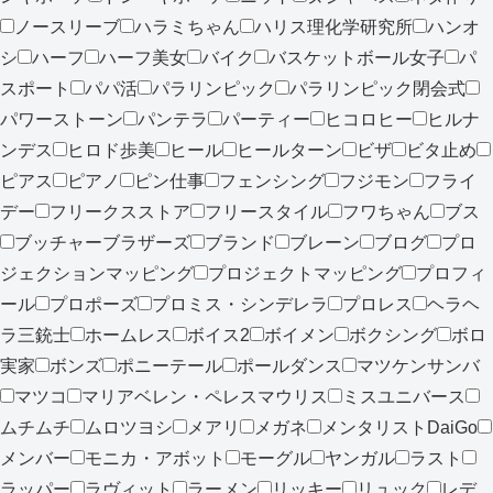
ノースリーブ
ハラミちゃん
ハリス理化学研究所
ハンオ
シ
ハーフ
ハーフ美女
バイク
バスケットボール女子
パ
スポート
パパ活
パラリンピック
パラリンピック閉会式
パワーストーン
パンテラ
パーティー
ヒコロヒー
ヒルナ
ンデス
ヒロド歩美
ヒール
ヒールターン
ビザ
ビタ止め
ピアス
ピアノ
ピン仕事
フェンシング
フジモン
フライ
デー
フリークスストア
フリースタイル
フワちゃん
ブス
ブッチャーブラザーズ
ブランド
ブレーン
ブログ
プロ
ジェクションマッピング
プロジェクトマッピング
プロフィ
ール
プロポーズ
プロミス・シンデレラ
プロレス
ヘラヘ
ラ三銃士
ホームレス
ボイス2
ボイメン
ボクシング
ボロ
実家
ボンズ
ポニーテール
ポールダンス
マツケンサンバ
マツコ
マリアベレン・ペレスマウリス
ミスユニバース
ムチムチ
ムロツヨシ
メアリ
メガネ
メンタリストDaiGo
メンバー
モニカ・アボット
モーグル
ヤンガル
ラスト
ラッパー
ラヴィット
ラーメン
リッキー
リュック
レデ