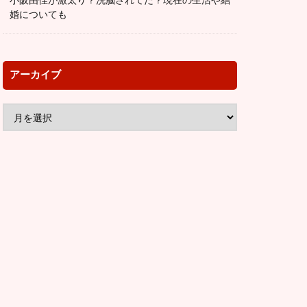
小阪由佳が激太り？洗脳されてた？現在の生活や結
婚についても
アーカイブ