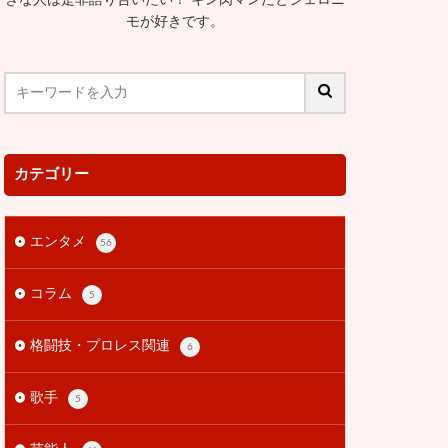
モが好きです。
カテゴリー
エンタメ
56
コラム
5
格闘技・プロレス関連
6
歌手
5