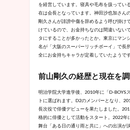
を経営しています。寝具や毛布を扱ってい
在は会長となっています。神田沙也加さん
剛久さんが誹謗中傷を辞めるよう呼び掛け
けているので、お金持ちなのは間違いない
タにすることが多かったとか。東京にマン
名が「大阪のスーパーリッチボーイ」で長所
全にお金持ちキャラが定着していたようで
前山剛久の経歴と現在を調
明治学院大学進学後、2010年に「D-BO
トに選ばれます。D2のメンバーとなり、20
長次役で俳優デビューを果たしました。2013
格的に俳優として活動をスタート。2022年
舞台「ある日の通り雨と共に」への出演が