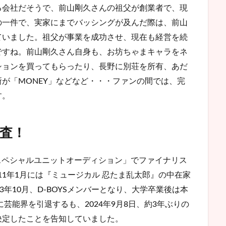
る会社だそうで、前山剛久さんの祖父が創業者で、現
の一件で、実家にまでバッシングが及んだ際は、前山
ていました。祖父が事業を成功させ、現在も経営を続
ですね。前山剛久さん自身も、お坊ちゃまキャラをネ
ションを買ってもらったり、長野に別荘を所有、あだ
が「MONEY」などなど・・・ファンの間では、完
す。
査！
YSスペシャルユニットオーディション」でファイナリス
11年1月には『ミュージカル 忍たま乱太郎』の中在家
年10月、D-BOYSメンバーとなり、大学卒業後は本
に芸能界を引退するも、2024年9月8日、約3年ぶりの
決定したことを告知していました。