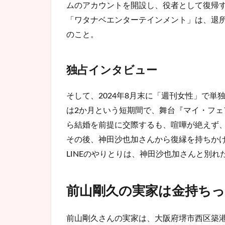
3.1
ムのアカウントを開設し、役者として復帰
舞台
「ワタナベエンターテインメント」は、退
中止
のこと。
で再
び芸
能界
引退
独占インタビュー
へ
そして、2024年8月末に「週刊女性」で
4
ま
は2か月という短期間で、舞台『マイ・フ
と
ら結婚を前提に交際するも、喧嘩が絶えず
め
その後、神田沙也加さんから復縁を持ちか
LINEのやりとりは、神田沙也加さんと別
前山剛久の実家は金持ちっ
前山剛久さんの実家は、大阪府堺市西区築