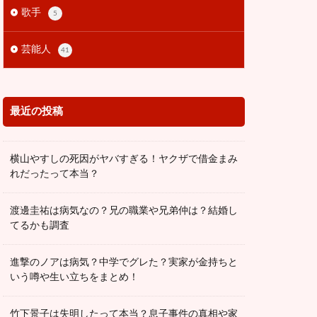
歌手
5
芸能人
41
最近の投稿
横山やすしの死因がヤバすぎる！ヤクザで借金まみ
れだったって本当？
渡邊圭祐は病気なの？兄の職業や兄弟仲は？結婚し
てるかも調査
進撃のノアは病気？中学でグレた？実家が金持ちと
いう噂や生い立ちをまとめ！
竹下景子は失明したって本当？息子事件の真相や家