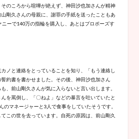
、そのころから喧嘩が絶えず、神田沙也加さんが精神
前山剛久さんの母親に、謝罪の手紙を送ったこともあ
ァニーで140万の指輪を購入し、あとはプロポーズす
元カノと連絡をとっていることを知り、「もう連絡し
の誓約書を書かせました。その後、神田沙也加さん
るも、前山剛久さんが気に入らないと言い出します。
さんを罵倒し、「〇ねよ」などの暴言を吐いていたと
んのマネージャーと3人で食事をしていたそうです。
してこの世を去っています。自死の原因は、前山剛久