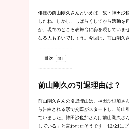
俳優の前山剛久さんといえば、故・神田沙
したね。しかし、しばらくしてから活動を
が、現在のところ表舞台に姿を現していま
なる人も多いでしょう。今回は、前山剛久
目次
1
前山
剛久
前山剛久の引退理由は？
の引
退理
由
前山剛久さんの引退理由は、神田沙也加さ
は？
ら告白される形で交際がスタートし、前山
1.1
ていました。神田沙也加さんは前山剛久さ
前山
している」と言われたそうです。12/21に
剛久