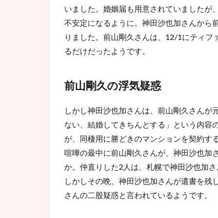
の浮
いました。婚姻届も用意されていましたが
気疑
不安定になるように。神田沙也加さんから
惑
りました。前山剛久さんは、12/1にティフ
1.2
るだけだったようです。
前山
剛久
と小
前山剛久の浮気疑惑
島み
ゆの
二股
しかし神田沙也加さんは、前山剛久さんが
疑惑
ない、結婚してきちんとする」という内容
1.3
が、同棲用に勝どきのマンションを契約す
芸能
喧嘩の最中に前山剛久さんが、神田沙也加
界引
退発
か。仲直りした2人は、札幌で神田沙也加さ
表
しかしその晩、神田沙也加さんが遺書を残
1.4
さんの二股疑惑と言われているようです。
独占
イン