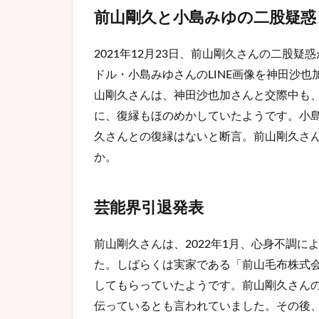
タビ
前山剛久と小島みゆの二股疑惑
ュー
2
2021年12月23日、前山剛久さんの二股
前山
ドル・小島みゆさんのLINE画像を神田沙
剛久
の実
山剛久さんは、神田沙也加さんと交際中も
家は
に、復縁もほのめかしていたようです。小島
金持
久さんとの復縁はないと断言。前山剛久さ
ちっ
て本
か。
当？
3
芸能界引退発表
前山
剛久
の経
前山剛久さんは、2022年1月、心身不調
歴と
た。しばらくは実家である「前山毛布株式
現在
を調
してもらっていたようです。前山剛久さん
査！
伝っているとも言われていました。その後、3