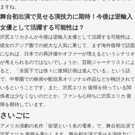
ますね。
舞台初出演で見せる演技力に期待！今後は逆輸入
女優として活躍する可能性は？
沢尻エリカさんが今後は逆輸入女優として活躍する可能性は、
彼女のアジア圏での絶大な人気に乗じて、まず海外復帰で話題
になれば、日本での再評価やオファーが増えるというシナリオ
が考えられるのではないでしょうか。芸能ジャーナリストによ
ると、「水面下では徐々に復帰計画は進んでいる」という話
で、中華圏での映画や配信系オリジナル作品などが検討されて
いるということです。また、沢尻エリカ 復帰を待っている関
係者は少なくないのだとか。ファンも心待ちに沢尻エリカ 復
帰を期待しています。
さいごに
アメリカ演劇の名作「欲望という名の電車」で、舞台初出演で
沢尻エリカ 復帰を果たします。舞台初出演で見せる演技力に