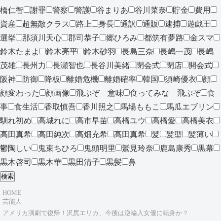
橋仁智
謝罪
警察
警護
谷まりあ
谷川菜奈
貯金
費用
資産
超無敵クラス
路上
身長
通訳
通販
逮捕
遊戯王
選挙
那須川天心
郡司恭子
郷ひろみ
都筑有夢路
金スマ
鈴木たまよ
鈴木亮平
鈴木砂羽
長島三奈
長嶋一茂
長嶋
茂雄
長州力
長瀬智也
長谷川美緒
閉会式
閉店
開会式
阪神
防御
降板
離婚危機
離婚確率
韓国
須崎優衣
顔
顔変わった
顔画像
飛ぶぞ 意味
食ってみな 飛ぶぞ
食
事
食生活
香取慎吾
香川照之
馬場ももこ
馬瓜エブリン
馴れ初め
高城れに
高市早苗
高橋ユウ
高橋愛
高橋美衣
高田真希
高田純次
高畑充希
髙田真希
髪
髪型
髪薄い
鬱陶しい
鬼束ちひろ
鬼頭明里
鷲見玲奈
鹿島康秀
黒幕
黒木啓司
黒木華
黒田清子
黒髪
鼻
検索
HOME
芸能人
アメリカ演劇で復帰！沢尻エリカ、今後は逆輸入女優に転身か？