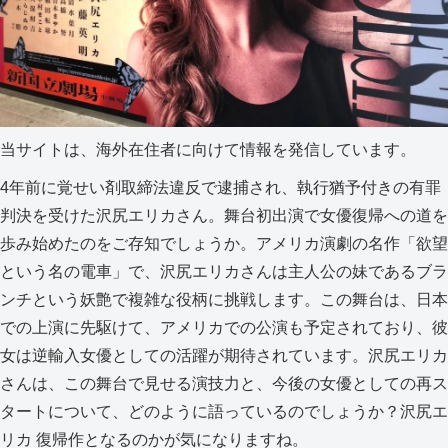
当サイトは、海外在住者に向けて情報を発信しています。
4年前に覚せい剤取締法違反で逮捕され、執行猶予付きの有罪
判決を受けた沢尻エリカさん。舞台初出演で女優復帰への道を
歩み始めたのをご存知でしょうか。アメリカ演劇の名作「欲望
という名の電車」で、沢尻エリカさんは主人公の妹であるブラ
ンチという妖艶で複雑な役柄に挑戦します。この舞台は、日本
での上演に先駆けて、アメリカでの公演も予定されており、彼
女は逆輸入女優としての活躍が期待されています。沢尻エリカ
さんは、この舞台で見せる演技力と、今後の女優としての再ス
タートについて、どのように語っているのでしょうか？沢尻エ
リカ 復帰作となるのかが気になりますね。