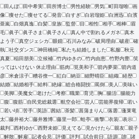
田んぼ
田中希実
田所博士
男性経験
男気
町田瑠唯
画
像
痩せた
痩せてる
発音
白すぎ
白岩瑠姫
白洲迅
白濱
亜嵐
白畑真逸
白髪
皇族
監督
目
相性
相手
相棒
眉
毛
眞子
眞子さま
眞子さん
真ん中で割れるメガネ
真木
よう子
真空ジェシカ
眼鏡
石川みなみ
破局理由
破産
確
執
社交ダンス
神田橋純
私たち結婚しました
私服
秋元
真夏
稲田朋美
立候補
竹内ゆきの
竹内由恵
竹野内豊
笑
ってはいけない 休止理由
筋肉
筧美和子
箭内夢菜
箭内道
彦
米倉涼子
糟谷僚一
紅白
納豆
細野晴臣
組織
経歴
結婚
結婚相手
給料
絶縁
総合格闘技
罵倒
美人
美味い
美脚
美魔女
老けた
考察
職業
育児
胸
腸活
腸能力
腹
腹筋
自民党総裁選
航空会社
芸人
芸能界復帰
若い
若い頃
苦手
英語
茜結
茶髪
菖蒲まりん
落選
蓬莱竜
太
藤井裕大
藤井雅博
藤里一郎
蛙亭
衝撃
衣装
表示
裁判
西村ゆか
西野未姫
見えてる
見かけたら
親友
親子
解散
解雇
記者会見
評価
評判
試合前日
語源
誰
諸