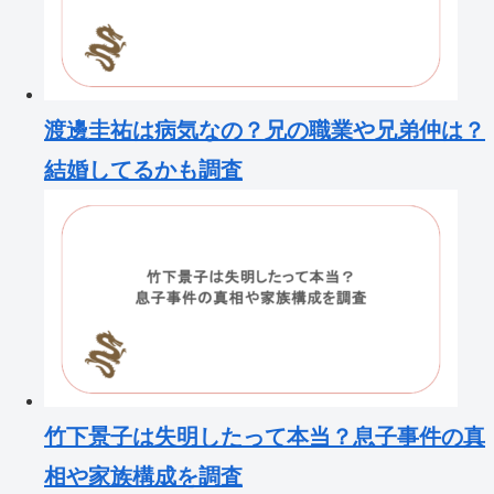
渡邊圭祐は病気なの？兄の職業や兄弟仲は？
結婚してるかも調査
竹下景子は失明したって本当？息子事件の真
相や家族構成を調査