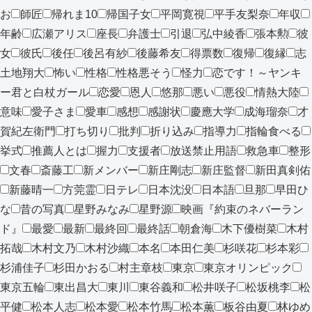
お
師匠
帰れま10
帰国子女
平岡寛視
平手友梨奈
年収
年齢
広瀬アリス
座長
弁護士
引退
弘中綾香
張本勲
彼
女
彼氏
後任
後呂有紗
後藤希友
得票数
復帰
復縁
志
土地翔大
怖い
性格
性格悪そう
怪力
恋です！～ヤンキ
ー君と白杖ガール
恋愛
恩人
悠那
悪い
悪役
情熱大陸
意味
愛子さま
愛車
感想
感謝状
慶應大学
成海瑠奈
才
賀紀左衛門
打ち切り
批判
折り込み
指導力
指輪食べる
挙式
推薦人とは
握力
支援者
放送禁止用語
救急車
整形
文春
斎藤工
新メンバー
新庄剛志
新庄監督
新田真剣佑
新藤晴一
方莞霊
日テレ
日本沈没
日本語
旦那
早田ひ
な
昔の写真
星野みなみ
星野源
映画『約束のネバーラン
ド』
最愛
最新
最終回
最終話
朝倉海
木下優樹菜
木村
拓哉
木村文乃
木村沙織
本名
本田仁美
杉咲花
杉本彩
杉浦佳子
杉田かおる
村主章枝
東京
東京オリンピック
東京五輪
東出昌大
東川
東谷義和
松井咲子
松坂桃李
松
平健
松本人志
松本愛
松本竹馬
松本薫
板谷由夏
林ゆめ