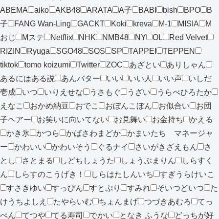
ABEMA
aiko
AKB48
ARATA
A子
BABI
bish
BPO
B
子
FANG Wan-Ling
GACKT
Koki
kreva
M-1
MISIA
M
おじ
Mステ
Netflix
NHK
NMB48
NY
OL
Red Velvet
RIZIN
Ryuga
SGO48
SOS
SP
TAPPEI
TEPPEN
tiktok
tomo koizumi
Twitter
ZOC
あざとい
ありしゃん
あるにはある説
あんバター
いい
いい人
いい声
いしだ
壱成
いつ
いりえせな
うさもぐ
うざい
うらべひろたか
えなこ
おかめ納豆
おでこ
おぼんこぼん
お似合い
お団
子ヘアー
お笑いに向いてない
お見舞い
お金持ち
かえる
かき氷
かつら
かばさわまどか
かまいたち マネージャ
ー
かわいい
かわいそう
ぐるナイ
さいがきざえもん
さ
とし
さとまる
しどちしょうた
しょうぶまりん
しらすく
ん
しらすのこうげき！
しらはたしんいち
すぎうらけいこ
すさきゆい
すっぴん
すとぷり
すみれ
そいつどいつ
た
けうちよしえ
たやらいむ
ちょんまげ
つづきあむろ
てっ
ぺん
てつや
てる寿司
でかい
となき ふうな
どっちが好