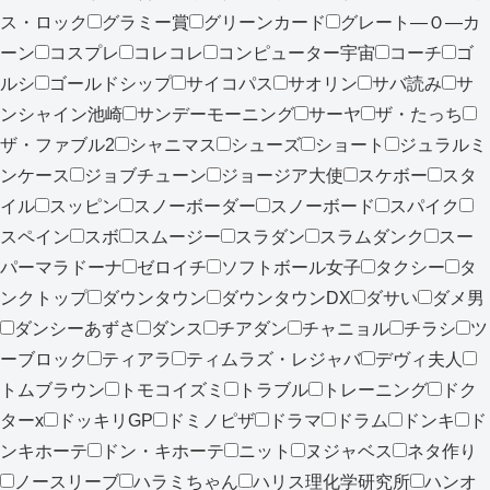
ス・ロック
グラミー賞
グリーンカード
グレート―Ｏ―カ
ーン
コスプレ
コレコレ
コンピューター宇宙
コーチ
ゴ
ルシ
ゴールドシップ
サイコパス
サオリン
サバ読み
サ
ンシャイン池崎
サンデーモーニング
サーヤ
ザ・たっち
ザ・ファブル2
シャニマス
シューズ
ショート
ジュラルミ
ンケース
ジョブチューン
ジョージア大使
スケボー
スタ
イル
スッピン
スノーボーダー
スノーボード
スパイク
スペイン
スボ
スムージー
スラダン
スラムダンク
スー
パーマラドーナ
ゼロイチ
ソフトボール女子
タクシー
タ
ンクトップ
ダウンタウン
ダウンタウンDX
ダサい
ダメ男
ダンシーあずさ
ダンス
チアダン
チャニョル
チラシ
ツ
ーブロック
ティアラ
ティムラズ・レジャバ
デヴィ夫人
トムブラウン
トモコイズミ
トラブル
トレーニング
ドク
ターx
ドッキリGP
ドミノピザ
ドラマ
ドラム
ドンキ
ド
ンキホーテ
ドン・キホーテ
ニット
ヌジャベス
ネタ作り
ノースリーブ
ハラミちゃん
ハリス理化学研究所
ハンオ