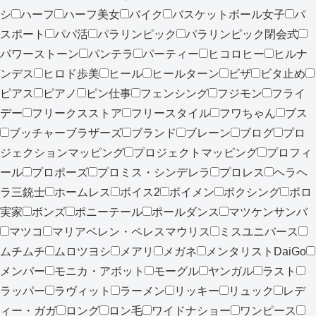
シ
ハーフ
ハーフ美女
バイク
バスケットボール女子
パ
スポート
パパ活
パラリンピック
パラリンピック閉会式
パワーストーン
パンテラ
パーティー
ヒコロヒー
ヒルナ
ンデス
ヒロド歩美
ヒール
ヒールターン
ビザ
ビタ止め
ピアス
ピアノ
ピン仕事
フェンシング
フジモン
フライ
デー
フリークスストア
フリースタイル
フワちゃん
ブス
ブッチャーブラザーズ
ブランド
ブレーン
ブログ
プロ
ジェクションマッピング
プロジェクトマッピング
プロフィ
ール
プロポーズ
プロミス・シンデレラ
プロレス
ヘラヘ
ラ三銃士
ホームレス
ボイス2
ボイメン
ボクシング
ボロ
実家
ボンズ
ポニーテール
ポールダンス
マツケンサンバ
マツコ
マリアベレン・ペレスマウリス
ミスユニバース
ムチムチ
ムロツヨシ
メアリ
メガネ
メンタリストDaiGo
メンバー
モニカ・アボット
モーグル
ヤンガル
ラスト
ラッパー
ラヴィット
ラーメン
リッキー
リュック
レデ
ィー・ガガ
ロング
ロン毛
ワイドナショー
ワンピース