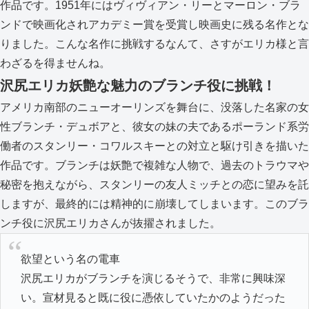
作品です。1951年にはヴィヴィアン・リーとマーロン・ブラ
ンドで映画化されアカデミー賞を受賞し映画史に残る名作とな
りました。こんな名作に挑戦するなんて、さすがエリカ様と言
わざるを得ませんね。
沢尻エリカ妖艶な魅力のブランチ役に挑戦！
アメリカ南部のニューオーリンズを舞台に、没落した名家の女
性ブランチ・デュボアと、彼女の妹の夫であるポーランド系労
働者のスタンリー・コワルスキーとの対立と駆け引きを描いた
作品です。ブランチは妖艶で複雑な人物で、過去のトラウマや
秘密を抱えながら、スタンリーの友人ミッチとの恋に望みを託
しますが、最終的には精神的に崩壊してしまいます。このブラ
ンチ役に沢尻エリカさんが抜擢されました。
欲望という名の電車
沢尻エリカがブランチを演じるそうで、非常に興味深
い。宣材見ると既に役に憑依していたかのようだった