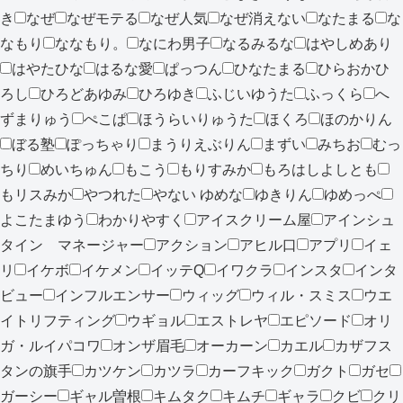
き
なぜ
なぜモテる
なぜ人気
なぜ消えない
なたまる
な
なもり
ななもり。
なにわ男子
なるみるな
はやしめあり
はやたひな
はるな愛
ぱっつん
ひなたまる
ひらおかひ
ろし
ひろどあゆみ
ひろゆき
ふじいゆうた
ふっくら
へ
ずまりゅう
ぺこぱ
ほうらいりゅうた
ほくろ
ほのかりん
ぼる塾
ぽっちゃり
まうりえぶりん
まずい
みちお
むっ
ちり
めいちゅん
もこう
もりすみか
もろはしよしとも
もリスみか
やつれた
やない ゆめな
ゆきりん
ゆめっぺ
よこたまゆう
わかりやすく
アイスクリーム屋
アインシュ
タイン マネージャー
アクション
アヒル口
アプリ
イェ
リ
イケボ
イケメン
イッテQ
イワクラ
インスタ
インタ
ビュー
インフルエンサー
ウィッグ
ウィル・スミス
ウエ
イトリフティング
ウギョル
エストレヤ
エピソード
オリ
ガ・ルイパコワ
オンザ眉毛
オーカーン
カエル
カザフス
タンの旗手
カツケン
カツラ
カーフキック
ガクト
ガセ
ガーシー
ギャル曽根
キムタク
キムチ
ギャラ
クビ
クリ