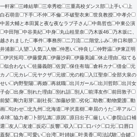
一軒家
三峰結華
三幸秀稔
三重高校ダンス部
上手い
上
白石萌音
下手
不仲
不倫
不破聖衣来
世良教授
中孝介
中居大輔と本田翼と夜な夜なラブ子さん
中島哲也
中東公演
中田翔
中谷美紀
中身
丸山桂里奈
乃木坂46
乃木坂に、
越されました
事件
事務所
二刀流
二階堂ふみ
井口和朋
井浦新
人望
人気
人物
仲悪い
仲良し
仲野温
伊東正明
伊沢拓司
伊藤愛真
伊藤沙莉
伊藤美誠
休止理由
似てる
似合わない
佐藤義朗
佐賀
保住有哉
倉科カナ
借金
元
カノ
元カレ
元ヤクザ
元彼
光の粒
入江聖奈
全部大泉の
せい
内野聖陽
再婚
再就職
出川ガール
出川哲郎
出川女
子会
出身
別れた理由
別れ話
別人
前澤友作
前田敦子
前髪
剛力彩芽
副社長
加藤紗里
劣化
助教
動物愛護
動
画
匂わせ
北九州
北海道
半沢直樹
卑屈のうた
卒アル
卓球
協力者
卜部弘嵩
原因
原日出子
厳しい
参院山口補
選
友人
友達
反応
反響
収入
口
口パク
口元
口唇口
蓋裂
口角
可愛い
台湾
叶姉妹
叶美香
司法試験
合鍵