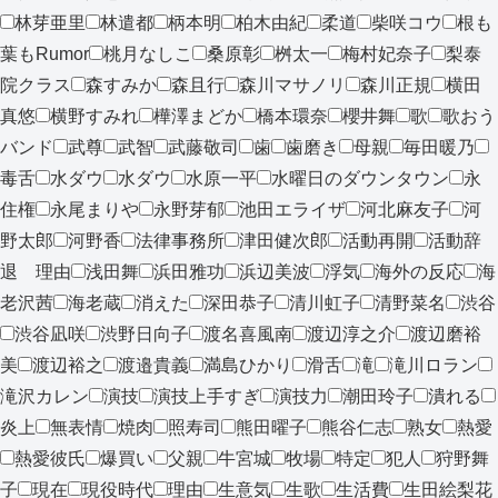
林芽亜里
林遣都
柄本明
柏木由紀
柔道
柴咲コウ
根も
葉もRumor
桃月なしこ
桑原彰
桝太一
梅村妃奈子
梨泰
院クラス
森すみか
森且行
森川マサノリ
森川正規
横田
真悠
横野すみれ
樺澤まどか
橋本環奈
櫻井舞
歌
歌おう
バンド
武尊
武智
武藤敬司
歯
歯磨き
母親
毎田暖乃
毒舌
水ダウ
水ダウ
水原一平
水曜日のダウンタウン
永
住権
永尾まりや
永野芽郁
池田エライザ
河北麻友子
河
野太郎
河野香
法律事務所
津田健次郎
活動再開
活動辞
退 理由
浅田舞
浜田雅功
浜辺美波
浮気
海外の反応
海
老沢茜
海老蔵
消えた
深田恭子
清川虹子
清野菜名
渋谷
渋谷凪咲
渋野日向子
渡名喜風南
渡辺淳之介
渡辺磨裕
美
渡辺裕之
渡邉貴義
満島ひかり
滑舌
滝
滝川ロラン
滝沢カレン
演技
演技上手すぎ
演技力
潮田玲子
潰れる
炎上
無表情
焼肉
照寿司
熊田曜子
熊谷仁志
熟女
熱愛
熱愛彼氏
爆買い
父親
牛宮城
牧場
特定
犯人
狩野舞
子
現在
現役時代
理由
生意気
生歌
生活費
生田絵梨花