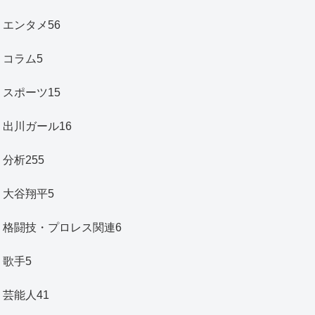
エンタメ
56
コラム
5
スポーツ
15
出川ガール
16
分析
255
大谷翔平
5
格闘技・プロレス関連
6
歌手
5
芸能人
41