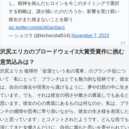
し。精神を病んだヒロインを今このタイミングで選択
する戦略は、誰が描いたのだろうか。影響を受け易い
彼女がまた病まないことを願う
pic.twitter.com/qUk0an0ao1
— ショコラ (@lechocolat514)
November 7, 2023
沢尻エリカのブロードウェイ3大賞受賞作に挑む
意気込みは？
沢尻エリカ 復帰作「欲望という名の電車」のブランチ役につ
いて「私にとって、ブランチはとても魅力的な役柄です。彼女
は、自分の過去や現実から逃げるように、夢や幻想の中に生き
ています。でも、それは彼女の弱さや脆さの裏返しでもあると
思います。彼女の心の奥底にあるものは何なのか。私は、ブラ
ンチの感情や思考に寄り添いながら、彼女の生き様を表現した
いと思っています」とコメントされたようです。どんな役でも
演じてきた女優さんだけに、自信に満ちた思いを寄せられてい