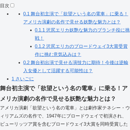
目次
0.1
舞台初主演で「欲望という名の電車」に乗る！
アメリカ演劇の名作で見せる妖艶な魅力とは？
0.1.1
沢尻エリカ妖艶な魅力のブランチ役に挑
戦！
0.1.2
沢尻エリカのブロードウェイ3大賞受賞
作に挑む意気込みは？
0.2
舞台初出演で見せる演技力に期待！今後は逆輸
入女優として活躍する可能性は？
1
さいごに
舞台初主演で「欲望という名の電車」に乗る！ア
メリカ演劇の名作で見せる妖艶な魅力とは？
アメリカ演劇「欲望という名の電車」とは劇作家テネシー・ウ
ィリアムズの名作で、1947年にブロードウェイで初演され、
ピューリッツア賞を含むブロードウェイ3大賞を同時受賞した