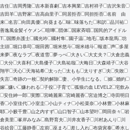
吉住
吉岡秀隆
吉本新喜劇
吉本興業
吉村祥子
吉沢朱音
吉田羊
吉野家
吉高由里子
同居拒否
同担拒否
名前 由
来
名言
向田真優
向葵まる
味
味落ちた
和訳
品川祐
善逸風金髪イケメン
喧嘩
団体
国家斉唱
国民的アイドル
T
国際弁護士
國光吟
國村隼
園子温
地毛
坂本龍馬
坊
主頭
堀口恭司
堀田茜
堀米悠斗
堀米雄斗
報道
声
多屋
来夢
夜なラブ
夜道雪
夢っぺ
大きい
大丈夫？
大倉忠義
大分
大喜利
大島優子
大島祐哉
大晦日
大森靖子
大谷
翔平
天心
天海祐希
太った
太もも
太りすぎ
夫
失敗
失言
奇跡の一枚
契約解除
妻、小学生になる。
娘
婚約
嫁
嫌い
嫌われる
子役
子育て
孤狼の血 LEVEL2
宅飲み
安住紳一郎
実際
宮崎麗果
宮崎麗香
宮迫博之
寺田明日
香
小室佳代
小室圭
小山ティナ
小松菜奈
小林豊
小林麻
耶
小籔千豊
山之内すず
山口智子
山本望叶
岡田奈々
岩
倉美里
峯岸みなみ
島野育夫
川井友香子
川村あんり
川
谷絵音
工藤静香
左前
巫まろ
差し入れ
布袋寅泰
希水し