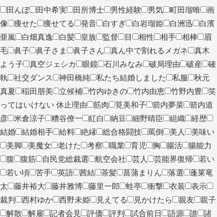
田んぼ
田中希実
田所博士
男性経験
男気
町田瑠唯
画
像
痩せた
痩せてる
発音
白すぎ
白岩瑠姫
白洲迅
白濱
亜嵐
白畑真逸
白髪
皇族
監督
目
相性
相手
相棒
眉
毛
眞子
眞子さま
眞子さん
真ん中で割れるメガネ
真木
よう子
真空ジェシカ
眼鏡
石川みなみ
破局理由
破産
確
執
社交ダンス
神田橋純
私たち結婚しました
私服
秋元
真夏
稲田朋美
立候補
竹内ゆきの
竹内由恵
竹野内豊
笑
ってはいけない 休止理由
筋肉
筧美和子
箭内夢菜
箭内道
彦
米倉涼子
糟谷僚一
紅白
納豆
細野晴臣
組織
経歴
結婚
結婚相手
給料
絶縁
総合格闘技
罵倒
美人
美味い
美脚
美魔女
老けた
考察
職業
育児
胸
腸活
腸能力
腹
腹筋
自民党総裁選
航空会社
芸人
芸能界復帰
若い
若い頃
苦手
英語
茜結
茶髪
菖蒲まりん
落選
蓬莱竜
太
藤井裕大
藤井雅博
藤里一郎
蛙亭
衝撃
衣装
表示
裁判
西村ゆか
西野未姫
見えてる
見かけたら
親友
親子
解散
解雇
記者会見
評価
評判
試合前日
語源
誰
諸