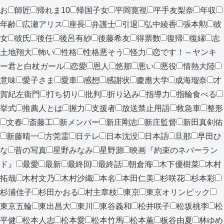
お
師匠
帰れま10
帰国子女
平岡寛視
平手友梨奈
年収
年齢
広瀬アリス
座長
弁護士
引退
弘中綾香
張本勲
彼
女
彼氏
後任
後呂有紗
後藤希友
得票数
復帰
復縁
志
土地翔大
怖い
性格
性格悪そう
怪力
恋です！～ヤンキ
ー君と白杖ガール
恋愛
恩人
悠那
悪い
悪役
情熱大陸
意味
愛子さま
愛車
感想
感謝状
慶應大学
成海瑠奈
才
賀紀左衛門
打ち切り
批判
折り込み
指導力
指輪食べる
挙式
推薦人とは
握力
支援者
放送禁止用語
救急車
整形
文春
斎藤工
新メンバー
新庄剛志
新庄監督
新田真剣佑
新藤晴一
方莞霊
日テレ
日本沈没
日本語
旦那
早田ひ
な
昔の写真
星野みなみ
星野源
映画『約束のネバーラン
ド』
最愛
最新
最終回
最終話
朝倉海
木下優樹菜
木村
拓哉
木村文乃
木村沙織
本名
本田仁美
杉咲花
杉本彩
杉浦佳子
杉田かおる
村主章枝
東京
東京オリンピック
東京五輪
東出昌大
東川
東谷義和
松井咲子
松坂桃李
松
平健
松本人志
松本愛
松本竹馬
松本薫
板谷由夏
林ゆめ