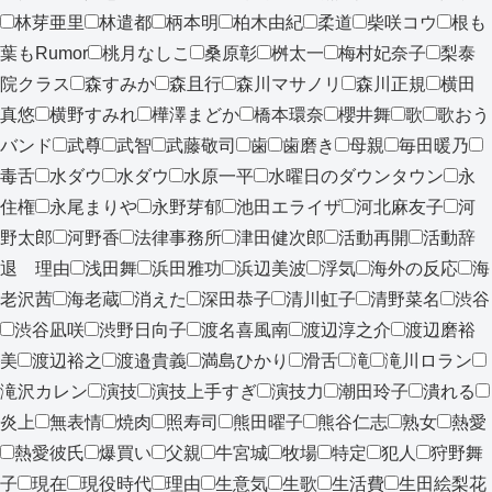
林芽亜里
林遣都
柄本明
柏木由紀
柔道
柴咲コウ
根も
葉もRumor
桃月なしこ
桑原彰
桝太一
梅村妃奈子
梨泰
院クラス
森すみか
森且行
森川マサノリ
森川正規
横田
真悠
横野すみれ
樺澤まどか
橋本環奈
櫻井舞
歌
歌おう
バンド
武尊
武智
武藤敬司
歯
歯磨き
母親
毎田暖乃
毒舌
水ダウ
水ダウ
水原一平
水曜日のダウンタウン
永
住権
永尾まりや
永野芽郁
池田エライザ
河北麻友子
河
野太郎
河野香
法律事務所
津田健次郎
活動再開
活動辞
退 理由
浅田舞
浜田雅功
浜辺美波
浮気
海外の反応
海
老沢茜
海老蔵
消えた
深田恭子
清川虹子
清野菜名
渋谷
渋谷凪咲
渋野日向子
渡名喜風南
渡辺淳之介
渡辺磨裕
美
渡辺裕之
渡邉貴義
満島ひかり
滑舌
滝
滝川ロラン
滝沢カレン
演技
演技上手すぎ
演技力
潮田玲子
潰れる
炎上
無表情
焼肉
照寿司
熊田曜子
熊谷仁志
熟女
熱愛
熱愛彼氏
爆買い
父親
牛宮城
牧場
特定
犯人
狩野舞
子
現在
現役時代
理由
生意気
生歌
生活費
生田絵梨花