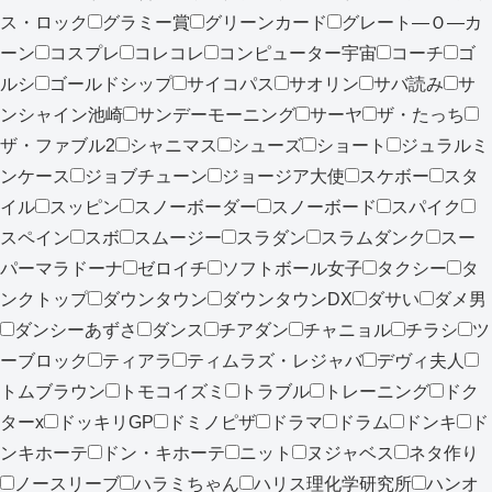
ス・ロック
グラミー賞
グリーンカード
グレート―Ｏ―カ
ーン
コスプレ
コレコレ
コンピューター宇宙
コーチ
ゴ
ルシ
ゴールドシップ
サイコパス
サオリン
サバ読み
サ
ンシャイン池崎
サンデーモーニング
サーヤ
ザ・たっち
ザ・ファブル2
シャニマス
シューズ
ショート
ジュラルミ
ンケース
ジョブチューン
ジョージア大使
スケボー
スタ
イル
スッピン
スノーボーダー
スノーボード
スパイク
スペイン
スボ
スムージー
スラダン
スラムダンク
スー
パーマラドーナ
ゼロイチ
ソフトボール女子
タクシー
タ
ンクトップ
ダウンタウン
ダウンタウンDX
ダサい
ダメ男
ダンシーあずさ
ダンス
チアダン
チャニョル
チラシ
ツ
ーブロック
ティアラ
ティムラズ・レジャバ
デヴィ夫人
トムブラウン
トモコイズミ
トラブル
トレーニング
ドク
ターx
ドッキリGP
ドミノピザ
ドラマ
ドラム
ドンキ
ド
ンキホーテ
ドン・キホーテ
ニット
ヌジャベス
ネタ作り
ノースリーブ
ハラミちゃん
ハリス理化学研究所
ハンオ