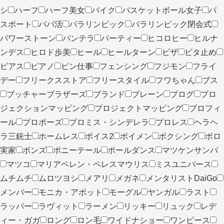
シ
ハーフ
ハーフ美女
バイク
バスケットボール女子
パ
スポート
パパ活
パラリンピック
パラリンピック閉会式
パワーストーン
パンテラ
パーティー
ヒコロヒー
ヒルナ
ンデス
ヒロド歩美
ヒール
ヒールターン
ビザ
ビタ止め
ピアス
ピアノ
ピン仕事
フェンシング
フジモン
フライ
デー
フリークスストア
フリースタイル
フワちゃん
ブス
ブッチャーブラザーズ
ブランド
ブレーン
ブログ
プロ
ジェクションマッピング
プロジェクトマッピング
プロフィ
ール
プロポーズ
プロミス・シンデレラ
プロレス
ヘラヘ
ラ三銃士
ホームレス
ボイス2
ボイメン
ボクシング
ボロ
実家
ボンズ
ポニーテール
ポールダンス
マツケンサンバ
マツコ
マリアベレン・ペレスマウリス
ミスユニバース
ムチムチ
ムロツヨシ
メアリ
メガネ
メンタリストDaiGo
メンバー
モニカ・アボット
モーグル
ヤンガル
ラスト
ラッパー
ラヴィット
ラーメン
リッキー
リュック
レデ
ィー・ガガ
ロング
ロン毛
ワイドナショー
ワンピース