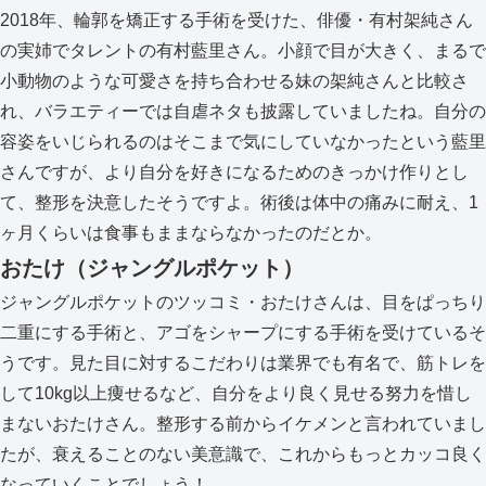
2018年、輪郭を矯正する手術を受けた、俳優・有村架純さん
の実姉でタレントの有村藍里さん。小顔で目が大きく、まるで
小動物のような可愛さを持ち合わせる妹の架純さんと比較さ
れ、バラエティーでは自虐ネタも披露していましたね。自分の
容姿をいじられるのはそこまで気にしていなかったという藍里
さんですが、より自分を好きになるためのきっかけ作りとし
て、整形を決意したそうですよ。術後は体中の痛みに耐え、1
ヶ月くらいは食事もままならなかったのだとか。
おたけ（ジャングルポケット）
ジャングルポケットのツッコミ・おたけさんは、目をぱっちり
二重にする手術と、アゴをシャープにする手術を受けているそ
うです。見た目に対するこだわりは業界でも有名で、筋トレを
して10kg以上痩せるなど、自分をより良く見せる努力を惜し
まないおたけさん。整形する前からイケメンと言われていまし
たが、衰えることのない美意識で、これからもっとカッコ良く
なっていくことでしょう！