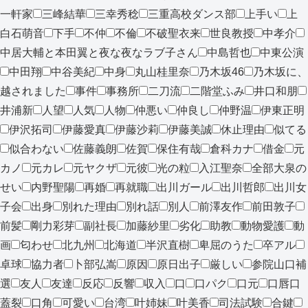
一軒家
三峰結華
三幸秀稔
三重高校ダンス部
上手い
上
白石萌音
下手
不仲
不倫
不破聖衣来
世良教授
中孝介
中居大輔と本田翼と夜な夜なラブ子さん
中島哲也
中東公演
中田翔
中谷美紀
中身
丸山桂里奈
乃木坂46
乃木坂に、
越されました
事件
事務所
二刀流
二階堂ふみ
井口和朋
井浦新
人望
人気
人物
仲悪い
仲良し
仲野温
伊東正明
伊沢拓司
伊藤愛真
伊藤沙莉
伊藤美誠
休止理由
似てる
似合わない
佐藤義朗
佐賀
保住有哉
倉科カナ
借金
元
カノ
元カレ
元ヤクザ
元彼
光の粒
入江聖奈
全部大泉の
せい
内野聖陽
再婚
再就職
出川ガール
出川哲郎
出川女
子会
出身
別れた理由
別れ話
別人
前澤友作
前田敦子
前髪
剛力彩芽
副社長
加藤紗里
劣化
助教
動物愛護
動
画
匂わせ
北九州
北海道
半沢直樹
卑屈のうた
卒アル
卓球
協力者
卜部弘嵩
原因
原日出子
厳しい
参院山口補
選
友人
友達
反応
反響
収入
口
口パク
口元
口唇口
蓋裂
口角
可愛い
台湾
叶姉妹
叶美香
司法試験
合鍵