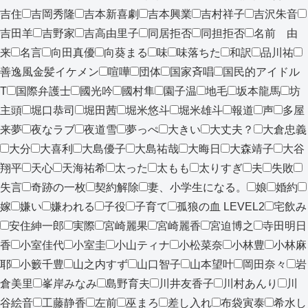
吉住
吉岡秀隆
吉本新喜劇
吉本興業
吉村祥子
吉沢朱音
吉田羊
吉野家
吉高由里子
同居拒否
同担拒否
名前 由
来
名言
向田真優
向葵まる
味
味落ちた
和訳
品川祐
善逸風金髪イケメン
喧嘩
団体
国家斉唱
国民的アイドル
T
国際弁護士
國光吟
國村隼
園子温
地毛
坂本龍馬
坊
主頭
堀口恭司
堀田茜
堀米悠斗
堀米雄斗
報道
声
多屋
来夢
夜なラブ
夜道雪
夢っぺ
大きい
大丈夫？
大倉忠義
大分
大喜利
大島優子
大島祐哉
大晦日
大森靖子
大谷
翔平
天心
天海祐希
太った
太もも
太りすぎ
夫
失敗
失言
奇跡の一枚
契約解除
妻、小学生になる。
娘
婚約
嫁
嫌い
嫌われる
子役
子育て
孤狼の血 LEVEL2
宅飲み
安住紳一郎
実際
宮崎麗果
宮崎麗香
宮迫博之
寺田明日
香
小室佳代
小室圭
小山ティナ
小松菜奈
小林豊
小林麻
耶
小籔千豊
山之内すず
山口智子
山本望叶
岡田奈々
岩
倉美里
峯岸みなみ
島野育夫
川井友香子
川村あんり
川
谷絵音
工藤静香
左前
巫まろ
差し入れ
布袋寅泰
希水し