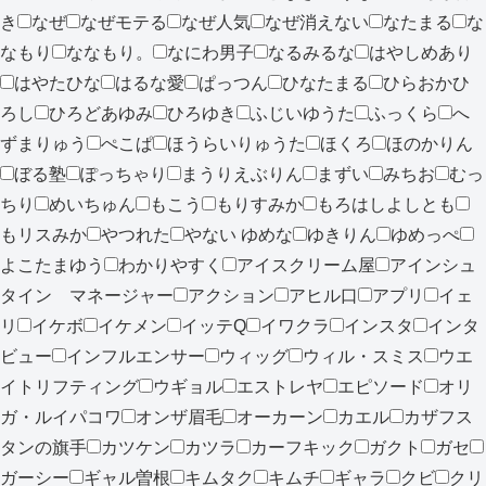
き
なぜ
なぜモテる
なぜ人気
なぜ消えない
なたまる
な
なもり
ななもり。
なにわ男子
なるみるな
はやしめあり
はやたひな
はるな愛
ぱっつん
ひなたまる
ひらおかひ
ろし
ひろどあゆみ
ひろゆき
ふじいゆうた
ふっくら
へ
ずまりゅう
ぺこぱ
ほうらいりゅうた
ほくろ
ほのかりん
ぼる塾
ぽっちゃり
まうりえぶりん
まずい
みちお
むっ
ちり
めいちゅん
もこう
もりすみか
もろはしよしとも
もリスみか
やつれた
やない ゆめな
ゆきりん
ゆめっぺ
よこたまゆう
わかりやすく
アイスクリーム屋
アインシュ
タイン マネージャー
アクション
アヒル口
アプリ
イェ
リ
イケボ
イケメン
イッテQ
イワクラ
インスタ
インタ
ビュー
インフルエンサー
ウィッグ
ウィル・スミス
ウエ
イトリフティング
ウギョル
エストレヤ
エピソード
オリ
ガ・ルイパコワ
オンザ眉毛
オーカーン
カエル
カザフス
タンの旗手
カツケン
カツラ
カーフキック
ガクト
ガセ
ガーシー
ギャル曽根
キムタク
キムチ
ギャラ
クビ
クリ