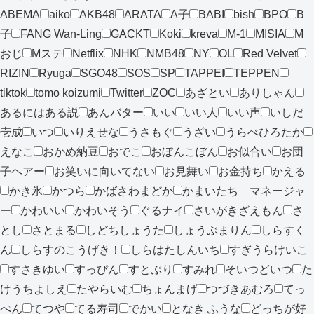
ABEMA
aiko
AKB48
ARATA
A子
BABI
bish
BPO
B
子
FANG Wan-Ling
GACKT
Koki
kreva
M-1
MISIA
M
おじ
Mステ
Netflix
NHK
NMB48
NY
OL
Red Velvet
RIZIN
Ryuga
SGO48
SOS
SP
TAPPEI
TEPPEN
tiktok
tomo koizumi
Twitter
ZOC
あざとい
ありしゃん
あるにはある説
あんバター
いい
いい人
いい声
いしだ
壱成
いつ
いりえせな
うさもぐ
うざい
うらべひろたか
えなこ
おかめ納豆
おでこ
おぼんこぼん
お似合い
お団
子ヘアー
お笑いに向いてない
お見舞い
お金持ち
かえる
かき氷
かつら
かばさわまどか
かまいたち マネージャ
ー
かわいい
かわいそう
ぐるナイ
さいがきざえもん
さ
とし
さとまる
しどちしょうた
しょうぶまりん
しらすく
ん
しらすのこうげき！
しらはたしんいち
すぎうらけいこ
すさきゆい
すっぴん
すとぷり
すみれ
そいつどいつ
た
けうちよしえ
たやらいむ
ちょんまげ
つづきあむろ
てっ
ぺん
てつや
てる寿司
でかい
となき ふうな
どっちが好