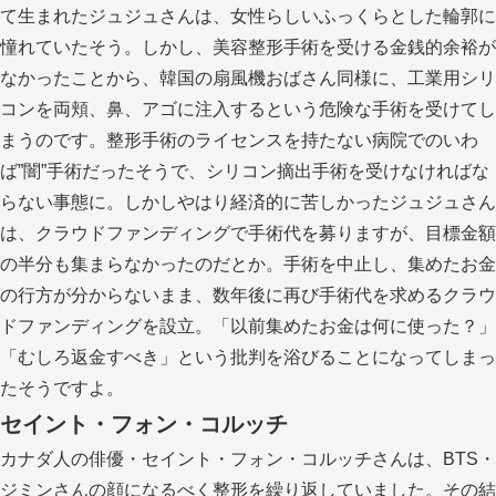
て生まれたジュジュさんは、女性らしいふっくらとした輪郭に
憧れていたそう。しかし、美容整形手術を受ける金銭的余裕が
なかったことから、韓国の扇風機おばさん同様に、工業用シリ
コンを両頬、鼻、アゴに注入するという危険な手術を受けてし
まうのです。整形手術のライセンスを持たない病院でのいわ
ば”闇”手術だったそうで、シリコン摘出手術を受けなければな
らない事態に。しかしやはり経済的に苦しかったジュジュさん
は、クラウドファンディングで手術代を募りますが、目標金額
の半分も集まらなかったのだとか。手術を中止し、集めたお金
の行方が分からないまま、数年後に再び手術代を求めるクラウ
ドファンディングを設立。「以前集めたお金は何に使った？」
「むしろ返金すべき」という批判を浴びることになってしまっ
たそうですよ。
セイント・フォン・コルッチ
カナダ人の俳優・セイント・フォン・コルッチさんは、BTS・
ジミンさんの顔になるべく整形を繰り返していました。その結