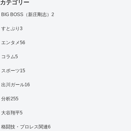
カテゴリー
BIG BOSS（新庄剛志）
2
すとぷり
3
エンタメ
56
コラム
5
スポーツ
15
出川ガール
16
分析
255
大谷翔平
5
格闘技・プロレス関連
6