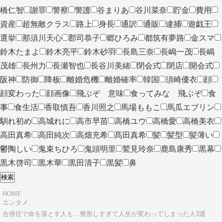
橋仁智
謝罪
警察
警護
谷まりあ
谷川菜奈
貯金
費用
資産
超無敵クラス
路上
身長
通訳
通販
逮捕
遊戯王
選挙
那須川天心
郡司恭子
郷ひろみ
都筑有夢路
金スマ
鈴木たまよ
鈴木亮平
鈴木砂羽
長島三奈
長嶋一茂
長嶋
茂雄
長州力
長瀬智也
長谷川美緒
閉会式
閉店
開会式
阪神
防御
降板
離婚危機
離婚確率
韓国
須崎優衣
顔
顔変わった
顔画像
飛ぶぞ 意味
食ってみな 飛ぶぞ
食
事
食生活
香取慎吾
香川照之
馬場ももこ
馬瓜エブリン
馴れ初め
高城れに
高市早苗
高橋ユウ
高橋愛
高橋美衣
高田真希
高田純次
高畑充希
髙田真希
髪
髪型
髪薄い
鬱陶しい
鬼束ちひろ
鬼頭明里
鷲見玲奈
鹿島康秀
黒幕
黒木啓司
黒木華
黒田清子
黒髪
鼻
検索
HOME
エンタメ
合併症で命を落とす人も…整形しすぎて人生が変わってしまった人3選