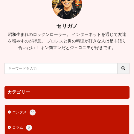
梨泰院クラス
森すみか
森且行
森川マサノリ
森川正規
横田真悠
横野すみれ
樺澤まどか
橋本環奈
櫻井舞
歌
歌おうバンド
武尊
セリガノ
武智
武藤敬司
歯
歯磨き
母親
昭和生まれのロックンローラー。 インターネットを通じて友達
毎田暖乃
毒舌
水ダウ
水ダウ
水原一平
を増やすのが得意。 プロレスと男の料理が好きな人は是非語り
水曜日のダウンタウン
永住権
永尾まりや
合いたい！ キン肉マンだとジェロニモが好きです。
永野芽郁
池田エライザ
河北麻友子
河野太郎
河野香
法律事務所
津田健次郎
活動再開
活動辞退 理由
浅田舞
浜田雅功
浜辺美波
浮気
海外の反応
海老沢茜
海老蔵
消えた
深田恭子
清川虹子
清野菜名
カテゴリー
渋谷
渋谷凪咲
渋野日向子
渡名喜風南
渡辺淳之介
渡辺磨裕美
渡辺裕之
渡邉貴義
エンタメ
56
満島ひかり
滑舌
滝
滝川ロラン
滝沢カレン
演技
演技上手すぎ
演技力
コラム
5