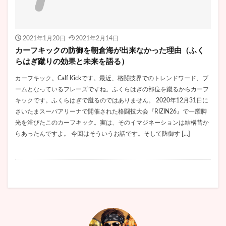
救急車
整形
文春
斎藤工
新メンバー
新庄剛志
新庄監督
新田真剣佑
新藤晴一
方莞霊
日テレ
日本沈没
日本語
旦那
2021年1月20日
2021年2月14日
早田ひな
昔の写真
星野みなみ
星野源
カーフキックの防御を朝倉海が出来なかった理由（ふく
らはぎ蹴りの効果と未来を語る）
映画『約束のネバーランド』
最愛
最新
最終回
最終話
朝倉海
木下優樹菜
カーフキック。Calf Kickです。最近、格闘技界でのトレンドワード、ブ
ームとなっているフレーズですね。ふくらはぎの部位を蹴るからカーフ
木村拓哉
木村文乃
木村沙織
本名
キックです。ふくらはぎで蹴るのではありません。 2020年12月31日に
本田仁美
杉咲花
杉本彩
杉浦佳子
さいたまスーパアリーナで開催された格闘技大会『RIZIN26』で一躍脚
杉田かおる
村主章枝
東京
東京オリンピック
光を浴びたこのカーフキック。実は、そのイマジネーションは結構昔か
らあったんですよ。 今回はそういうお話です。そして防御す […]
東京五輪
東出昌大
東川
東谷義和
松井咲子
松坂桃李
松平健
松本人志
松本愛
松本竹馬
松本薫
板谷由夏
林ゆめ
林芽亜里
林遣都
柄本明
柏木由紀
柔道
柴咲コウ
根も葉もRumor
桃月なしこ
桑原彰
桝太一
梅村妃奈子