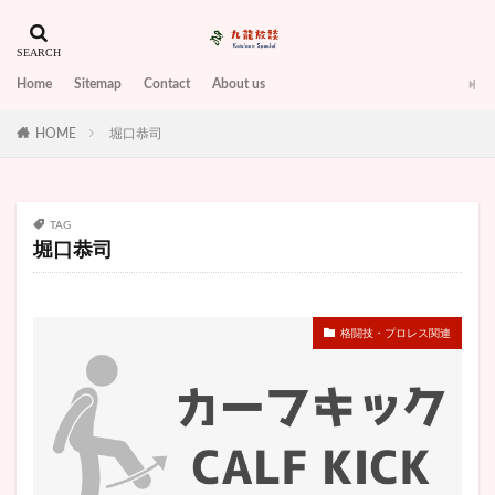
山口智子
山本望叶
岡田奈々
岩倉美里
峯岸みなみ
島野育夫
川井友香子
川村あんり
川谷絵音
工藤静香
左前
巫まろ
Home
Sitemap
Contact
About us
差し入れ
布袋寅泰
希水しお
師匠
HOME
帰れま10
堀口恭司
帰国子女
平岡寛視
平手友梨奈
年収
年齢
広瀬アリス
座長
弁護士
引退
弘中綾香
張本勲
彼女
彼氏
TAG
後任
後呂有紗
後藤希友
得票数
復帰
堀口恭司
復縁
志土地翔大
怖い
性格
性格悪そう
怪力
恋です！～ヤンキー君と白杖ガール
恋愛
恩人
悠那
悪い
悪役
情熱大陸
格闘技・プロレス関連
意味
愛子さま
愛車
感想
感謝状
慶應大学
成海瑠奈
才賀紀左衛門
打ち切り
批判
折り込み
指導力
指輪食べる
挙式
推薦人とは
握力
支援者
放送禁止用語