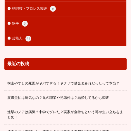
潮田玲子
潰れる
炎上
無表情
焼肉
格闘技・プロレス関連
6
照寿司
熊田曜子
熊谷仁志
熟女
熱愛
熱愛彼氏
爆買い
父親
牛宮城
牧場
歌手
5
特定
犯人
狩野舞子
現在
現役時代
理由
生意気
生歌
生活費
生田絵梨花
芸能人
41
田んぼ
田中希実
田所博士
男性経験
男気
町田瑠唯
画像
痩せた
痩せてる
発音
白すぎ
白岩瑠姫
白洲迅
白濱亜嵐
最近の投稿
白畑真逸
白髪
皇族
監督
目
相性
相手
相棒
眉毛
眞子
眞子さま
横山やすしの死因がヤバすぎる！ヤクザで借金まみれだったって本当？
眞子さん
真ん中で割れるメガネ
真木よう子
渡邊圭祐は病気なの？兄の職業や兄弟仲は？結婚してるかも調査
真空ジェシカ
眼鏡
石川みなみ
破局理由
破産
確執
社交ダンス
神田橋純
進撃のノアは病気？中学でグレた？実家が金持ちという噂や生い立ちをま
私たち結婚しました
私服
秋元真夏
稲田朋美
とめ！
立候補
竹内ゆきの
竹内由恵
竹野内豊