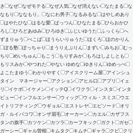
き
なぜ
なぜモテる
なぜ人気
なぜ消えない
なたまる
な
なもり
ななもり。
なにわ男子
なるみるな
はやしめあり
はやたひな
はるな愛
ぱっつん
ひなたまる
ひらおかひ
ろし
ひろどあゆみ
ひろゆき
ふじいゆうた
ふっくら
へ
ずまりゅう
ぺこぱ
ほうらいりゅうた
ほくろ
ほのかりん
ぼる塾
ぽっちゃり
まうりえぶりん
まずい
みちお
むっ
ちり
めいちゅん
もこう
もりすみか
もろはしよしとも
もリスみか
やつれた
やない ゆめな
ゆきりん
ゆめっぺ
よこたまゆう
わかりやすく
アイスクリーム屋
アインシュ
タイン マネージャー
アクション
アヒル口
アプリ
イェ
リ
イケボ
イケメン
イッテQ
イワクラ
インスタ
インタ
ビュー
インフルエンサー
ウィッグ
ウィル・スミス
ウエ
イトリフティング
ウギョル
エストレヤ
エピソード
オリ
ガ・ルイパコワ
オンザ眉毛
オーカーン
カエル
カザフス
タンの旗手
カツケン
カツラ
カーフキック
ガクト
ガセ
ガーシー
ギャル曽根
キムタク
キムチ
ギャラ
クビ
クリ