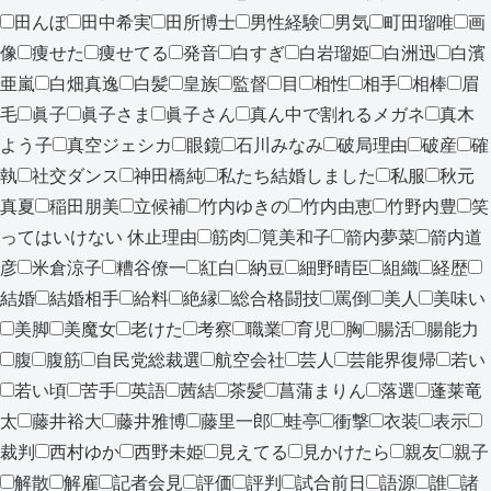
田んぼ
田中希実
田所博士
男性経験
男気
町田瑠唯
画
像
痩せた
痩せてる
発音
白すぎ
白岩瑠姫
白洲迅
白濱
亜嵐
白畑真逸
白髪
皇族
監督
目
相性
相手
相棒
眉
毛
眞子
眞子さま
眞子さん
真ん中で割れるメガネ
真木
よう子
真空ジェシカ
眼鏡
石川みなみ
破局理由
破産
確
執
社交ダンス
神田橋純
私たち結婚しました
私服
秋元
真夏
稲田朋美
立候補
竹内ゆきの
竹内由恵
竹野内豊
笑
ってはいけない 休止理由
筋肉
筧美和子
箭内夢菜
箭内道
彦
米倉涼子
糟谷僚一
紅白
納豆
細野晴臣
組織
経歴
結婚
結婚相手
給料
絶縁
総合格闘技
罵倒
美人
美味い
美脚
美魔女
老けた
考察
職業
育児
胸
腸活
腸能力
腹
腹筋
自民党総裁選
航空会社
芸人
芸能界復帰
若い
若い頃
苦手
英語
茜結
茶髪
菖蒲まりん
落選
蓬莱竜
太
藤井裕大
藤井雅博
藤里一郎
蛙亭
衝撃
衣装
表示
裁判
西村ゆか
西野未姫
見えてる
見かけたら
親友
親子
解散
解雇
記者会見
評価
評判
試合前日
語源
誰
諸