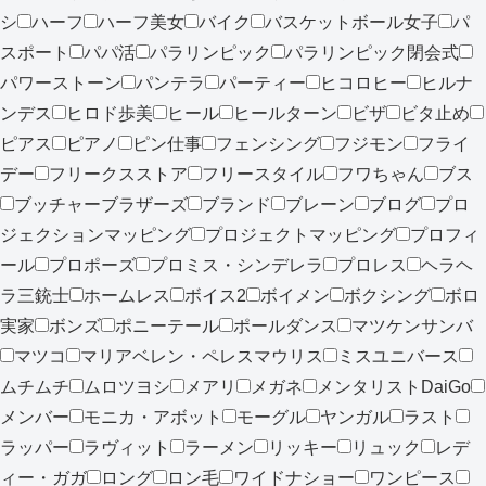
シ
ハーフ
ハーフ美女
バイク
バスケットボール女子
パ
スポート
パパ活
パラリンピック
パラリンピック閉会式
パワーストーン
パンテラ
パーティー
ヒコロヒー
ヒルナ
ンデス
ヒロド歩美
ヒール
ヒールターン
ビザ
ビタ止め
ピアス
ピアノ
ピン仕事
フェンシング
フジモン
フライ
デー
フリークスストア
フリースタイル
フワちゃん
ブス
ブッチャーブラザーズ
ブランド
ブレーン
ブログ
プロ
ジェクションマッピング
プロジェクトマッピング
プロフィ
ール
プロポーズ
プロミス・シンデレラ
プロレス
ヘラヘ
ラ三銃士
ホームレス
ボイス2
ボイメン
ボクシング
ボロ
実家
ボンズ
ポニーテール
ポールダンス
マツケンサンバ
マツコ
マリアベレン・ペレスマウリス
ミスユニバース
ムチムチ
ムロツヨシ
メアリ
メガネ
メンタリストDaiGo
メンバー
モニカ・アボット
モーグル
ヤンガル
ラスト
ラッパー
ラヴィット
ラーメン
リッキー
リュック
レデ
ィー・ガガ
ロング
ロン毛
ワイドナショー
ワンピース