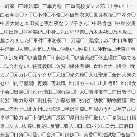
一軒家
三峰結華
三幸秀稔
三重高校ダンス部
上手い
上
白石萌音
下手
不仲
不倫
不破聖衣来
世良教授
中孝介
中居大輔と本田翼と夜な夜なラブ子さん
中島哲也
中東公演
中田翔
中谷美紀
中身
丸山桂里奈
乃木坂46
乃木坂に、
越されました
事件
事務所
二刀流
二階堂ふみ
井口和朋
井浦新
人望
人気
人物
仲悪い
仲良し
仲野温
伊東正明
伊沢拓司
伊藤愛真
伊藤沙莉
伊藤美誠
休止理由
似てる
似合わない
佐藤義朗
佐賀
保住有哉
倉科カナ
借金
元
カノ
元カレ
元ヤクザ
元彼
光の粒
入江聖奈
全部大泉の
せい
内野聖陽
再婚
再就職
出川ガール
出川哲郎
出川女
子会
出身
別れた理由
別れ話
別人
前澤友作
前田敦子
前髪
剛力彩芽
副社長
加藤紗里
劣化
助教
動物愛護
動
画
匂わせ
北九州
北海道
半沢直樹
卑屈のうた
卒アル
卓球
協力者
卜部弘嵩
原因
原日出子
厳しい
参院山口補
選
友人
友達
反応
反響
収入
口
口パク
口元
口唇口
蓋裂
口角
可愛い
台湾
叶姉妹
叶美香
司法試験
合鍵