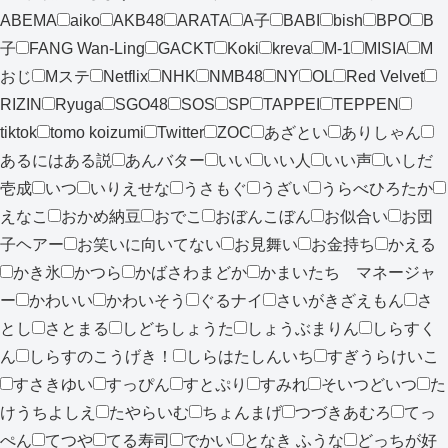
ABEMA
aiko
AKB48
ARATA
A子
BABI
bish
BPO
B
子
FANG Wan-Ling
GACKT
Koki
kreva
M-1
MISIA
M
おじ
Mステ
Netflix
NHK
NMB48
NY
OL
Red Velvet
RIZIN
Ryuga
SGO48
SOS
SP
TAPPEI
TEPPEN
tiktok
tomo koizumi
Twitter
ZOC
あざとい
ありしゃん
あるにはある説
あんバター
いい
いい人
いい声
いしだ
壱成
いつ
いりえせな
うさもぐ
うざい
うらべひろたか
えなこ
おかめ納豆
おでこ
おぼんこぼん
お似合い
お団
子ヘアー
お笑いに向いてない
お見舞い
お金持ち
かえる
かき氷
かつら
かばさわまどか
かまいたち マネージャ
ー
かわいい
かわいそう
ぐるナイ
さいがきざえもん
さ
とし
さとまる
しどちしょうた
しょうぶまりん
しらすく
ん
しらすのこうげき！
しらはたしんいち
すぎうらけいこ
すさきゆい
すっぴん
すとぷり
すみれ
そいつどいつ
た
けうちよしえ
たやらいむ
ちょんまげ
つづきあむろ
てっ
ぺん
てつや
てる寿司
でかい
となき ふうな
どっちが好