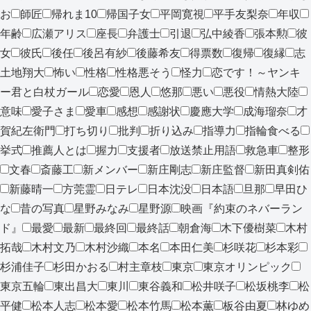
お
師匠
帰れま10
帰国子女
平岡寛視
平手友梨奈
年収
年齢
広瀬アリス
座長
弁護士
引退
弘中綾香
張本勲
彼
女
彼氏
後任
後呂有紗
後藤希友
得票数
復帰
復縁
志
土地翔大
怖い
性格
性格悪そう
怪力
恋です！～ヤンキ
ー君と白杖ガール
恋愛
恩人
悠那
悪い
悪役
情熱大陸
意味
愛子さま
愛車
感想
感謝状
慶應大学
成海瑠奈
才
賀紀左衛門
打ち切り
批判
折り込み
指導力
指輪食べる
挙式
推薦人とは
握力
支援者
放送禁止用語
救急車
整形
文春
斎藤工
新メンバー
新庄剛志
新庄監督
新田真剣佑
新藤晴一
方莞霊
日テレ
日本沈没
日本語
旦那
早田ひ
な
昔の写真
星野みなみ
星野源
映画『約束のネバーラン
ド』
最愛
最新
最終回
最終話
朝倉海
木下優樹菜
木村
拓哉
木村文乃
木村沙織
本名
本田仁美
杉咲花
杉本彩
杉浦佳子
杉田かおる
村主章枝
東京
東京オリンピック
東京五輪
東出昌大
東川
東谷義和
松井咲子
松坂桃李
松
平健
松本人志
松本愛
松本竹馬
松本薫
板谷由夏
林ゆめ