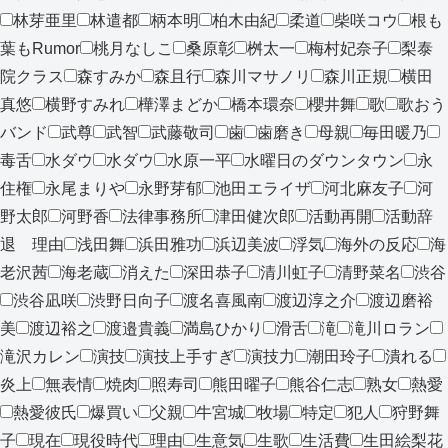
林芽亜里
林遣都
柄本明
柏木由紀
柔道
柴咲コウ
根も
葉もRumor
桃月なしこ
桑原彰
桝太一
梅村妃奈子
梨泰
院クラス
森すみか
森且行
森川マサノリ
森川正規
横田
真悠
横野すみれ
樺澤まどか
橋本環奈
櫻井舞
歌
歌おう
バンド
武尊
武智
武藤敬司
歯
歯磨き
母親
毎田暖乃
毒舌
水ダウ
水ダウ
水原一平
水曜日のダウンタウン
永
住権
永尾まりや
永野芽郁
池田エライザ
河北麻友子
河
野太郎
河野香
法律事務所
津田健次郎
活動再開
活動辞
退 理由
浅田舞
浜田雅功
浜辺美波
浮気
海外の反応
海
老沢茜
海老蔵
消えた
深田恭子
清川虹子
清野菜名
渋谷
渋谷凪咲
渋野日向子
渡名喜風南
渡辺淳之介
渡辺磨裕
美
渡辺裕之
渡邉貴義
満島ひかり
滑舌
滝
滝川ロラン
滝沢カレン
演技
演技上手すぎ
演技力
潮田玲子
潰れる
炎上
無表情
焼肉
照寿司
熊田曜子
熊谷仁志
熟女
熱愛
熱愛彼氏
爆買い
父親
牛宮城
牧場
特定
犯人
狩野舞
子
現在
現役時代
理由
生意気
生歌
生活費
生田絵梨花