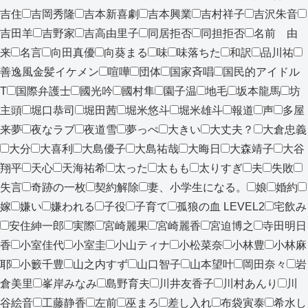
吉住
吉岡秀隆
吉本新喜劇
吉本興業
吉村祥子
吉沢朱音
吉田羊
吉野家
吉高由里子
同居拒否
同担拒否
名前 由
来
名言
向田真優
向葵まる
味
味落ちた
和訳
品川祐
善逸風金髪イケメン
喧嘩
団体
国家斉唱
国民的アイドル
T
国際弁護士
國光吟
國村隼
園子温
地毛
坂本龍馬
坊
主頭
堀口恭司
堀田茜
堀米悠斗
堀米雄斗
報道
声
多屋
来夢
夜なラブ
夜道雪
夢っぺ
大きい
大丈夫？
大倉忠義
大分
大喜利
大島優子
大島祐哉
大晦日
大森靖子
大谷
翔平
天心
天海祐希
太った
太もも
太りすぎ
夫
失敗
失言
奇跡の一枚
契約解除
妻、小学生になる。
娘
婚約
嫁
嫌い
嫌われる
子役
子育て
孤狼の血 LEVEL2
宅飲み
安住紳一郎
実際
宮崎麗果
宮崎麗香
宮迫博之
寺田明日
香
小室佳代
小室圭
小山ティナ
小松菜奈
小林豊
小林麻
耶
小籔千豊
山之内すず
山口智子
山本望叶
岡田奈々
岩
倉美里
峯岸みなみ
島野育夫
川井友香子
川村あんり
川
谷絵音
工藤静香
左前
巫まろ
差し入れ
布袋寅泰
希水し