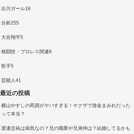
出川ガール
16
分析
255
大谷翔平
5
格闘技・プロレス関連
6
歌手
5
芸能人
41
最近の投稿
横山やすしの死因がヤバすぎる！ヤクザで借金まみれだった
って本当？
渡邊圭祐は病気なの？兄の職業や兄弟仲は？結婚してるかも