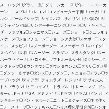
ス・ロック
グラミー賞
グリーンカード
グレート―Ｏ―カ
ーン
コスプレ
コレコレ
コンピューター宇宙
コーチ
ゴ
ルシ
ゴールドシップ
サイコパス
サオリン
サバ読み
サ
ンシャイン池崎
サンデーモーニング
サーヤ
ザ・たっち
ザ・ファブル2
シャニマス
シューズ
ショート
ジュラルミ
ンケース
ジョブチューン
ジョージア大使
スケボー
スタ
イル
スッピン
スノーボーダー
スノーボード
スパイク
スペイン
スボ
スムージー
スラダン
スラムダンク
スー
パーマラドーナ
ゼロイチ
ソフトボール女子
タクシー
タ
ンクトップ
ダウンタウン
ダウンタウンDX
ダサい
ダメ男
ダンシーあずさ
ダンス
チアダン
チャニョル
チラシ
ツ
ーブロック
ティアラ
ティムラズ・レジャバ
デヴィ夫人
トムブラウン
トモコイズミ
トラブル
トレーニング
ドク
ターx
ドッキリGP
ドミノピザ
ドラマ
ドラム
ドンキ
ド
ンキホーテ
ドン・キホーテ
ニット
ヌジャベス
ネタ作り
ノースリーブ
ハラミちゃん
ハリス理化学研究所
ハンオ