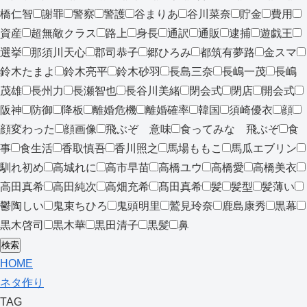
橋仁智
謝罪
警察
警護
谷まりあ
谷川菜奈
貯金
費用
資産
超無敵クラス
路上
身長
通訳
通販
逮捕
遊戯王
選挙
那須川天心
郡司恭子
郷ひろみ
都筑有夢路
金スマ
鈴木たまよ
鈴木亮平
鈴木砂羽
長島三奈
長嶋一茂
長嶋
茂雄
長州力
長瀬智也
長谷川美緒
閉会式
閉店
開会式
阪神
防御
降板
離婚危機
離婚確率
韓国
須崎優衣
顔
顔変わった
顔画像
飛ぶぞ 意味
食ってみな 飛ぶぞ
食
事
食生活
香取慎吾
香川照之
馬場ももこ
馬瓜エブリン
馴れ初め
高城れに
高市早苗
高橋ユウ
高橋愛
高橋美衣
高田真希
高田純次
高畑充希
髙田真希
髪
髪型
髪薄い
鬱陶しい
鬼束ちひろ
鬼頭明里
鷲見玲奈
鹿島康秀
黒幕
黒木啓司
黒木華
黒田清子
黒髪
鼻
検索
HOME
ネタ作り
TAG