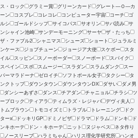
ス・ロック
グラミー賞
グリーンカード
グレート―Ｏ―カ
ーン
コスプレ
コレコレ
コンピューター宇宙
コーチ
ゴ
ルシ
ゴールドシップ
サイコパス
サオリン
サバ読み
サ
ンシャイン池崎
サンデーモーニング
サーヤ
ザ・たっち
ザ・ファブル2
シャニマス
シューズ
ショート
ジュラルミ
ンケース
ジョブチューン
ジョージア大使
スケボー
スタ
イル
スッピン
スノーボーダー
スノーボード
スパイク
スペイン
スボ
スムージー
スラダン
スラムダンク
スー
パーマラドーナ
ゼロイチ
ソフトボール女子
タクシー
タ
ンクトップ
ダウンタウン
ダウンタウンDX
ダサい
ダメ男
ダンシーあずさ
ダンス
チアダン
チャニョル
チラシ
ツ
ーブロック
ティアラ
ティムラズ・レジャバ
デヴィ夫人
トムブラウン
トモコイズミ
トラブル
トレーニング
ドク
ターx
ドッキリGP
ドミノピザ
ドラマ
ドラム
ドンキ
ド
ンキホーテ
ドン・キホーテ
ニット
ヌジャベス
ネタ作り
ノースリーブ
ハラミちゃん
ハリス理化学研究所
ハンオ