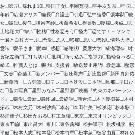
お
師匠
帰れま10
帰国子女
平岡寛視
平手友梨奈
年収
年齢
広瀬アリス
座長
弁護士
引退
弘中綾香
張本勲
彼
女
彼氏
後任
後呂有紗
後藤希友
得票数
復帰
復縁
志
土地翔大
怖い
性格
性格悪そう
怪力
恋です！～ヤンキ
ー君と白杖ガール
恋愛
恩人
悠那
悪い
悪役
情熱大陸
意味
愛子さま
愛車
感想
感謝状
慶應大学
成海瑠奈
才
賀紀左衛門
打ち切り
批判
折り込み
指導力
指輪食べる
挙式
推薦人とは
握力
支援者
放送禁止用語
救急車
整形
文春
斎藤工
新メンバー
新庄剛志
新庄監督
新田真剣佑
新藤晴一
方莞霊
日テレ
日本沈没
日本語
旦那
早田ひ
な
昔の写真
星野みなみ
星野源
映画『約束のネバーラン
ド』
最愛
最新
最終回
最終話
朝倉海
木下優樹菜
木村
拓哉
木村文乃
木村沙織
本名
本田仁美
杉咲花
杉本彩
杉浦佳子
杉田かおる
村主章枝
東京
東京オリンピック
東京五輪
東出昌大
東川
東谷義和
松井咲子
松坂桃李
松
平健
松本人志
松本愛
松本竹馬
松本薫
板谷由夏
林ゆめ