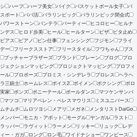
シ
ハーフ
ハーフ美女
バイク
バスケットボール女子
パ
スポート
パパ活
パラリンピック
パラリンピック閉会式
パワーストーン
パンテラ
パーティー
ヒコロヒー
ヒルナ
ンデス
ヒロド歩美
ヒール
ヒールターン
ビザ
ビタ止め
ピアス
ピアノ
ピン仕事
フェンシング
フジモン
フライ
デー
フリークスストア
フリースタイル
フワちゃん
ブス
ブッチャーブラザーズ
ブランド
ブレーン
ブログ
プロ
ジェクションマッピング
プロジェクトマッピング
プロフィ
ール
プロポーズ
プロミス・シンデレラ
プロレス
ヘラヘ
ラ三銃士
ホームレス
ボイス2
ボイメン
ボクシング
ボロ
実家
ボンズ
ポニーテール
ポールダンス
マツケンサンバ
マツコ
マリアベレン・ペレスマウリス
ミスユニバース
ムチムチ
ムロツヨシ
メアリ
メガネ
メンタリストDaiGo
メンバー
モニカ・アボット
モーグル
ヤンガル
ラスト
ラッパー
ラヴィット
ラーメン
リッキー
リュック
レデ
ィー・ガガ
ロング
ロン毛
ワイドナショー
ワンピース