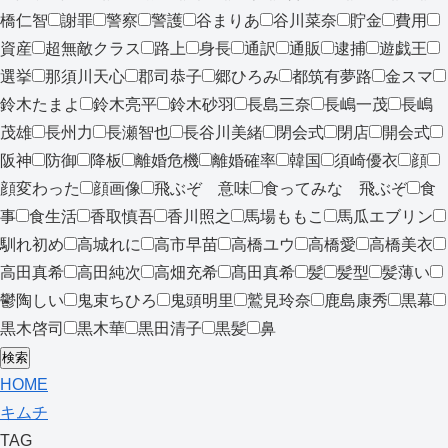
橋仁智
謝罪
警察
警護
谷まりあ
谷川菜奈
貯金
費用
資産
超無敵クラス
路上
身長
通訳
通販
逮捕
遊戯王
選挙
那須川天心
郡司恭子
郷ひろみ
都筑有夢路
金スマ
鈴木たまよ
鈴木亮平
鈴木砂羽
長島三奈
長嶋一茂
長嶋
茂雄
長州力
長瀬智也
長谷川美緒
閉会式
閉店
開会式
阪神
防御
降板
離婚危機
離婚確率
韓国
須崎優衣
顔
顔変わった
顔画像
飛ぶぞ 意味
食ってみな 飛ぶぞ
食
事
食生活
香取慎吾
香川照之
馬場ももこ
馬瓜エブリン
馴れ初め
高城れに
高市早苗
高橋ユウ
高橋愛
高橋美衣
高田真希
高田純次
高畑充希
髙田真希
髪
髪型
髪薄い
鬱陶しい
鬼束ちひろ
鬼頭明里
鷲見玲奈
鹿島康秀
黒幕
黒木啓司
黒木華
黒田清子
黒髪
鼻
検索
HOME
キムチ
TAG