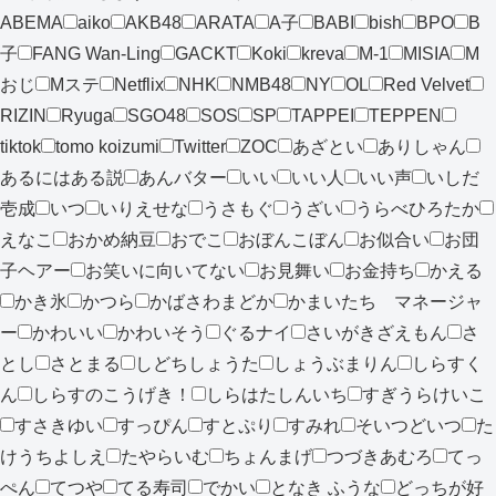
ABEMA
aiko
AKB48
ARATA
A子
BABI
bish
BPO
B
子
FANG Wan-Ling
GACKT
Koki
kreva
M-1
MISIA
M
おじ
Mステ
Netflix
NHK
NMB48
NY
OL
Red Velvet
RIZIN
Ryuga
SGO48
SOS
SP
TAPPEI
TEPPEN
tiktok
tomo koizumi
Twitter
ZOC
あざとい
ありしゃん
あるにはある説
あんバター
いい
いい人
いい声
いしだ
壱成
いつ
いりえせな
うさもぐ
うざい
うらべひろたか
えなこ
おかめ納豆
おでこ
おぼんこぼん
お似合い
お団
子ヘアー
お笑いに向いてない
お見舞い
お金持ち
かえる
かき氷
かつら
かばさわまどか
かまいたち マネージャ
ー
かわいい
かわいそう
ぐるナイ
さいがきざえもん
さ
とし
さとまる
しどちしょうた
しょうぶまりん
しらすく
ん
しらすのこうげき！
しらはたしんいち
すぎうらけいこ
すさきゆい
すっぴん
すとぷり
すみれ
そいつどいつ
た
けうちよしえ
たやらいむ
ちょんまげ
つづきあむろ
てっ
ぺん
てつや
てる寿司
でかい
となき ふうな
どっちが好