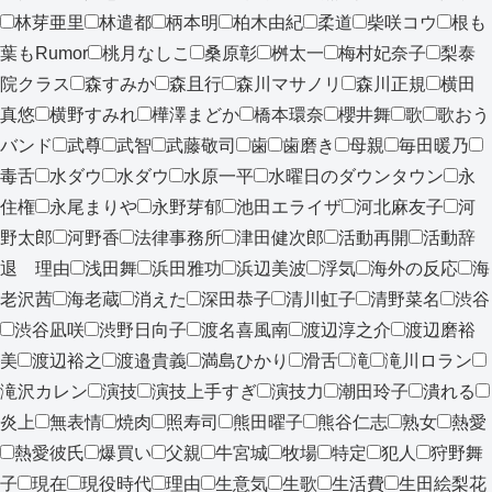
林芽亜里
林遣都
柄本明
柏木由紀
柔道
柴咲コウ
根も
葉もRumor
桃月なしこ
桑原彰
桝太一
梅村妃奈子
梨泰
院クラス
森すみか
森且行
森川マサノリ
森川正規
横田
真悠
横野すみれ
樺澤まどか
橋本環奈
櫻井舞
歌
歌おう
バンド
武尊
武智
武藤敬司
歯
歯磨き
母親
毎田暖乃
毒舌
水ダウ
水ダウ
水原一平
水曜日のダウンタウン
永
住権
永尾まりや
永野芽郁
池田エライザ
河北麻友子
河
野太郎
河野香
法律事務所
津田健次郎
活動再開
活動辞
退 理由
浅田舞
浜田雅功
浜辺美波
浮気
海外の反応
海
老沢茜
海老蔵
消えた
深田恭子
清川虹子
清野菜名
渋谷
渋谷凪咲
渋野日向子
渡名喜風南
渡辺淳之介
渡辺磨裕
美
渡辺裕之
渡邉貴義
満島ひかり
滑舌
滝
滝川ロラン
滝沢カレン
演技
演技上手すぎ
演技力
潮田玲子
潰れる
炎上
無表情
焼肉
照寿司
熊田曜子
熊谷仁志
熟女
熱愛
熱愛彼氏
爆買い
父親
牛宮城
牧場
特定
犯人
狩野舞
子
現在
現役時代
理由
生意気
生歌
生活費
生田絵梨花