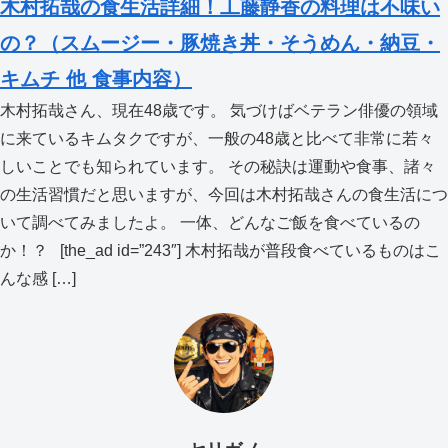
木村拓哉の食生活詳細！工藤静香の料理は不味い
の？（スムージー・豚焼き丼・そうめん・納豆・
キムチ 他 食事内容）
木村拓哉さん、現在48歳です。 気づけばベテラン俳優の領域
に来ているキムタクですが、一般の48歳と比べて非常に若々
しいことでも知られています。 その秘訣は運動や食事、諸々
の生活習慣だと思いますが、今回は木村拓哉さんの食生活につ
いて調べてみましたよ。 一体、どんなご飯を食べているの
か！？ [the_ad id=”243″] 木村拓哉が普段食べているものはこ
んな感 […]