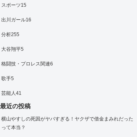
スポーツ
15
出川ガール
16
分析
255
大谷翔平
5
格闘技・プロレス関連
6
歌手
5
芸能人
41
最近の投稿
横山やすしの死因がヤバすぎる！ヤクザで借金まみれだった
って本当？