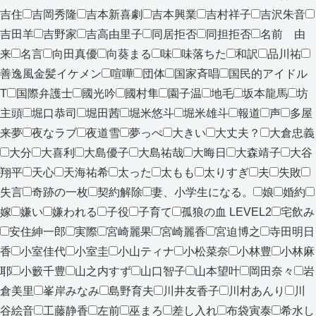
吉住
吉岡秀隆
吉本新喜劇
吉本興業
吉村祥子
吉沢朱音
吉田羊
吉野家
吉高由里子
同居拒否
同担拒否
名前 由
来
名言
向田真優
向葵まる
味
味落ちた
和訳
品川祐
善逸風金髪イケメン
喧嘩
団体
国家斉唱
国民的アイドル
T
国際弁護士
國光吟
國村隼
園子温
地毛
坂本龍馬
坊
主頭
堀口恭司
堀田茜
堀米悠斗
堀米雄斗
報道
声
多屋
来夢
夜なラブ
夜道雪
夢っぺ
大きい
大丈夫？
大倉忠義
大分
大喜利
大島優子
大島祐哉
大晦日
大森靖子
大谷
翔平
天心
天海祐希
太った
太もも
太りすぎ
夫
失敗
失言
奇跡の一枚
契約解除
妻、小学生になる。
娘
婚約
嫁
嫌い
嫌われる
子役
子育て
孤狼の血 LEVEL2
宅飲み
安住紳一郎
実際
宮崎麗果
宮崎麗香
宮迫博之
寺田明日
香
小室佳代
小室圭
小山ティナ
小松菜奈
小林豊
小林麻
耶
小籔千豊
山之内すず
山口智子
山本望叶
岡田奈々
岩
倉美里
峯岸みなみ
島野育夫
川井友香子
川村あんり
川
谷絵音
工藤静香
左前
巫まろ
差し入れ
布袋寅泰
希水し