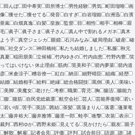
田んぼ
田中希実
田所博士
男性経験
男気
町田瑠唯
画
像
痩せた
痩せてる
発音
白すぎ
白岩瑠姫
白洲迅
白濱
亜嵐
白畑真逸
白髪
皇族
監督
目
相性
相手
相棒
眉
毛
眞子
眞子さま
眞子さん
真ん中で割れるメガネ
真木
よう子
真空ジェシカ
眼鏡
石川みなみ
破局理由
破産
確
執
社交ダンス
神田橋純
私たち結婚しました
私服
秋元
真夏
稲田朋美
立候補
竹内ゆきの
竹内由恵
竹野内豊
笑
ってはいけない 休止理由
筋肉
筧美和子
箭内夢菜
箭内道
彦
米倉涼子
糟谷僚一
紅白
納豆
細野晴臣
組織
経歴
結婚
結婚相手
給料
絶縁
総合格闘技
罵倒
美人
美味い
美脚
美魔女
老けた
考察
職業
育児
胸
腸活
腸能力
腹
腹筋
自民党総裁選
航空会社
芸人
芸能界復帰
若い
若い頃
苦手
英語
茜結
茶髪
菖蒲まりん
落選
蓬莱竜
太
藤井裕大
藤井雅博
藤里一郎
蛙亭
衝撃
衣装
表示
裁判
西村ゆか
西野未姫
見えてる
見かけたら
親友
親子
解散
解雇
記者会見
評価
評判
試合前日
語源
誰
諸