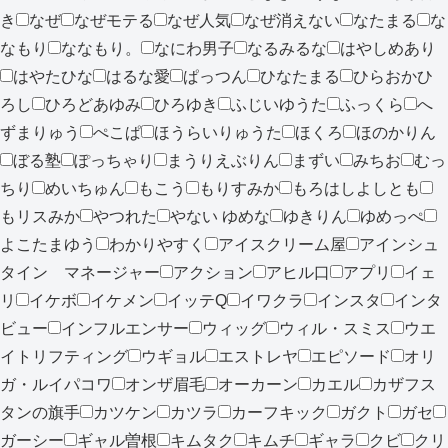
き
なぜ
なぜモテる
なぜ人気
なぜ消えない
なたまる
な
なもり
ななもり。
なにわ男子
なるみるな
はやしめあり
はやたひな
はるな愛
ぱっつん
ひなたまる
ひらおかひ
ろし
ひろどあゆみ
ひろゆき
ふじいゆうた
ふっくら
へ
ずまりゅう
ぺこぱ
ほうらいりゅうた
ほくろ
ほのかりん
ぼる塾
ぽっちゃり
まうりえぶりん
まずい
みちお
むっ
ちり
めいちゅん
もこう
もりすみか
もろはしよしとも
もリスみか
やつれた
やない ゆめな
ゆきりん
ゆめっぺ
よこたまゆう
わかりやすく
アイスクリーム屋
アインシュ
タイン マネージャー
アクション
アヒル口
アプリ
イェ
リ
イケボ
イケメン
イッテQ
イワクラ
インスタ
インタ
ビュー
インフルエンサー
ウィッグ
ウィル・スミス
ウエ
イトリフティング
ウギョル
エストレヤ
エピソード
オリ
ガ・ルイパコワ
オンザ眉毛
オーカーン
カエル
カザフス
タンの旗手
カツケン
カツラ
カーフキック
ガクト
ガセ
ガーシー
ギャル曽根
キムタク
キムチ
ギャラ
クビ
クリ