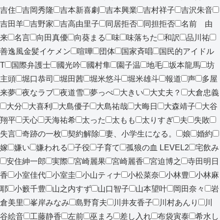
吉住
吉岡秀隆
吉本新喜劇
吉本興業
吉村祥子
吉沢朱音
吉田羊
吉野家
吉高由里子
同居拒否
同担拒否
名前 由
来
名言
向田真優
向葵まる
味
味落ちた
和訳
品川祐
善逸風金髪イケメン
喧嘩
団体
国家斉唱
国民的アイドル
T
国際弁護士
國光吟
國村隼
園子温
地毛
坂本龍馬
坊
主頭
堀口恭司
堀田茜
堀米悠斗
堀米雄斗
報道
声
多屋
来夢
夜なラブ
夜道雪
夢っぺ
大きい
大丈夫？
大倉忠義
大分
大喜利
大島優子
大島祐哉
大晦日
大森靖子
大谷
翔平
天心
天海祐希
太った
太もも
太りすぎ
夫
失敗
失言
奇跡の一枚
契約解除
妻、小学生になる。
娘
婚約
嫁
嫌い
嫌われる
子役
子育て
孤狼の血 LEVEL2
宅飲み
安住紳一郎
実際
宮崎麗果
宮崎麗香
宮迫博之
寺田明日
香
小室佳代
小室圭
小山ティナ
小松菜奈
小林豊
小林麻
耶
小籔千豊
山之内すず
山口智子
山本望叶
岡田奈々
岩
倉美里
峯岸みなみ
島野育夫
川井友香子
川村あんり
川
谷絵音
工藤静香
左前
巫まろ
差し入れ
布袋寅泰
希水し