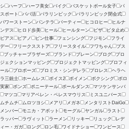
シ
ハーフ
ハーフ美女
バイク
バスケットボール女子
パ
スポート
パパ活
パラリンピック
パラリンピック閉会式
パワーストーン
パンテラ
パーティー
ヒコロヒー
ヒルナ
ンデス
ヒロド歩美
ヒール
ヒールターン
ビザ
ビタ止め
ピアス
ピアノ
ピン仕事
フェンシング
フジモン
フライ
デー
フリークスストア
フリースタイル
フワちゃん
ブス
ブッチャーブラザーズ
ブランド
ブレーン
ブログ
プロ
ジェクションマッピング
プロジェクトマッピング
プロフィ
ール
プロポーズ
プロミス・シンデレラ
プロレス
ヘラヘ
ラ三銃士
ホームレス
ボイス2
ボイメン
ボクシング
ボロ
実家
ボンズ
ポニーテール
ポールダンス
マツケンサンバ
マツコ
マリアベレン・ペレスマウリス
ミスユニバース
ムチムチ
ムロツヨシ
メアリ
メガネ
メンタリストDaiGo
メンバー
モニカ・アボット
モーグル
ヤンガル
ラスト
ラッパー
ラヴィット
ラーメン
リッキー
リュック
レデ
ィー・ガガ
ロング
ロン毛
ワイドナショー
ワンピース