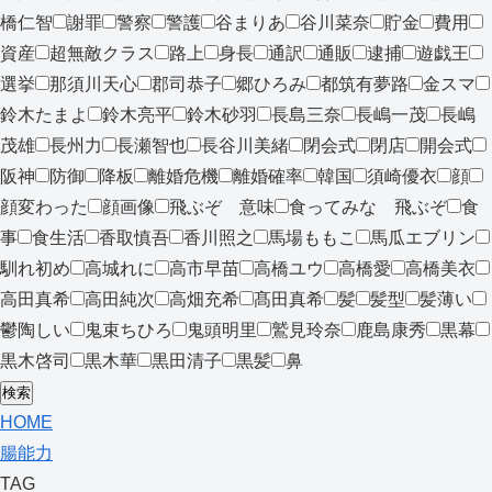
橋仁智
謝罪
警察
警護
谷まりあ
谷川菜奈
貯金
費用
資産
超無敵クラス
路上
身長
通訳
通販
逮捕
遊戯王
選挙
那須川天心
郡司恭子
郷ひろみ
都筑有夢路
金スマ
鈴木たまよ
鈴木亮平
鈴木砂羽
長島三奈
長嶋一茂
長嶋
茂雄
長州力
長瀬智也
長谷川美緒
閉会式
閉店
開会式
阪神
防御
降板
離婚危機
離婚確率
韓国
須崎優衣
顔
顔変わった
顔画像
飛ぶぞ 意味
食ってみな 飛ぶぞ
食
事
食生活
香取慎吾
香川照之
馬場ももこ
馬瓜エブリン
馴れ初め
高城れに
高市早苗
高橋ユウ
高橋愛
高橋美衣
高田真希
高田純次
高畑充希
髙田真希
髪
髪型
髪薄い
鬱陶しい
鬼束ちひろ
鬼頭明里
鷲見玲奈
鹿島康秀
黒幕
黒木啓司
黒木華
黒田清子
黒髪
鼻
検索
HOME
腸能力
TAG