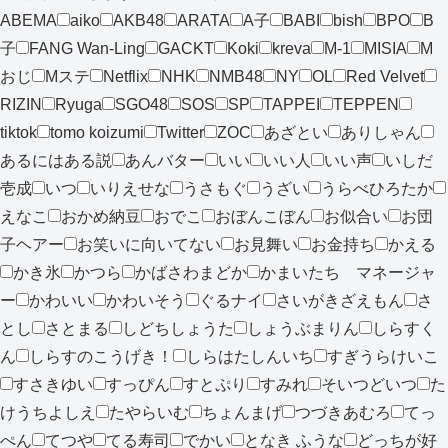
ABEMA
aiko
AKB48
ARATA
A子
BABI
bish
BPO
B
子
FANG Wan-Ling
GACKT
Koki
kreva
M-1
MISIA
M
おじ
Mステ
Netflix
NHK
NMB48
NY
OL
Red Velvet
RIZIN
Ryuga
SGO48
SOS
SP
TAPPEI
TEPPEN
tiktok
tomo koizumi
Twitter
ZOC
あざとい
ありしゃん
あるにはある説
あんバター
いい
いい人
いい声
いしだ
壱成
いつ
いりえせな
うさもぐ
うざい
うらべひろたか
えなこ
おかめ納豆
おでこ
おぼんこぼん
お似合い
お団
子ヘアー
お笑いに向いてない
お見舞い
お金持ち
かえる
かき氷
かつら
かばさわまどか
かまいたち マネージャ
ー
かわいい
かわいそう
ぐるナイ
さいがきざえもん
さ
とし
さとまる
しどちしょうた
しょうぶまりん
しらすく
ん
しらすのこうげき！
しらはたしんいち
すぎうらけいこ
すさきゆい
すっぴん
すとぷり
すみれ
そいつどいつ
た
けうちよしえ
たやらいむ
ちょんまげ
つづきあむろ
てっ
ぺん
てつや
てる寿司
でかい
となき ふうな
どっちが好