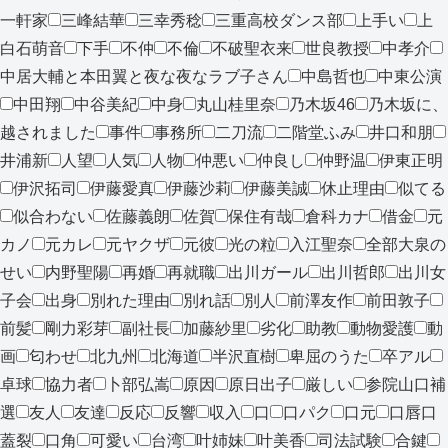
一軒家
三峰結華
三幸秀稔
三重高校ダンス部
上手い
上
白石萌音
下手
不仲
不倫
不破聖衣来
世良教授
中孝介
中居大輔と本田翼と夜な夜なラブ子さん
中島哲也
中東公演
中田翔
中谷美紀
中身
丸山桂里奈
乃木坂46
乃木坂に、
越されました
事件
事務所
二刀流
二階堂ふみ
井口和朋
井浦新
人望
人気
人物
仲悪い
仲良し
仲野温
伊東正明
伊沢拓司
伊藤愛真
伊藤沙莉
伊藤美誠
休止理由
似てる
似合わない
佐藤義朗
佐賀
保住有哉
倉科カナ
借金
元
カノ
元カレ
元ヤクザ
元彼
光の粒
入江聖奈
全部大泉の
せい
内野聖陽
再婚
再就職
出川ガール
出川哲郎
出川女
子会
出身
別れた理由
別れ話
別人
前澤友作
前田敦子
前髪
剛力彩芽
副社長
加藤紗里
劣化
助教
動物愛護
動
画
匂わせ
北九州
北海道
半沢直樹
卑屈のうた
卒アル
卓球
協力者
卜部弘嵩
原因
原日出子
厳しい
参院山口補
選
友人
友達
反応
反響
収入
口
口パク
口元
口唇口
蓋裂
口角
可愛い
台湾
叶姉妹
叶美香
司法試験
合鍵