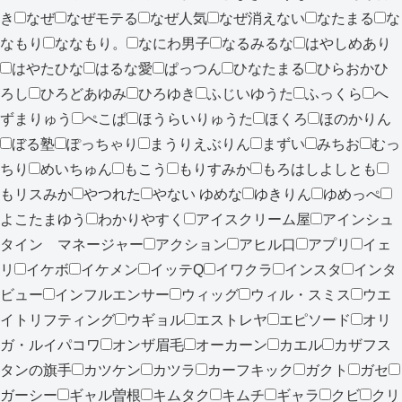
き
なぜ
なぜモテる
なぜ人気
なぜ消えない
なたまる
な
なもり
ななもり。
なにわ男子
なるみるな
はやしめあり
はやたひな
はるな愛
ぱっつん
ひなたまる
ひらおかひ
ろし
ひろどあゆみ
ひろゆき
ふじいゆうた
ふっくら
へ
ずまりゅう
ぺこぱ
ほうらいりゅうた
ほくろ
ほのかりん
ぼる塾
ぽっちゃり
まうりえぶりん
まずい
みちお
むっ
ちり
めいちゅん
もこう
もりすみか
もろはしよしとも
もリスみか
やつれた
やない ゆめな
ゆきりん
ゆめっぺ
よこたまゆう
わかりやすく
アイスクリーム屋
アインシュ
タイン マネージャー
アクション
アヒル口
アプリ
イェ
リ
イケボ
イケメン
イッテQ
イワクラ
インスタ
インタ
ビュー
インフルエンサー
ウィッグ
ウィル・スミス
ウエ
イトリフティング
ウギョル
エストレヤ
エピソード
オリ
ガ・ルイパコワ
オンザ眉毛
オーカーン
カエル
カザフス
タンの旗手
カツケン
カツラ
カーフキック
ガクト
ガセ
ガーシー
ギャル曽根
キムタク
キムチ
ギャラ
クビ
クリ