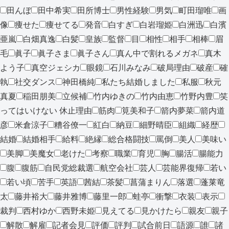
田んぼ
田中希実
田所博士
男性経験
男気
町田瑠唯
画
像
痩せた
痩せてる
発音
白すぎ
白岩瑠姫
白洲迅
白濱
亜嵐
白畑真逸
白髪
皇族
監督
目
相性
相手
相棒
眉
毛
眞子
眞子さま
眞子さん
真ん中で割れるメガネ
真木
よう子
真空ジェシカ
眼鏡
石川みなみ
破局理由
破産
確
執
社交ダンス
神田橋純
私たち結婚しました
私服
秋元
真夏
稲田朋美
立候補
竹内ゆきの
竹内由恵
竹野内豊
笑
ってはいけない 休止理由
筋肉
筧美和子
箭内夢菜
箭内道
彦
米倉涼子
糟谷僚一
紅白
納豆
細野晴臣
組織
経歴
結婚
結婚相手
給料
絶縁
総合格闘技
罵倒
美人
美味い
美脚
美魔女
老けた
考察
職業
育児
胸
腸活
腸能力
腹
腹筋
自民党総裁選
航空会社
芸人
芸能界復帰
若い
若い頃
苦手
英語
茜結
茶髪
菖蒲まりん
落選
蓬莱竜
太
藤井裕大
藤井雅博
藤里一郎
蛙亭
衝撃
衣装
表示
裁判
西村ゆか
西野未姫
見えてる
見かけたら
親友
親子
解散
解雇
記者会見
評価
評判
試合前日
語源
誰
諸