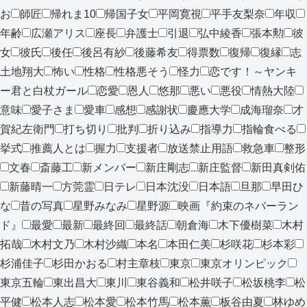
お
師匠
帰れま10
帰国子女
平岡寛視
平手友梨奈
年収
年齢
広瀬アリス
座長
弁護士
引退
弘中綾香
張本勲
彼
女
彼氏
後任
後呂有紗
後藤希友
得票数
復帰
復縁
志
土地翔大
怖い
性格
性格悪そう
怪力
恋です！～ヤンキ
ー君と白杖ガール
恋愛
恩人
悠那
悪い
悪役
情熱大陸
意味
愛子さま
愛車
感想
感謝状
慶應大学
成海瑠奈
才
賀紀左衛門
打ち切り
批判
折り込み
指導力
指輪食べる
挙式
推薦人とは
握力
支援者
放送禁止用語
救急車
整形
文春
斎藤工
新メンバー
新庄剛志
新庄監督
新田真剣佑
新藤晴一
方莞霊
日テレ
日本沈没
日本語
旦那
早田ひ
な
昔の写真
星野みなみ
星野源
映画『約束のネバーラン
ド』
最愛
最新
最終回
最終話
朝倉海
木下優樹菜
木村
拓哉
木村文乃
木村沙織
本名
本田仁美
杉咲花
杉本彩
杉浦佳子
杉田かおる
村主章枝
東京
東京オリンピック
東京五輪
東出昌大
東川
東谷義和
松井咲子
松坂桃李
松
平健
松本人志
松本愛
松本竹馬
松本薫
板谷由夏
林ゆめ