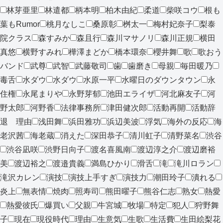
林芽亜里
林遣都
柄本明
柏木由紀
柔道
柴咲コウ
根も
葉もRumor
桃月なしこ
桑原彰
桝太一
梅村妃奈子
梨泰
院クラス
森すみか
森且行
森川マサノリ
森川正規
横田
真悠
横野すみれ
樺澤まどか
橋本環奈
櫻井舞
歌
歌おう
バンド
武尊
武智
武藤敬司
歯
歯磨き
母親
毎田暖乃
毒舌
水ダウ
水ダウ
水原一平
水曜日のダウンタウン
永
住権
永尾まりや
永野芽郁
池田エライザ
河北麻友子
河
野太郎
河野香
法律事務所
津田健次郎
活動再開
活動辞
退 理由
浅田舞
浜田雅功
浜辺美波
浮気
海外の反応
海
老沢茜
海老蔵
消えた
深田恭子
清川虹子
清野菜名
渋谷
渋谷凪咲
渋野日向子
渡名喜風南
渡辺淳之介
渡辺磨裕
美
渡辺裕之
渡邉貴義
満島ひかり
滑舌
滝
滝川ロラン
滝沢カレン
演技
演技上手すぎ
演技力
潮田玲子
潰れる
炎上
無表情
焼肉
照寿司
熊田曜子
熊谷仁志
熟女
熱愛
熱愛彼氏
爆買い
父親
牛宮城
牧場
特定
犯人
狩野舞
子
現在
現役時代
理由
生意気
生歌
生活費
生田絵梨花