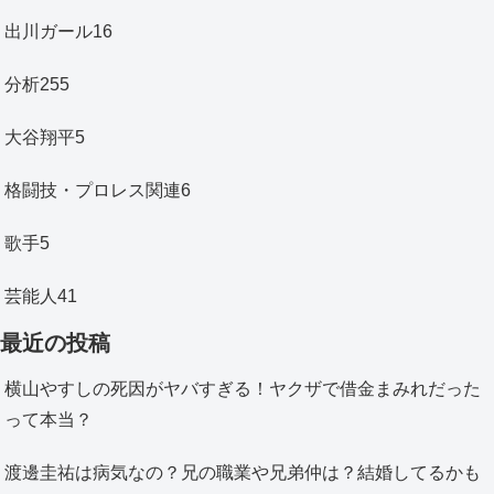
出川ガール
16
分析
255
大谷翔平
5
格闘技・プロレス関連
6
歌手
5
芸能人
41
最近の投稿
横山やすしの死因がヤバすぎる！ヤクザで借金まみれだった
って本当？
渡邊圭祐は病気なの？兄の職業や兄弟仲は？結婚してるかも