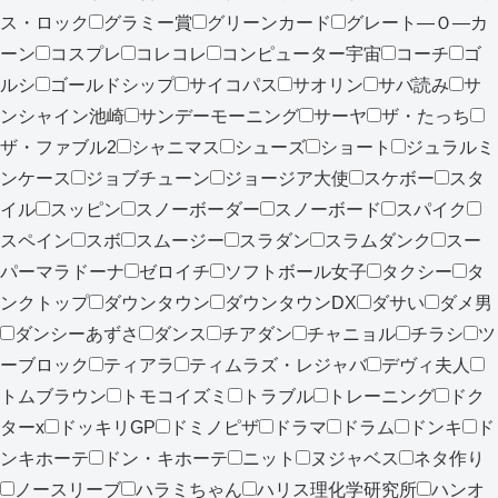
ス・ロック
グラミー賞
グリーンカード
グレート―Ｏ―カ
ーン
コスプレ
コレコレ
コンピューター宇宙
コーチ
ゴ
ルシ
ゴールドシップ
サイコパス
サオリン
サバ読み
サ
ンシャイン池崎
サンデーモーニング
サーヤ
ザ・たっち
ザ・ファブル2
シャニマス
シューズ
ショート
ジュラルミ
ンケース
ジョブチューン
ジョージア大使
スケボー
スタ
イル
スッピン
スノーボーダー
スノーボード
スパイク
スペイン
スボ
スムージー
スラダン
スラムダンク
スー
パーマラドーナ
ゼロイチ
ソフトボール女子
タクシー
タ
ンクトップ
ダウンタウン
ダウンタウンDX
ダサい
ダメ男
ダンシーあずさ
ダンス
チアダン
チャニョル
チラシ
ツ
ーブロック
ティアラ
ティムラズ・レジャバ
デヴィ夫人
トムブラウン
トモコイズミ
トラブル
トレーニング
ドク
ターx
ドッキリGP
ドミノピザ
ドラマ
ドラム
ドンキ
ド
ンキホーテ
ドン・キホーテ
ニット
ヌジャベス
ネタ作り
ノースリーブ
ハラミちゃん
ハリス理化学研究所
ハンオ